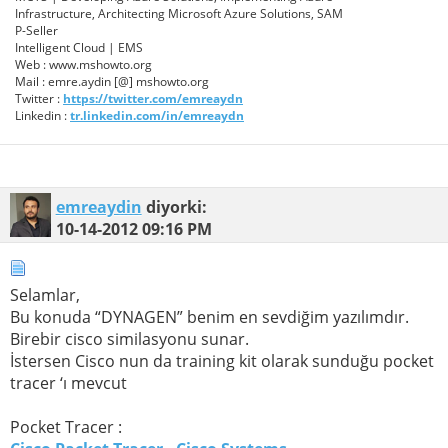
Infrastructure, Architecting Microsoft Azure Solutions, SAM
P-Seller
Intelligent Cloud | EMS
Web : www.mshowto.org
Mail : emre.aydin [@] mshowto.org
Twitter :
https://twitter.com/emreaydn
Linkedin :
tr.linkedin.com/in/emreaydn
emreaydin
diyorki:
10-14-2012
09:16 PM
Selamlar,
Bu konuda “DYNAGEN” benim en sevdiğim yazılımdır.
Birebir cisco similasyonu sunar.
İstersen Cisco nun da training kit olarak sunduğu pocket
tracer ‘ı mevcut
Pocket Tracer :