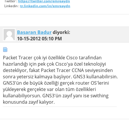
Twitter :
https://twitter.com/emreaydn
Linkedin :
tr.linkedin.com/in/emreaydn
Basaran Badur
diyorki:
10-15-2012
05:10 PM
Packet Tracer çok iyi özellikle Cisco tarafından
hazırlandığı için pek çok Cisco'ya özel teknolojiyi
destekliyor, fakat Packet Tracer CCNA seviyesinden
sonra yetersiz kalmaya başlıyor. GNS3 kullanabilirsin.
GNS3'ün de büyük özelliği gerçek router OS'lerini
yükleyerek gerçekte var olan tüm özellikleri
kullanabiliyorsun. GNS3'ün zayıf yanı ise swithing
konusunda zayıf kalıyor.