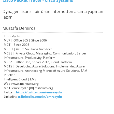
Cisco Packet Tracer - Cisco Systems
Dynagen lisanslı bir ürün internetten arama yapman
lazım
Mustafa Demiröz
Emre Aydın
MVP | Office 365 | Since 2006
MCT | Since 2005
MCSD | Azure Solutions Architect
MCSE | Private Cloud, Messaging, Communication, Server
Infrastructure, Productivity, Platform
MCSA | Office 365, Server 2012, Cloud Platform
MCTS | Developing Azure Solutions, Implementing Azure
Infrastructure, Architecting Microsoft Azure Solutions, SAM
P-Seller
Intelligent Cloud | EMS
Web : www.mshowto.org
Mail : emre.aydin [@] mshowto.org
Twitter :
https://twitter.com/emreaydn
Linkedin :
tr.linkedin.com/in/emreaydn