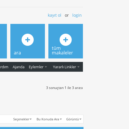
kayıt ol
or
login
tüm
ara
makaleler
ardım
Ajanda
Eylemler
Yararlı Linkler
3 sonuçtan 1 ile 3 arası
Seçenekler
Bu Konuda Ara
Görüntü