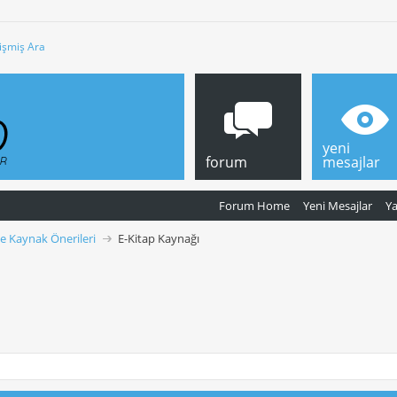
işmiş Ara
yeni
forum
mesajlar
Forum Home
Yeni Mesajlar
Y
ve Kaynak Önerileri
E-Kitap Kaynağı