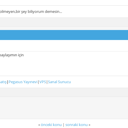
ilmeyen,bir şey biliyorum demesin...
paylaşımın için
satış
|
Pegasus Yayınevi
|
VPS
|
Sanal Sunucu
«
önceki konu
|
sonraki konu
»