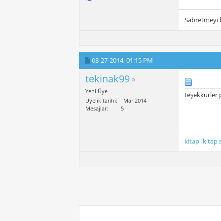
Sabretmeyi b
03-27-2014,
01:15 PM
tekinak99
Yeni Üye
teşekkürler 
Üyelik tarihi
Mar 2014
Mesajlar
5
kitap
|
kitap 