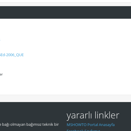
s
-5Ed-2006_QUE
ar
yararlı linkler
 bağı olmayan bağımsız teknik bir
MSHOWTO Portal Anasayfa