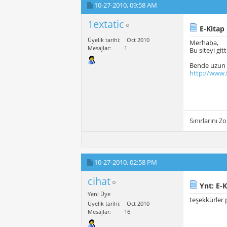
10-27-2010,
09:58 AM
1extatic
E-Kitap
Üyelik tarihi
Oct 2010
Merhaba,
Mesajlar
1
Bu siteyi gi
Bende uzun z
http://www.
Sınırlarını Zor
10-27-2010,
02:58 PM
cihat
Ynt: E-K
Yeni Üye
teşekkürler 
Üyelik tarihi
Oct 2010
Mesajlar
16