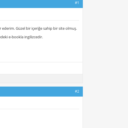
#1
derim. Güzel bir içeriğe sahip bir site olmuş.
eki e-bookla ingilizcedir.
#2