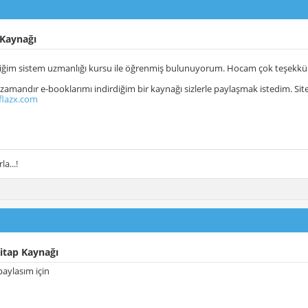
 Kaynağı
ttiğim sistem uzmanlığı kursu ile öğrenmiş bulunuyorum. Hocam çok teşekkür e
amandır e-booklarımı indirdiğim bir kaynağı sizlerle paylaşmak istedim. Sited
flazx.com
la...!
itap Kaynağı
paylasım için