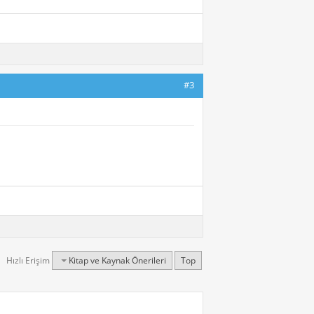
#3
Hızlı Erişim
Kitap ve Kaynak Önerileri
Top