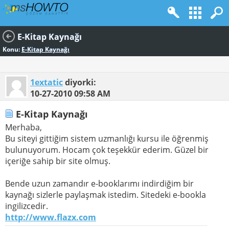
E-Kitap Kaynağı
Konu:
E-Kitap Kaynağı
1extatic
diyorki:
10-27-2010
09:58 AM
E-Kitap Kaynağı
Merhaba,
Bu siteyi gittiğim sistem uzmanlığı kursu ile öğrenmiş
bulunuyorum. Hocam çok teşekkür ederim. Güzel bir
içeriğe sahip bir site olmuş.
Bende uzun zamandır e-booklarımı indirdiğim bir
kaynağı sizlerle paylaşmak istedim. Sitedeki e-bookla
ingilizcedir.
http://www.flazx.com