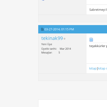
Sabretmeyi b
03-27-2014,
01:15 PM
tekinak99
Yeni Üye
teşekkürler 
Üyelik tarihi
Mar 2014
Mesajlar
5
kitap
|
kitap 