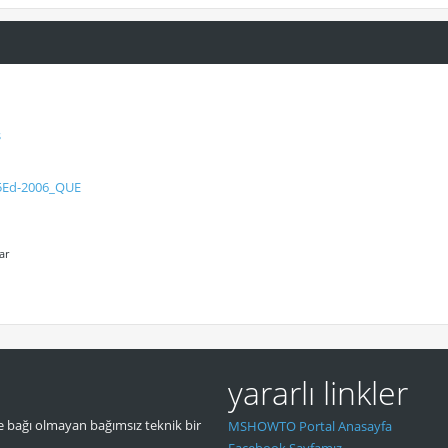
s
-5Ed-2006_QUE
ar
yararlı linkler
 bağı olmayan bağımsız teknik bir
MSHOWTO Portal Anasayfa