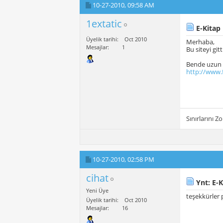
10-27-2010,
09:58 AM
1extatic
E-Kitap
Üyelik tarihi
Oct 2010
Merhaba,
Mesajlar
1
Bu siteyi gi
Bende uzun z
http://www.
Sınırlarını Zor
10-27-2010,
02:58 PM
cihat
Ynt: E-K
Yeni Üye
teşekkürler 
Üyelik tarihi
Oct 2010
Mesajlar
16