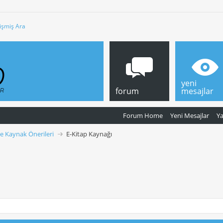
işmiş Ara
yeni
forum
mesajlar
Forum Home
Yeni Mesajlar
Y
ve Kaynak Önerileri
E-Kitap Kaynağı