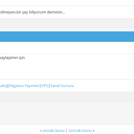
ilmeyen,bir şey biliyorum demesin...
paylaşımın için
satış
|
Pegasus Yayınevi
|
VPS
|
Sanal Sunucu
«
önceki konu
|
sonraki konu
»