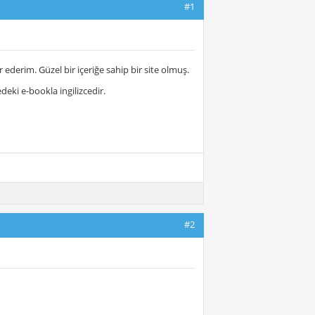
#1
derim. Güzel bir içeriğe sahip bir site olmuş.
eki e-bookla ingilizcedir.
#2