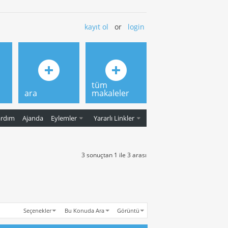
kayıt ol
or
login
tüm
ara
makaleler
ardım
Ajanda
Eylemler
Yararlı Linkler
3 sonuçtan 1 ile 3 arası
Seçenekler
Bu Konuda Ara
Görüntü