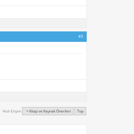
#3
Hızlı Erişim
Kitap ve Kaynak Önerileri
Top