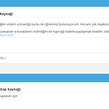
 Kaynağı
ttiğim sistem uzmanlığı kursu ile öğrenmiş bulunuyorum. Hocam çok teşekkür e
amandır e-booklarımı indirdiğim bir kaynağı sizlerle paylaşmak istedim. Sited
flazx.com
la...!
itap Kaynağı
paylasım için