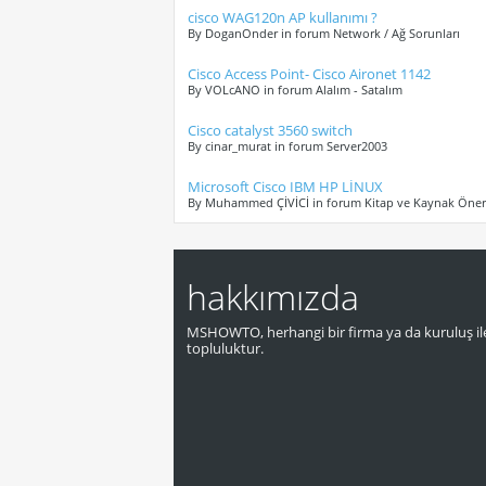
cisco WAG120n AP kullanımı ?
By DoganOnder in forum Network / Ağ Sorunları
Cisco Access Point- Cisco Aironet 1142
By VOLcANO in forum Alalım - Satalım
Cisco catalyst 3560 switch
By cinar_murat in forum Server2003
Microsoft Cisco IBM HP LİNUX
By Muhammed ÇİVİCİ in forum Kitap ve Kaynak Öneri
hakkımızda
MSHOWTO, herhangi bir firma ya da kuruluş ile
topluluktur.