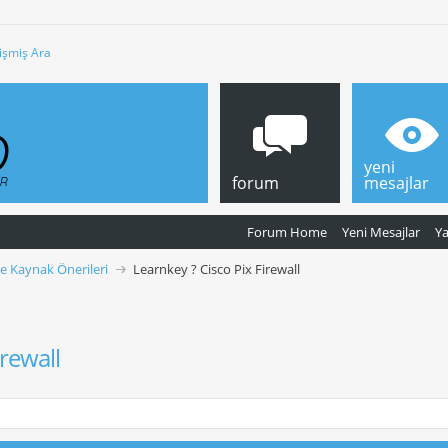
işmiş Ara
yeni
forum
mesajlar
Forum Home
Yeni Mesajlar
Y
ve Kaynak Önerileri
Learnkey ? Cisco Pix Firewall
irewall