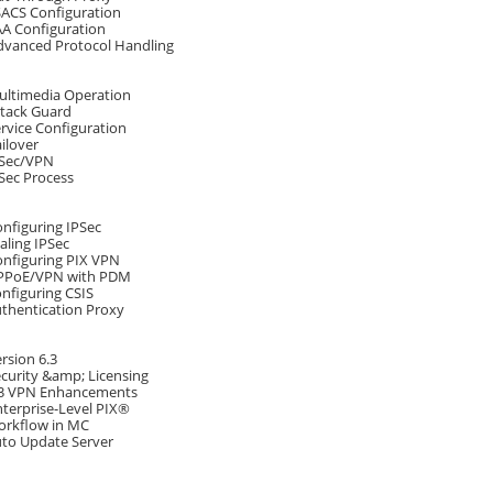
SACS Configuration
AA Configuration
Advanced Protocol Handling
Multimedia Operation
ttack Guard
ervice Configuration
ailover
PSec/VPN
PSec Process
onfiguring IPSec
caling IPSec
onfiguring PIX VPN
PPPoE/VPN with PDM
onfiguring CSIS
uthentication Proxy
ersion 6.3
ecurity &amp; Licensing
6.3 VPN Enhancements
nterprise-Level PIX®
Workflow in MC
uto Update Server