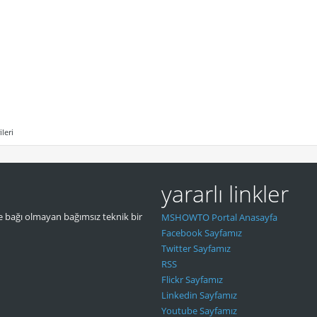
leri
yararlı linkler
 bağı olmayan bağımsız teknik bir
MSHOWTO Portal Anasayfa
Facebook Sayfamız
Twitter Sayfamız
RSS
Flickr Sayfamız
Linkedin Sayfamız
Youtube Sayfamız