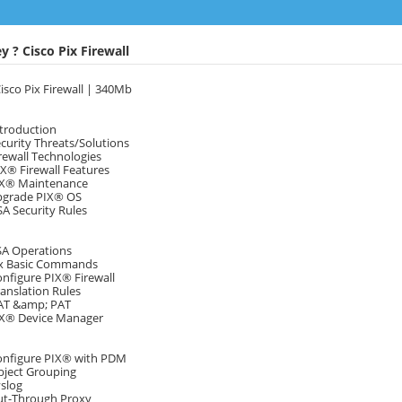
 ? Cisco Pix Firewall
isco Pix Firewall | 340Mb
ntroduction
ecurity Threats/Solutions
irewall Technologies
IX® Firewall Features
PIX® Maintenance
Upgrade PIX® OS
SA Security Rules
SA Operations
Six Basic Commands
onfigure PIX® Firewall
ranslation Rules
NAT &amp; PAT
PIX® Device Manager
Configure PIX® with PDM
bject Grouping
yslog
Cut-Through Proxy