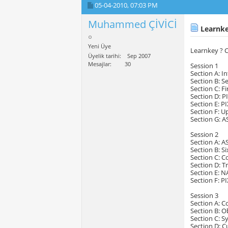
05-04-2010,
07:03 PM
Muhammed ÇİVİCİ
Learnkey
Yeni Üye
Learnkey ? C
Üyelik tarihi
Sep 2007
Mesajlar
30
Session 1
Section A: I
Section B: S
Section C: F
Section D: P
Section E: 
Section F: 
Section G: A
Session 2
Section A: A
Section B: 
Section C: C
Section D: T
Section E: 
Section F: 
Session 3
Section A: 
Section B: O
Section C: S
Section D: 