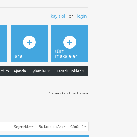
kayıt ol
or
login
tüm
ara
makaleler
ardım
Ajanda
Eylemler
Yararlı Linkler
1 sonuçtan 1 ile 1 arası
Seçenekler
Bu Konuda Ara
Görüntü