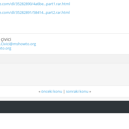
le.com/dl/35282890/4a6be...part1.rar.html
le.com/dl/35282891/58414...part2.rar.html
ÇİVİCİ
ivici@mshowto.org
to.org
«
önceki konu
|
sonraki konu
»