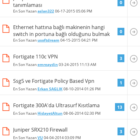
0
tanımlaması
En Son Yazan
aslan322
06-17-2015
05:06 PM
Ethernet hattına bağlı makinenin hangi
0
switch in portuna bağlı olduğunu bulmak
En Son Yazan
usoftdream
04-15-2015
04:21 PM
Fortigate 110c VPN
3
En Son Yazan
emreaydin
03-24-2015
11:13 AM
Ssg5 ve Fortigate Policy Based Vpn
1
En Son Yazan
Erkan SAGLIK
08-10-2014
01:26 PM
Fortigate 300A'da Ultrasurf Kısıtlama
13
En Son Yazan
HidayetAltun
08-06-2014
02:30 PM
Juniper SRX210 Firewall
3
En Son Yazan
VU
04-04-2014
03:09 PM