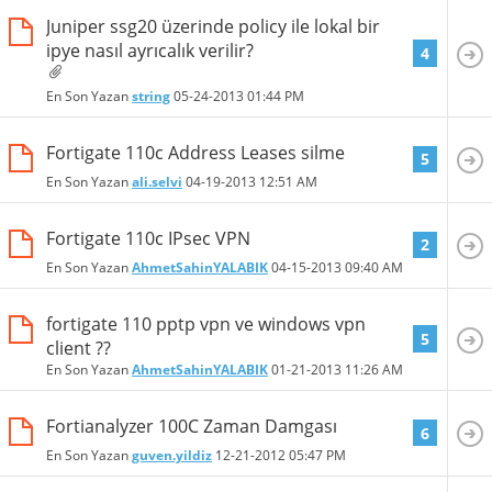
Juniper ssg20 üzerinde policy ile lokal bir
ipye nasıl ayrıcalık verilir?
4
En Son Yazan
string
05-24-2013
01:44 PM
Fortigate 110c Address Leases silme
5
En Son Yazan
ali.selvi
04-19-2013
12:51 AM
Fortigate 110c IPsec VPN
2
En Son Yazan
AhmetSahinYALABIK
04-15-2013
09:40 AM
fortigate 110 pptp vpn ve windows vpn
5
client ??
En Son Yazan
AhmetSahinYALABIK
01-21-2013
11:26 AM
Fortianalyzer 100C Zaman Damgası
6
En Son Yazan
guven.yildiz
12-21-2012
05:47 PM