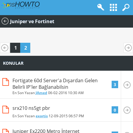
Juniper ve Fortinet
1
2
KONULAR
Fortigate 60d Server'a Dışardan Gelen
3
Belirli IP'ler Bağlanabilsin
En Son Yazan
JAmed
06-02-2016
10:30 AM
srx210 ns5gt pbr
0
En Son Yazan
exortis
12-09-2015
06:57 PM
Juniper Ex2200 Metro İnternet