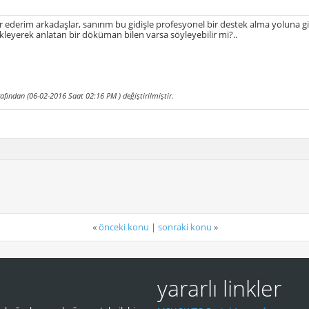
 ederim arkadaşlar, sanırım bu gidişle profesyonel bir destek alma yoluna 
ekleyerek anlatan bir döküman bilen varsa söyleyebilir mi?..
afından (06-02-2016 Saat
02:16 PM
) değiştirilmiştir.
«
önceki konu
|
sonraki konu
»
yararlı linkler