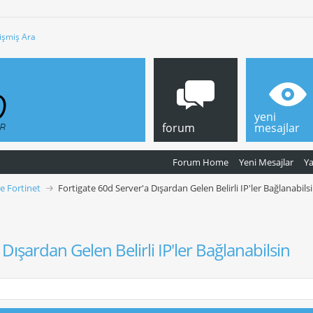
işmiş Ara
yeni
forum
mesajlar
Forum Home
Yeni Mesajlar
Y
ve Fortinet
Fortigate 60d Server'a Dışardan Gelen Belirli IP'ler Bağlanabils
Dışardan Gelen Belirli IP'ler Bağlanabilsin