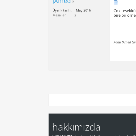
JAmed
Üyelik tarihi
May 2016
Çok teşekkür
bire bir örn
Mesajlar
2
Konu JAmed tar
hakkımızda