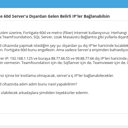
e 60d Server'a Dışardan Gelen Belirli IP'ler Bağlanabilsin
azılım üzerine, Fortigate 60d ve metro (fiber) internet kullanıyoruz. Herhangi 
a TeamFoundation, SQL Server, Uzak Masaüstü Bağlantısı gibi yollarla dışard
 cihazında yapmak istediğim şey şu: dışardan şu dış IP'ler haricinde localdeki 
n. Fortigate 60d bunu engellesin. Ama sadece Server'a erişimden bahsediy
er IP: 192.168.1.125 ve buraya 88.77.66.55 ve 99.88.77.66 dış IP'leri haricinde
izin vermesin. Teamfoundation için de, SqlServer için de, Teamviewer için de, 
miz içinse bir kısıtlama olmayacak, server'a iç IP'ler bağlanabilecekler.
d cihazında adım adım bunu nasıl yapabilirim?
ı olabilecek arkadaşlara şimdiden teşekkürler ederim.