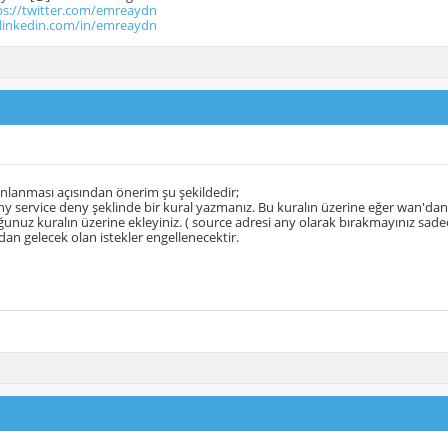
ps://twitter.com/emreaydn
.linkedin.com/in/emreaydn
nlanması açısından önerim şu şekildedir;
y service deny şeklinde bir kural yazmanız. Bu kuralın üzerine eğer wan'dan er
unuz kuralın üzerine ekleyiniz. ( source adresi any olarak bırakmayınız sadece 
dan gelecek olan istekler engellenecektir.