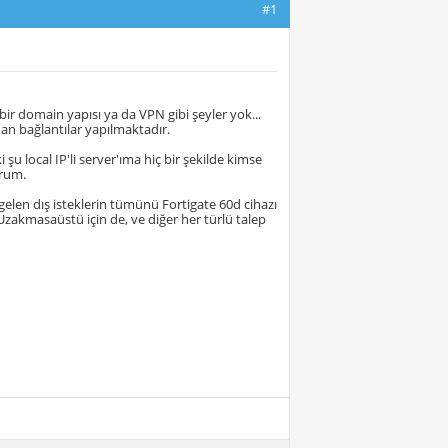
#1
bir domain yapısı ya da VPN gibi şeyler yok...
an bağlantılar yapılmaktadır.
şu local IP'li server'ıma hiç bir şekilde kimse
orum.
 gelen dış isteklerin tümünü Fortigate 60d cihazı
Uzakmasaüstü için de, ve diğer her türlü talep