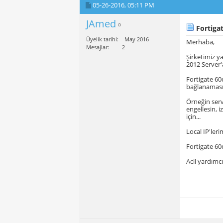
05-26-2016,
05:11 PM
JAmed
Fortigat
Üyelik tarihi
May 2016
Merhaba,
Mesajlar
2
Şirketimiz y
2012 Server'
Fortigate 60d
bağlanaması
Örneğin serv
engellesin, 
için...
Local IP'leri
Fortigate 60
Acil yardımc