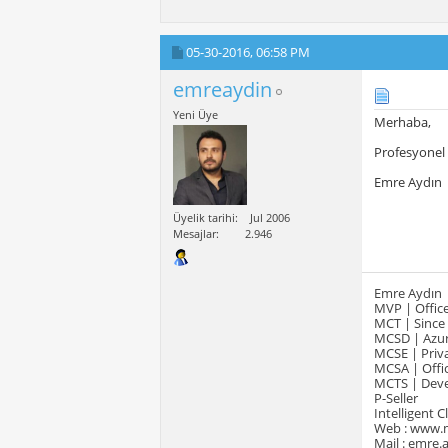
05-30-2016,
06:58 PM
emreaydin
Yeni Üye
Merhaba,
Profesyonel 
Emre Aydın
Üyelik tarihi
Jul 2006
Mesajlar
2.946
Emre Aydın
MVP | Office
MCT | Since
MCSD | Azur
MCSE | Priva
MCSA | Offic
MCTS | Devel
P-Seller
Intelligent 
Web : www.
Mail : emre