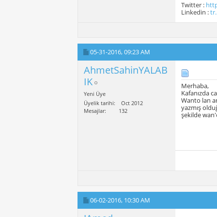
Twitter :
htt
Linkedin :
tr
05-31-2016,
09:23 AM
AhmetSahinYALAB
IK
Merhaba,
Kafanızda ca
Yeni Üye
Wanto lan an
Üyelik tarihi
Oct 2012
yazmış olduğ
Mesajlar
132
şekilde wan'
06-02-2016,
10:30 AM