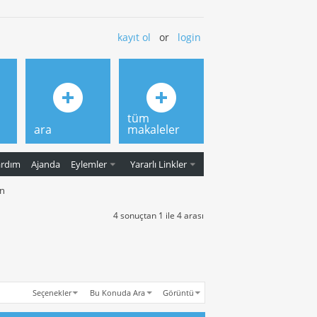
kayıt ol
or
login
tüm
ara
makaleler
ardım
Ajanda
Eylemler
Yararlı Linkler
in
4 sonuçtan 1 ile 4 arası
Seçenekler
Bu Konuda Ara
Görüntü