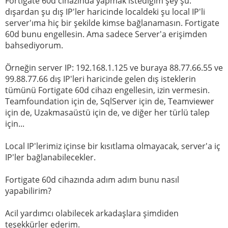
Fortigate 60d cihazında yapmak istediğim şey şu:
dışardan şu dış IP'ler haricinde localdeki şu local IP'li
server'ıma hiç bir şekilde kimse bağlanamasın. Fortigate
60d bunu engellesin. Ama sadece Server'a erişimden
bahsediyorum.
Örneğin server IP: 192.168.1.125 ve buraya 88.77.66.55 ve
99.88.77.66 dış IP'leri haricinde gelen dış isteklerin
tümünü Fortigate 60d cihazı engellesin, izin vermesin.
Teamfoundation için de, SqlServer için de, Teamviewer
için de, Uzakmasaüstü için de, ve diğer her türlü talep
için...
Local IP'lerimiz içinse bir kısıtlama olmayacak, server'a iç
IP'ler bağlanabilecekler.
Fortigate 60d cihazında adım adım bunu nasıl
yapabilirim?
Acil yardımcı olabilecek arkadaşlara şimdiden
teşekkürler ederim.