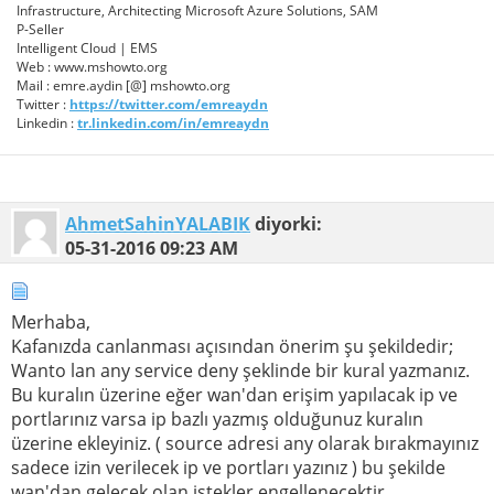
Infrastructure, Architecting Microsoft Azure Solutions, SAM
P-Seller
Intelligent Cloud | EMS
Web : www.mshowto.org
Mail : emre.aydin [@] mshowto.org
Twitter :
https://twitter.com/emreaydn
Linkedin :
tr.linkedin.com/in/emreaydn
AhmetSahinYALABIK
diyorki:
05-31-2016
09:23 AM
Merhaba,
Kafanızda canlanması açısından önerim şu şekildedir;
Wanto lan any service deny şeklinde bir kural yazmanız.
Bu kuralın üzerine eğer wan'dan erişim yapılacak ip ve
portlarınız varsa ip bazlı yazmış olduğunuz kuralın
üzerine ekleyiniz. ( source adresi any olarak bırakmayınız
sadece izin verilecek ip ve portları yazınız ) bu şekilde
wan'dan gelecek olan istekler engellenecektir.