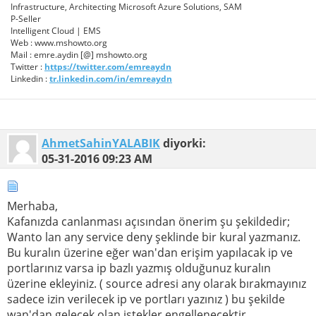
Infrastructure, Architecting Microsoft Azure Solutions, SAM
P-Seller
Intelligent Cloud | EMS
Web : www.mshowto.org
Mail : emre.aydin [@] mshowto.org
Twitter :
https://twitter.com/emreaydn
Linkedin :
tr.linkedin.com/in/emreaydn
AhmetSahinYALABIK
diyorki:
05-31-2016
09:23 AM
Merhaba,
Kafanızda canlanması açısından önerim şu şekildedir;
Wanto lan any service deny şeklinde bir kural yazmanız.
Bu kuralın üzerine eğer wan'dan erişim yapılacak ip ve
portlarınız varsa ip bazlı yazmış olduğunuz kuralın
üzerine ekleyiniz. ( source adresi any olarak bırakmayınız
sadece izin verilecek ip ve portları yazınız ) bu şekilde
wan'dan gelecek olan istekler engellenecektir.