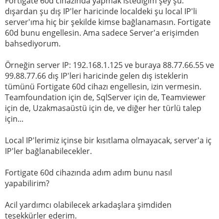
Fortigate 60d cihazında yapmak istediğim şey şu:
dışardan şu dış IP'ler haricinde localdeki şu local IP'li
server'ıma hiç bir şekilde kimse bağlanamasın. Fortigate
60d bunu engellesin. Ama sadece Server'a erişimden
bahsediyorum.
Örneğin server IP: 192.168.1.125 ve buraya 88.77.66.55 ve
99.88.77.66 dış IP'leri haricinde gelen dış isteklerin
tümünü Fortigate 60d cihazı engellesin, izin vermesin.
Teamfoundation için de, SqlServer için de, Teamviewer
için de, Uzakmasaüstü için de, ve diğer her türlü talep
için...
Local IP'lerimiz içinse bir kısıtlama olmayacak, server'a iç
IP'ler bağlanabilecekler.
Fortigate 60d cihazında adım adım bunu nasıl
yapabilirim?
Acil yardımcı olabilecek arkadaşlara şimdiden
teşekkürler ederim.