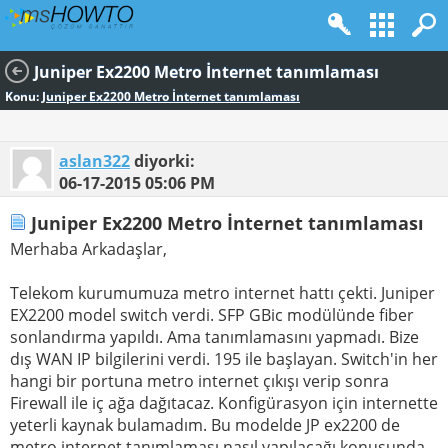
Juniper Ex2200 Metro İnternet tanımlaması
Konu:
Juniper Ex2200 Metro İnternet tanımlaması
aslan322
diyorki:
06-17-2015
05:06 PM
Juniper Ex2200 Metro İnternet tanımlaması
Merhaba Arkadaşlar,
Telekom kurumumuza metro internet hattı çekti. Juniper
EX2200 model switch verdi. SFP GBic modülünde fiber
sonlandırma yapıldı. Ama tanımlamasını yapmadı. Bize
dış WAN IP bilgilerini verdi. 195 ile başlayan. Switch'in her
hangi bir portuna metro internet çıkışı verip sonra
Firewall ile iç ağa dağıtacaz. Konfigürasyon için internette
yeterli kaynak bulamadım. Bu modelde JP ex2200 de
metro internet tanımlaması nasıl yapılacağı konusunda