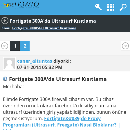
Fortigate 300A'da Ultrasurf Kısıtlama
Konu:
Fortigate 300A'da Ultrasurf Kısıtlama
1
2
caner_altuntas
diyorki:
07-31-2014
05:32 PM
Fortigate 300A'da Ultrasurf Kısıtlama
Merhaba;
Elimde Fortigate 300A firewall cihazım var. Bu cihaz
üzerinden örnek olarak facebook'u kısıtlıyorum ama
ultrasurf üzerinden giriş yapılabildiğinden, bunun önüne
geçmek istiyorum.
Fortigate&#039;de Proxy
Programları (Ultrasurf, Freegate) Nasıl Bloklanır? |