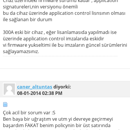
Chaz üzerindeki firmware sürümü kadar , application
signatureleri,nin versiyonu önemli
bu da cihaz üzerinde application control lisnsının olması
ile sağlanan bir durum
300A eski bir cihaz , eğer lisanlamasıda yapılmadı ise
üzerinde application control imzalarıda eskidir
vi firmware yukseltimi ile bu imzaların güncel sürümlerini
sağlayamazsınız.
caner_altuntas
diyorki:
08-01-2014
02:38 PM
Çok acil bir sorum var :S
Ben baya bir uğraştım ve utm yi devreye geçirmeyi
başardım FAKAT benim policynin bir üst satırında