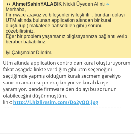
AhmetSahinYALABIK
Nickli Üyeden Alıntı
Merhaba,
Firmware arayüz ve bileşenler iyileştirilir , bundan dolayı
UTM altında bulunan application altından bir kural
oluşturup ( makalede bahsedilen gibi ) sorunu
çözebilirsiniz.
Eğer bir problem yaşarsanız bilgisayarınıza bağlantı verip
beraber bakabiliriz.
İyi Çalışmalar Dilerim.
Utm altında application controldan kural oluşturuyorum
fakat aşağıda linkte verdiğim gibi utm seçeneğini
seçtiğimde yapmış olduğum kuralı seçmem gerekiyo
sanırım ama o seçenek çıkmıyor ve kural da işe
yaramıyor. bende firmware den dolayı bu sorunun
olabileceğini düşünmüştüm.
link:
http://i.hizliresim.com/Do2yOO.jpg