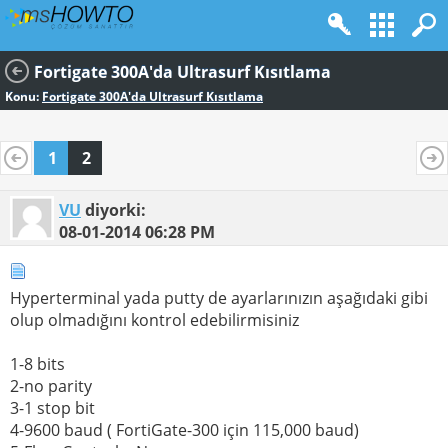
Fortigate 300A'da Ultrasurf Kısıtlama
Konu:
Fortigate 300A'da Ultrasurf Kısıtlama
1
2
VU
diyorki:
08-01-2014
06:28 PM
Hyperterminal yada putty de ayarlarınızın aşağıdaki gibi
olup olmadığını kontrol edebilirmisiniz
1-8 bits
2-no parity
3-1 stop bit
4-9600 baud ( FortiGate-300 için 115,000 baud)