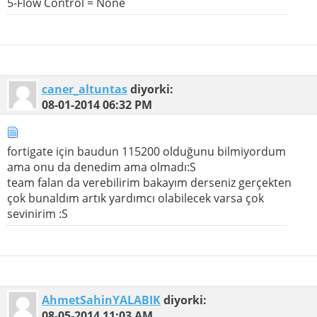
5-Flow Control = None
caner_altuntas
diyorki:
08-01-2014
06:32 PM
fortigate için baudun 115200 olduğunu bilmiyordum
ama onu da denedim ama olmadı:S
team falan da verebilirim bakayım derseniz gerçekten
çok bunaldım artık yardımcı olabilecek varsa çok
sevinirim :S
AhmetSahinYALABIK
diyorki:
08-05-2014
11:03 AM