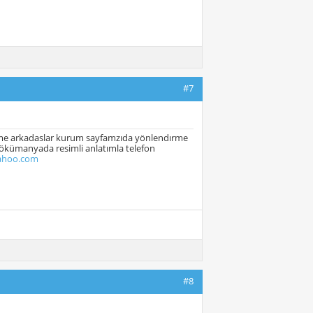
#7
ip ıme arkadaslar kurum sayfamzıda yönlendırme
dökümanyada resimli anlatımla telefon
ahoo.com
#8