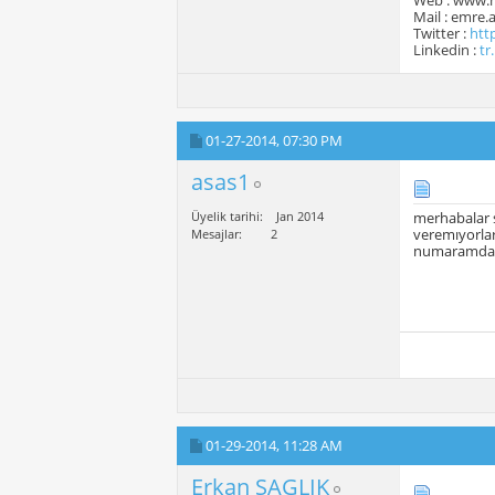
Web : www.
Mail : emre
Twitter :
htt
Linkedin :
tr
01-27-2014,
07:30 PM
asas1
Üyelik tarihi
Jan 2014
merhabalar s
veremıyorlar
Mesajlar
2
numaramdand
01-29-2014,
11:28 AM
Erkan SAGLIK