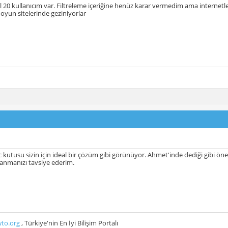
 20 kullanıcım var. Filtreleme içeriğine henüz karar vermedim ama internetle
oyun sitelerinde geziniyorlar
c kutusu sizin için ideal bir çözüm gibi görünüyor. Ahmet'inde dediği gibi ön
ranmanızı tavsiye ederim.
to.org
, Türkiye'nin En İyi Bilişim Portalı