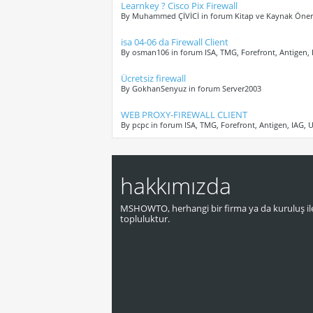
Learnkey ? Cisco Pix Firewall
By Muhammed ÇİVİCİ in forum Kitap ve Kaynak Öneri
isa 04-06 da Firewall Client
By osman106 in forum ISA, TMG, Forefront, Antigen,
Ücretsiz firewall
By GokhanSenyuz in forum Server2003
WEB PROXY-FIREWALL CLIENT
By pcpc in forum ISA, TMG, Forefront, Antigen, IAG,
hakkımızda
MSHOWTO, herhangi bir firma ya da kuruluş ile
topluluktur.