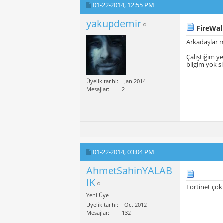
01-22-2014,
12:55 PM
yakupdemir
FireWal
Arkadaşlar m
Çalıştığım y
bilgim yok s
Üyelik tarihi
Jan 2014
Mesajlar
2
01-22-2014,
03:04 PM
AhmetSahinYALAB
IK
Fortinet çok
Yeni Üye
Üyelik tarihi
Oct 2012
Mesajlar
132