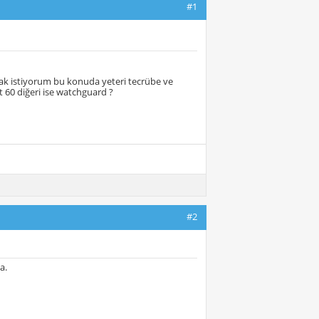
#1
mak istiyorum bu konuda yeteri tecrübe ve
t 60 diğeri ise watchguard ?
#2
a.