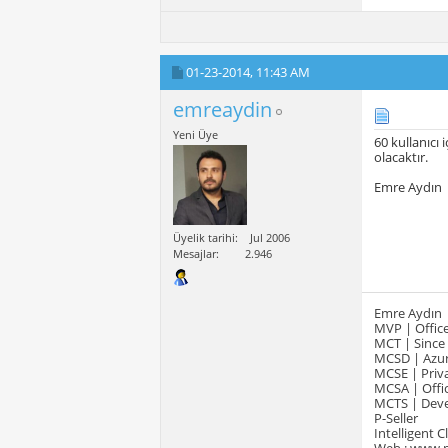
01-23-2014,
11:43 AM
emreaydin
Yeni Üye
60 kullanıcı
olacaktır.
Emre Aydın
Üyelik tarihi
Jul 2006
Mesajlar
2.946
Emre Aydın
MVP | Office
MCT | Since
MCSD | Azur
MCSE | Priva
MCSA | Offic
MCTS | Devel
P-Seller
Intelligent 