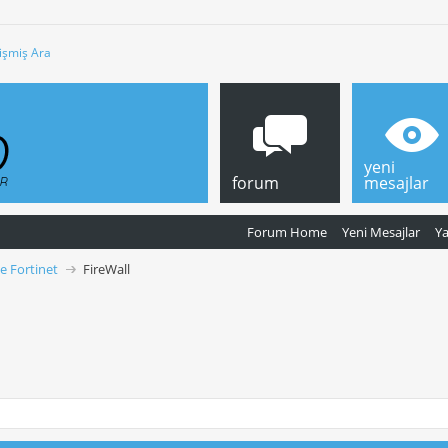
işmiş Ara
yeni
forum
mesajlar
Forum Home
Yeni Mesajlar
Y
ve Fortinet
FireWall