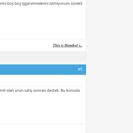
rini boş boş işgal etmelerini istmiyorum sürekli
This is Hambal's..
#5
emli olan ürün satış sonrası destek. Bu konuda