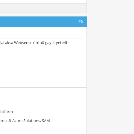
#6
pılacaksa Websense ürünü gayet yeterli
Platform
crosoft Azure Solutions, SAM