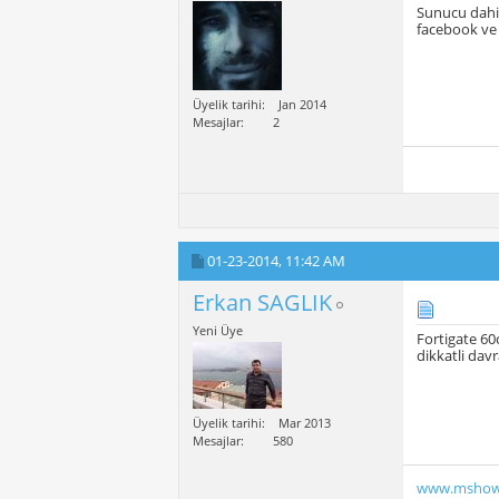
Sunucu dahil
facebook ve 
Üyelik tarihi
Jan 2014
Mesajlar
2
01-23-2014,
11:42 AM
Erkan SAGLIK
Yeni Üye
Fortigate 60
dikkatli dav
Üyelik tarihi
Mar 2013
Mesajlar
580
www.mshow