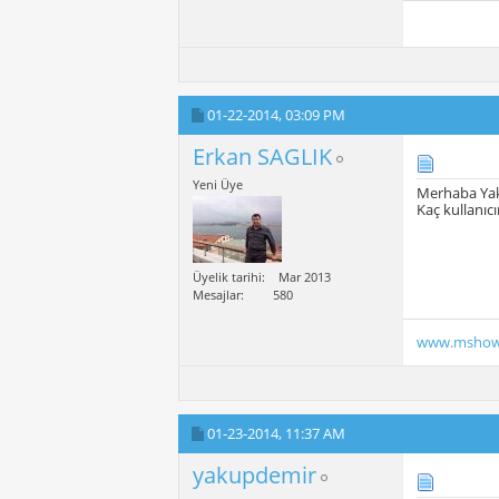
01-22-2014,
03:09 PM
Erkan SAGLIK
Yeni Üye
Merhaba Ya
Kaç kullanıcı
Üyelik tarihi
Mar 2013
Mesajlar
580
www.mshow
01-23-2014,
11:37 AM
yakupdemir