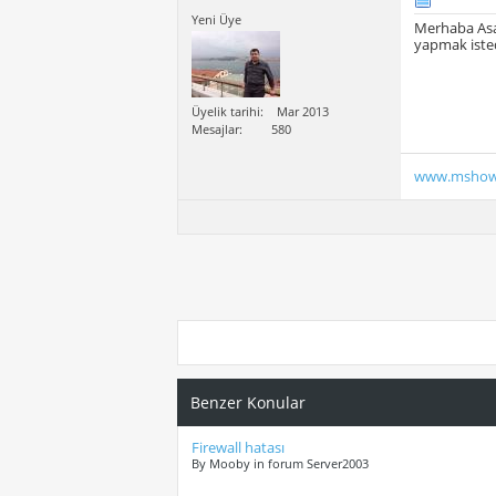
Yeni Üye
Merhaba Asa
yapmak isted
Üyelik tarihi
Mar 2013
Mesajlar
580
www.mshow
Benzer Konular
Firewall hatası
By Mooby in forum Server2003