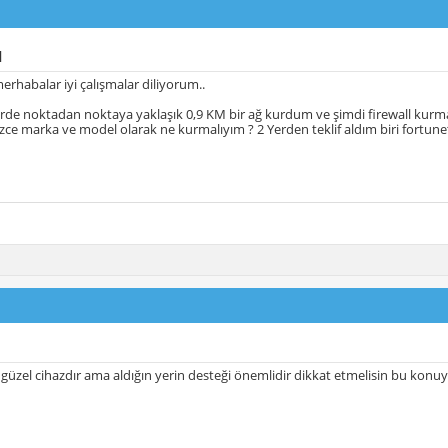
l
erhabalar iyi çalışmalar diliyorum..
erde noktadan noktaya yaklaşık 0,9 KM bir ağ kurdum ve şimdi firewall kur
izce marka ve model olarak ne kurmalıyım ? 2 Yerden teklif aldım biri fortune
 güzel cihazdır ama aldığın yerin desteği önemlidir dikkat etmelisin bu konuy