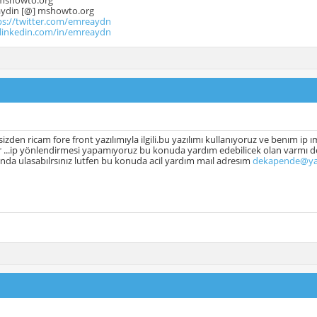
mshowto.org
.aydin [@] mshowto.org
ps://twitter.com/emreaydn
.linkedin.com/in/emreaydn
izden ricam fore front yazılımıyla ilgili.bu yazılımı kullanıyoruz ve benım 
 ...ip yönlendirmesi yapamıyoruz bu konuda yardım edebilicek olan varmı 
a ulasabılrsınız lutfen bu konuda acil yardım maıl adresım
dekapende@y