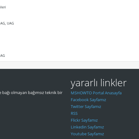
leri
 IAG, UAG
 UAG
yararlı linkler
 bağı olmayan bağımsız teknik bir
MSHOWTO Portal Anasayfa
Facebook Sayfamız
Twitter Sayfamız
RSS
Flickr Sayfamız
Linkedin Sayfamız
Youtube Sayfamız