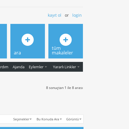
kayıt ol
or
login
tüm
ara
makaleler
ardım
Ajanda
Eylemler
Yararlı Linkler
8 sonuçtan 1 ile 8 arası
Seçenekler
Bu Konuda Ara
Görüntü