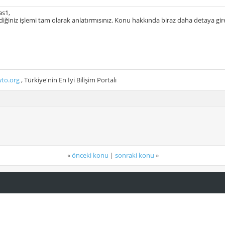
s1,
iğiniz işlemi tam olarak anlatırmısınız. Konu hakkında biraz daha detaya gire
to.org
, Türkiye'nin En İyi Bilişim Portalı
«
önceki konu
|
sonraki konu
»