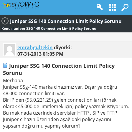
Juniper SSG 140 Connection Limit Policy Sorunu
Konu:
Juniper SSG 140 Connection Limit Policy Sorunu
emrahgultekin
diyorki:
07-31-2013
01:05 PM
Juniper SSG 140 Connection Limit Policy
Sorunu
Merhaba
Juniper SSg-140 marka cihazımız var. Dışarıya doğru
48.000 connection limiti var.
Bir IP den (95.0.221.29) gelen connection ları (örnek
olarak 45.000 de limitlemek için) policy yazmak istiyorum.
Bu makinada üzerindeki servisler HTTP , SIP ve TFTP
Juniper cihazın üzerinden aşağıdaki policy ayarını
yapsam doğru mu yapmış olurum?