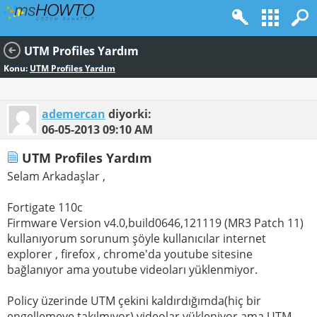
UTM Profiles Yardım
Konu:
UTM Profiles Yardım
ademercan
diyorki:
06-05-2013
09:10 AM
UTM Profiles Yardım
Selam Arkadaşlar ,
Fortigate 110c
Firmware Version v4.0,build0646,121119 (MR3 Patch 11)
kullanıyorum sorunum şöyle kullanıcılar internet
explorer , firefox , chrome'da youtube sitesine
bağlanıyor ama youtube videoları yüklenmiyor.
Policy üzerinde UTM çekini kaldırdığımda(hiç bir
engellemeye takılmıyor) videolar yükleniyor ama UTM