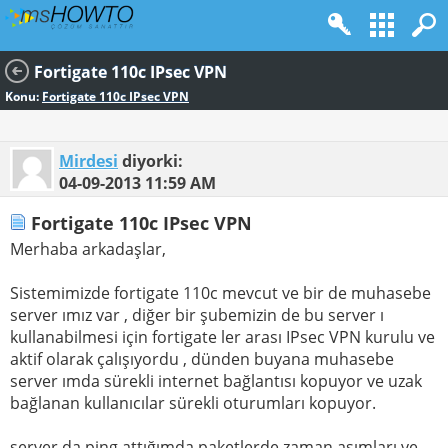
Fortigate 110c IPsec VPN
Konu:
Fortigate 110c IPsec VPN
Mirdesi
diyorki:
04-09-2013
11:59 AM
Fortigate 110c IPsec VPN
Merhaba arkadaşlar,
Sistemimizde fortigate 110c mevcut ve bir de muhasebe
server ımız var , diğer bir şubemizin de bu server ı
kullanabilmesi için fortigate ler arası IPsec VPN kurulu ve
aktif olarak çalışıyordu , dünden buyana muhasebe
server ımda sürekli internet bağlantısı kopuyor ve uzak
bağlanan kullanıcılar sürekli oturumları kopuyor.
server da ping attığımda paketlerde zaman aşımları ve