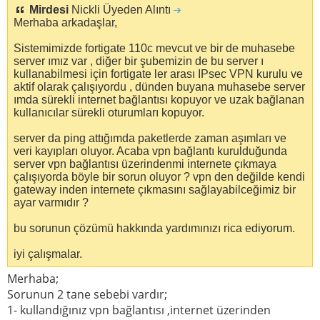
Mirdesi
Nickli Üyeden Alıntı
Merhaba arkadaşlar,
Sistemimizde fortigate 110c mevcut ve bir de muhasebe
server ımız var , diğer bir şubemizin de bu server ı
kullanabilmesi için fortigate ler arası IPsec VPN kurulu ve
aktif olarak çalışıyordu , dünden buyana muhasebe server
ımda sürekli internet bağlantısı kopuyor ve uzak bağlanan
kullanıcılar sürekli oturumları kopuyor.
server da ping attığımda paketlerde zaman aşımları ve
veri kayıpları oluyor. Acaba vpn bağlantı kurulduğunda
server vpn bağlantısı üzerindenmi internete çıkmaya
çalışıyorda böyle bir sorun oluyor ? vpn den değilde kendi
gateway inden internete çıkmasını sağlayabilceğimiz bir
ayar varmıdır ?
bu sorunun çözümü hakkında yardımınızı rica ediyorum.
iyi çalışmalar.
Merhaba;
Sorunun 2 tane sebebi vardır;
1- kullandığınız vpn bağlantısı ,internet üzerinden