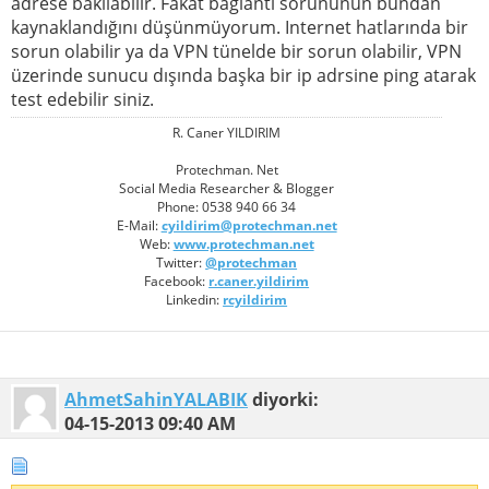
adrese bakılabilir. Fakat bağlantı sorununun bundan
kaynaklandığını düşünmüyorum. Internet hatlarında bir
sorun olabilir ya da VPN tünelde bir sorun olabilir, VPN
üzerinde sunucu dışında başka bir ip adrsine ping atarak
test edebilir siniz.
R. Caner YILDIRIM
Protechman. Net
Social Media Researcher & Blogger
Phone: 0538 940 66 34
E-Mail:
cyildirim@protechman.net
Web:
www.protechman.net
Twitter:
@protechman
Facebook:
r.caner.yildirim
Linkedin:
rcyildirim
AhmetSahinYALABIK
diyorki:
04-15-2013
09:40 AM