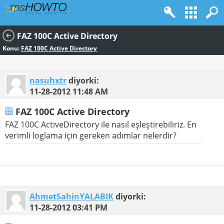
FAZ 100C Active Directory
Konu:
FAZ 100C Active Directory
nasuhxtr
diyorki:
11-28-2012
11:48 AM
FAZ 100C Active Directory
FAZ 100C ActiveDirectory ile nasıl eşleştirebiliriz. En
verimli loglama için gereken adımlar nelerdir?
AhmetSahinYALABIK
diyorki:
11-28-2012
03:41 PM