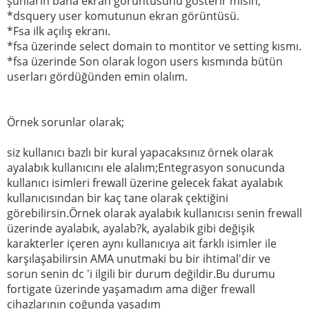
şunların bana ekran görüntüsünü gösterir misin;
*dsquery user komutunun ekran görüntüsü.
*Fsa ilk açılış ekranı.
*fsa üzerinde select domain to montitor ve setting kısmı.
*fsa üzerinde Son olarak logon users kısmında bütün
userları gördüğünden emin olalım.
Örnek sorunlar olarak;
siz kullanıcı bazlı bir kural yapacaksınız örnek olarak
ayalabık kullanıcını ele alalım;Entegrasyon sonucunda
kullanıcı isimleri frewall üzerine gelecek fakat ayalabık
kullanıcısından bir kaç tane olarak çektiğini
görebilirsin.Örnek olarak ayalabık kullanıcısı senin frewall
üzerinde ayalabık, ayalab?k, ayalabik gibi değişik
karakterler içeren aynı kullanıcıya ait farklı isimler ile
karşılaşabilirsin AMA unutmaki bu bir ihtimal'dir ve
sorun senin dc 'i ilgili bir durum değildir.Bu durumu
fortigate üzerinde yaşamadım ama diğer frewall
cihazlarının çoğunda yaşadım