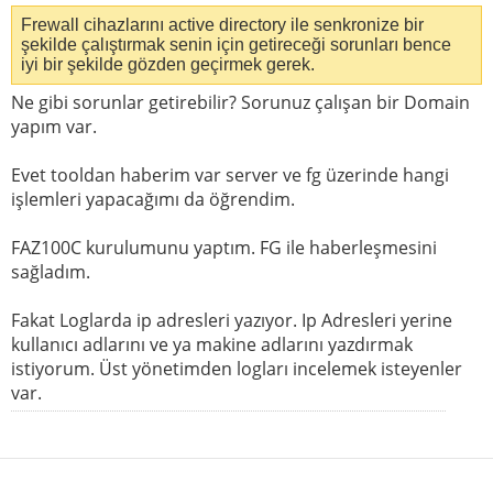
Frewall cihazlarını active directory ile senkronize bir
şekilde çalıştırmak senin için getireceği sorunları bence
iyi bir şekilde gözden geçirmek gerek.
Ne gibi sorunlar getirebilir? Sorunuz çalışan bir Domain
yapım var.
Evet tooldan haberim var server ve fg üzerinde hangi
işlemleri yapacağımı da öğrendim.
FAZ100C kurulumunu yaptım. FG ile haberleşmesini
sağladım.
Fakat Loglarda ip adresleri yazıyor. Ip Adresleri yerine
kullanıcı adlarını ve ya makine adlarını yazdırmak
istiyorum. Üst yönetimden logları incelemek isteyenler
var.