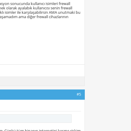
rasyon sonucunda kullanıcı isimleri frewall
nek olarak ayalabık kullanıcısı senin frewall
rklı isimler ile karşılaşabilirsin AMA unutmaki bu
 yaşamadım ama diğer frewall cihazlarının
#5
. Çünkü tüm binanın internetini kesme riskim