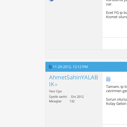
var.
Evet FG ip baz
Kısmet olur
11-29-2012,
12:12 PM
AhmetSahinYALAB
IK
Tamam, ip lo
cevirmen ger
Yeni Üye
Üyelik tarihi
Oct 2012
Sorun olurs
Mesajlar
132
Kolay Gelsin