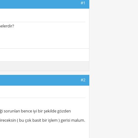
#1
nelerdir?
#2
eği sorunları bence iyi bir şekilde gözden
receksin ( bu çok basit bir işlem ) gerisi malum.