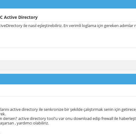
C Active Directory
veDirectory ile nasıl eşleştirebiliriz. En verimli loglama için gereken adımlar 
larını active directory ile senkronize bir şekilde çalıştırmak senin için getirec
rek.
m dersen? active directory tool'u var onu download edip frewall ile haberleşti
şarsan , yardımcı olabiliriz.
.