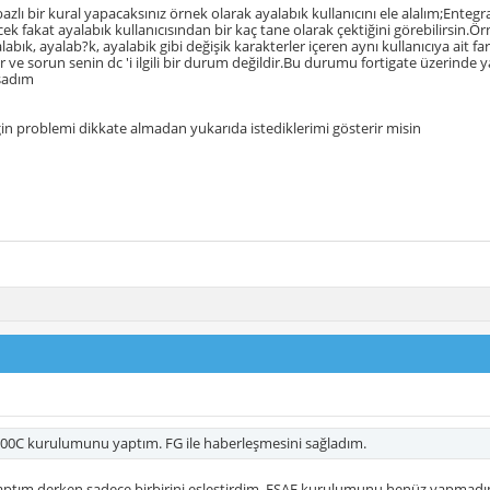
 bazlı bir kural yapacaksınız örnek olarak ayalabık kullanıcını ele alalım;Enteg
ek fakat ayalabık kullanıcısından bir kaç tane olarak çektiğini görebilirsin.Ör
abık, ayalab?k, ayalabik gibi değişik karakterler içeren aynı kullanıcıya ait fa
dir ve sorun senin dc 'i ilgili bir durum değildir.Bu durumu fortigate üzerinde
şadım
in problemi dikkate almadan yukarıda istediklerimi gösterir misin
00C kurulumunu yaptım. FG ile haberleşmesini sağladım.
ptım derken sadece birbirini eşleştirdim. FSAE kurulumunu henüz yapmadım