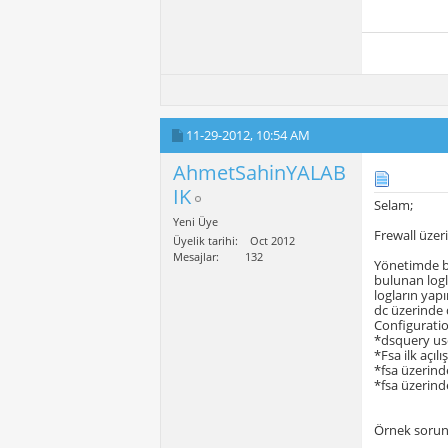
11-29-2012,
10:54 AM
AhmetSahinYALAB
IK
Selam;
Yeni Üye
Frewall üzer
Üyelik tarihi
Oct 2012
Mesajlar
132
Yönetimde bu
bulunan logla
logların yapı
dc üzerinde 
Configuratio
*dsquery us
*Fsa ilk açılı
*fsa üzerind
*fsa üzerind
Örnek sorunl