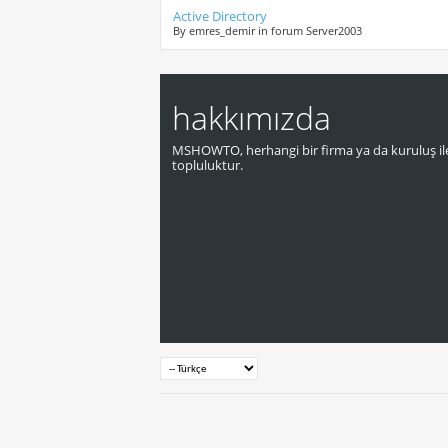
Active Directory
By emres_demir in forum Server2003
hakkımızda
MSHOWTO, herhangi bir firma ya da kuruluş ile
topluluktur.