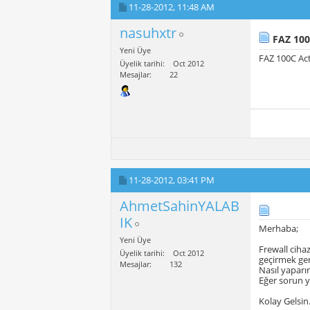
11-28-2012,
11:48 AM
nasuhxtr
FAZ 100
Yeni Üye
FAZ 100C Acti
Üyelik tarihi
Oct 2012
Mesajlar
22
11-28-2012,
03:41 PM
AhmetSahinYALAB
IK
Merhaba;
Yeni Üye
Frewall cihaz
Üyelik tarihi
Oct 2012
geçirmek ge
Mesajlar
132
Nasıl yaparı
Eğer sorun ya
Kolay Gelsin