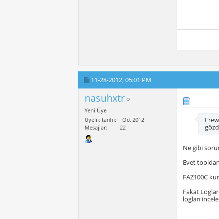
11-28-2012,
05:01 PM
nasuhxtr
Yeni Üye
Frewa
Üyelik tarihi
Oct 2012
gözd
Mesajlar
22
Ne gibi soru
Evet tooldan
FAZ100C kur
Fakat Loglar
logları incel