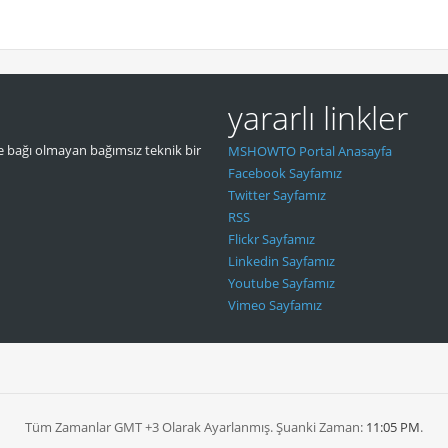
yararlı linkler
 bağı olmayan bağımsız teknik bir
MSHOWTO Portal Anasayfa
Facebook Sayfamız
Twitter Sayfamız
RSS
Flickr Sayfamız
Linkedin Sayfamız
Youtube Sayfamız
Vimeo Sayfamız
Tüm Zamanlar GMT +3 Olarak Ayarlanmış. Şuanki Zaman:
11:05 PM
.