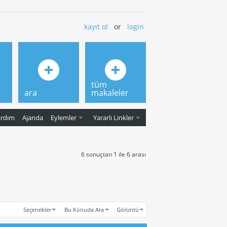
kayıt ol
or
login
tüm
ara
makaleler
ardım
Ajanda
Eylemler
Yararlı Linkler
6 sonuçtan 1 ile 6 arası
Seçenekler
Bu Konuda Ara
Görüntü