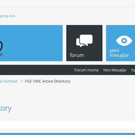
işmiş Ara
yeni
forum
mesajlar
Forum Home
Yeni Mesajlar
Y
ve Fortinet
FAZ 100C Active Directory
tory