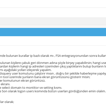
inde bulunan kurallar ip bazlı olarak mı , FSA entegrasyonundan sonra kullan
lunan kişilere çabuk geri dönmen adına şöyle birşey yapabilirsin; hangi user
rdan kişilerin hangi ip adresleri üzerinden çıkış yaptıklarını bulup bunların lo
mı aşağıdaki yolları izleyerek yapalım.
dsquery user komutunu çalıştırır mısın , doğru bir şekilde haberleşme yapıl
n tool üzerinde şunların bana ekran görüntüsünü gösterir misin;
er komutunun ekran görüntüsü.
ş ekranı.
e select domain to montitor ve setting kısmı.
e Son olarak logon users kısmında bütün userları gördüğünden emin olalım.
ar olarak;