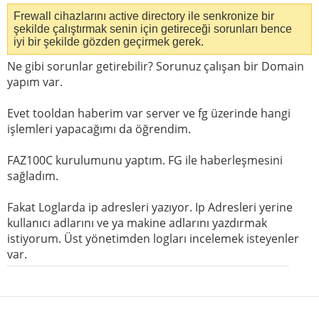
Frewall cihazlarını active directory ile senkronize bir
şekilde çalıştırmak senin için getireceği sorunları bence
iyi bir şekilde gözden geçirmek gerek.
Ne gibi sorunlar getirebilir? Sorunuz çalışan bir Domain
yapım var.
Evet tooldan haberim var server ve fg üzerinde hangi
işlemleri yapacağımı da öğrendim.
FAZ100C kurulumunu yaptım. FG ile haberleşmesini
sağladım.
Fakat Loglarda ip adresleri yazıyor. Ip Adresleri yerine
kullanıcı adlarını ve ya makine adlarını yazdırmak
istiyorum. Üst yönetimden logları incelemek isteyenler
var.