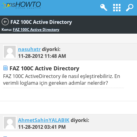
FAZ 100C Active Directory
Konu:
FAZ 100C Active Directory
nasuhxtr
diyorki:
11-28-2012
11:48 AM
FAZ 100C Active Directory
FAZ 100C ActiveDirectory ile nasıl eşleştirebiliriz. En
verimli loglama için gereken adımlar nelerdir?
AhmetSahinYALABIK
diyorki:
11-28-2012
03:41 PM