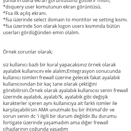
şunların bana ekran görüntüsünü gösterir misin;
*dsquery user komutunun ekran görüntüsü.
*Fsa ilk açılış ekranı.
*fsa üzerinde select domain to montitor ve setting kısmı.
*fsa üzerinde Son olarak logon users kısmında bütün
userları gördüğünden emin olalım.
Örnek sorunlar olarak;
siz kullanıcı bazlı bir kural yapacaksınız örnek olarak
ayalabık kullanıcını ele alalım;Entegrasyon sonucunda
kullanıcı isimleri frewall üzerine gelecek fakat ayalabık
kullanıcısından bir kaç tane olarak çektiğini
görebilirsin.Örnek olarak ayalabık kullanıcısı senin frewall
üzerinde ayalabık, ayalab?k, ayalabik gibi değişik
karakterler içeren aynı kullanıcıya ait farklı isimler ile
karşılaşabilirsin AMA unutmaki bu bir ihtimal'dir ve
sorun senin dc 'i ilgili bir durum değildir.Bu durumu
fortigate üzerinde yaşamadım ama diğer frewall
cihazlarının çoğunda yaşadım