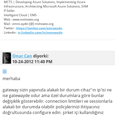
MCTS | Developing Azure Solutions, Implementing Azure
Infrastructure, Architecting Microsoft Azure Solutions, SAM
P-Seller
Intelligent Cloud | EMS
Web : www.mshowto.org
Mail : emre.aydin [@] mshowto.org
Twitter :
https://twitter.com/emreaydn
Linkedin :
tr.linkedin.com/in/emreaydn
Onur Can
diyorki:
10-24-2012
11:40 PM
merhaba
gateway sizin yapınızla alakalı bir durum cihaz''ın ip'isi ne
ise gatewayde odur ama özel durumlara göre bunlar
değişiklik gösterebilir. connection limtileri ve sessionlarla
alakalı bir durumda olabilir policylerinizi ihtiyacınız
doğrultusunda configure edin. şirket içi kullandığınız