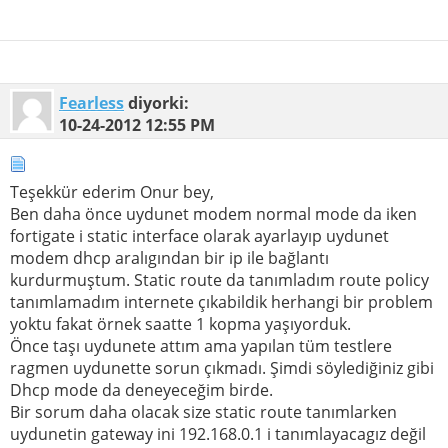
Fearless
diyorki:
10-24-2012
12:55 PM
Teşekkür ederim Onur bey,
Ben daha önce uydunet modem normal mode da iken
fortigate i static interface olarak ayarlayıp uydunet
modem dhcp aralıgından bir ip ile bağlantı
kurdurmuştum. Static route da tanımladım route policy
tanımlamadım internete çıkabildik herhangi bir problem
yoktu fakat örnek saatte 1 kopma yaşıyorduk.
Önce taşı uydunete attım ama yapılan tüm testlere
ragmen uydunette sorun çıkmadı. Şimdi söylediğiniz gibi
Dhcp mode da deneyeceğim birde.
Bir sorum daha olacak size static route tanımlarken
uydunetin gateway ini 192.168.0.1 i tanımlayacagız değil