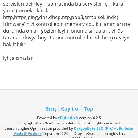
servisleri belirleyin sonrasında bu servisler için kural
yazın ( örnek olarak
http,https,ping,dns,dhcp,ntp,pop3,smtp şeklinde)
frimware'inizi kontrol edin memory cpu kullanımları ne
durumda onları gözlemleyin. onun dışında antivirüs
taranan dosya boyutlarını kontrol edin. vb bir çok şeye
bakılabilir
iyi çalışmalar
Giriş
Kayıt ol
Top
Powered by
vBulletin®
Version 4.2.5
Copyright © 2026 vBulletin Solutions Inc. All rights reserved.
Search Engine Optimisation provided by
DragonByte SEO (Pro)
-
vBulletin
Mods & Addons
Copyright © 2026 DragonByte Technologies Ltd.