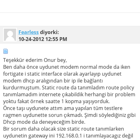
Fearless
diyorki:
10-24-2012
12:55 PM
Teşekkür ederim Onur bey,
Ben daha önce uydunet modem normal mode da iken
fortigate i static interface olarak ayarlayıp uydunet
modem dhcp aralıgından bir ip ile bağlantı
kurdurmuştum. Static route da tanımladım route policy
tanımlamadım internete çıkabildik herhangi bir problem
yoktu fakat örnek saatte 1 kopma yaşıyorduk.
Önce taşı uydunete attım ama yapılan tüm testlere
ragmen uydunette sorun çıkmadı. Şimdi söylediğiniz gibi
Dhcp mode da deneyeceğim birde.
Bir sorum daha olacak size static route tanımlarken
uydunetin gateway ini 192.168.0.1 i tanımlayacagız değil