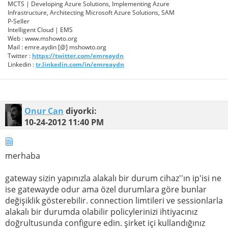
MCTS | Developing Azure Solutions, Implementing Azure
Infrastructure, Architecting Microsoft Azure Solutions, SAM
P-Seller
Intelligent Cloud | EMS
Web : www.mshowto.org
Mail : emre.aydin [@] mshowto.org
Twitter :
https://twitter.com/emreaydn
Linkedin :
tr.linkedin.com/in/emreaydn
Onur Can
diyorki:
10-24-2012
11:40 PM
merhaba
gateway sizin yapınızla alakalı bir durum cihaz''ın ip'isi ne
ise gatewayde odur ama özel durumlara göre bunlar
değişiklik gösterebilir. connection limtileri ve sessionlarla
alakalı bir durumda olabilir policylerinizi ihtiyacınız
doğrultusunda configure edin. şirket içi kullandığınız