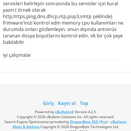
servisleri belirleyin sonrasında bu servisler için kural
yazın ( örnek olarak
http,https,ping,dns,dhcp,ntp,pop3,smtp şeklinde)
frimware'inizi kontrol edin memory cpu kullanımları ne
durumda onları gözlemleyin. onun dışında antivirüs
taranan dosya boyutlarını kontrol edin. vb bir çok şeye
bakılabilir
iyi çalışmalar
Giriş
Kayıt ol
Top
Powered by
vBulletin®
Version 4.2.5
Copyright © 2026 vBulletin Solutions Inc. All rights reserved.
Search Engine Optimisation provided by
DragonByte SEO (Pro)
-
vBulletin
Mods & Addons
Copyright © 2026 DragonByte Technologies Ltd.