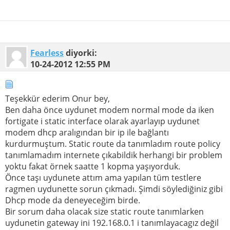
Fearless
diyorki:
10-24-2012
12:55 PM
Teşekkür ederim Onur bey,
Ben daha önce uydunet modem normal mode da iken
fortigate i static interface olarak ayarlayıp uydunet
modem dhcp aralıgından bir ip ile bağlantı
kurdurmuştum. Static route da tanımladım route policy
tanımlamadım internete çıkabildik herhangi bir problem
yoktu fakat örnek saatte 1 kopma yaşıyorduk.
Önce taşı uydunete attım ama yapılan tüm testlere
ragmen uydunette sorun çıkmadı. Şimdi söylediğiniz gibi
Dhcp mode da deneyeceğim birde.
Bir sorum daha olacak size static route tanımlarken
uydunetin gateway ini 192.168.0.1 i tanımlayacagız değil