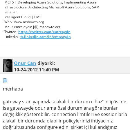
MCTS | Developing Azure Solutions, Implementing Azure
Infrastructure, Architecting Microsoft Azure Solutions, SAM
P-Seller
Intelligent Cloud | EMS
Web : www.mshowto.org
Mail : emre.aydin [@] mshowto.org
Twitter :
https://twitter.com/emreaydn
Linkedin :
tr.linkedin.com/in/emreaydn
Onur Can
diyorki:
10-24-2012
11:40 PM
merhaba
gateway sizin yapınızla alakalı bir durum cihaz''ın ip'isi ne
ise gatewayde odur ama özel durumlara göre bunlar
değişiklik gösterebilir. connection limtileri ve sessionlarla
alakalı bir durumda olabilir policylerinizi ihtiyacınız
doğrultusunda configure edin. şirket içi kullandığınız