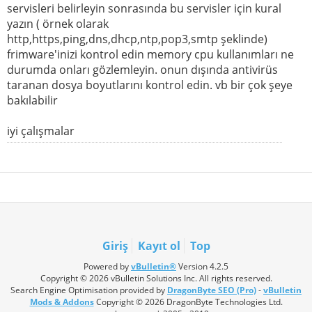
servisleri belirleyin sonrasında bu servisler için kural
yazın ( örnek olarak
http,https,ping,dns,dhcp,ntp,pop3,smtp şeklinde)
frimware'inizi kontrol edin memory cpu kullanımları ne
durumda onları gözlemleyin. onun dışında antivirüs
taranan dosya boyutlarını kontrol edin. vb bir çok şeye
bakılabilir
iyi çalışmalar
Giriş
Kayıt ol
Top
Powered by
vBulletin®
Version 4.2.5
Copyright © 2026 vBulletin Solutions Inc. All rights reserved.
Search Engine Optimisation provided by
DragonByte SEO (Pro)
-
vBulletin
Mods & Addons
Copyright © 2026 DragonByte Technologies Ltd.