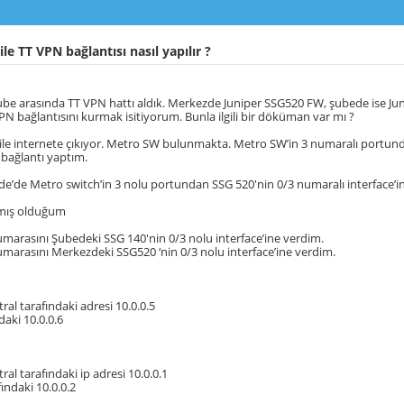
ile TT VPN bağlantısı nasıl yapılır ?
ube arasında TT VPN hattı aldık. Merkezde Juniper SSG520 FW, şubede ise Ju
PN bağlantısını kurmak isitiyorum. Bunla ilgili bir döküman var mı ?
le internete çıkıyor. Metro SW bulunmakta. Metro SW’in 3 numaralı portun
e bağlantı yaptım.
e’de Metro switch’in 3 nolu portundan SSG 520′nin 0/3 numaralı interface’in
mış olduğum
numarasını Şubedeki SSG 140′nin 0/3 nolu interface’ine verdim.
numarasını Merkezdeki SSG520 ‘nin 0/3 nolu interface’ine verdim.
ral tarafındaki adresi 10.0.0.5
daki 10.0.0.6
ral tarafındaki ip adresi 10.0.0.1
ındaki 10.0.0.2