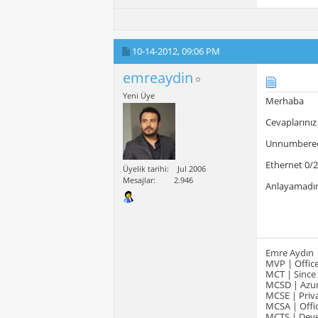
10-14-2012,
09:06 PM
emreaydin
Yeni Üye
Merhaba
Cevaplarınız
Unnumbered 
Ethernet 0/
Üyelik tarihi
Jul 2006
Mesajlar
2.946
Anlayamad
Emre Aydın
MVP | Office
MCT | Since
MCSD | Azur
MCSE | Priva
MCSA | Offic
MCTS | Devel