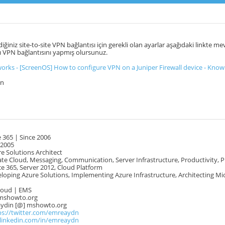
ğiniz site-to-site VPN bağlantısı için gerekli olan ayarlar aşağıdaki linkte mev
 VPN bağlantısını yapmış olursunuz.
orks - [ScreenOS] How to configure VPN on a Juniper Firewall device - Kno
un
 365 | Since 2006
 2005
e Solutions Architect
te Cloud, Messaging, Communication, Server Infrastructure, Productivity, 
e 365, Server 2012, Cloud Platform
oping Azure Solutions, Implementing Azure Infrastructure, Architecting Mi
Cloud | EMS
mshowto.org
.aydin [@] mshowto.org
ps://twitter.com/emreaydn
.linkedin.com/in/emreaydn