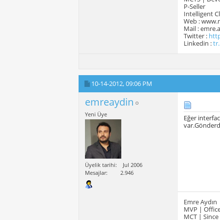
P-Seller
Intelligent 
Web : www.
Mail : emre
Twitter :
htt
Linkedin :
tr
10-14-2012,
09:06 PM
emreaydin
Yeni Üye
Eğer interfa
var.Gönderd
Üyelik tarihi
Jul 2006
Mesajlar
2.946
Emre Aydın
MVP | Office
MCT | Since