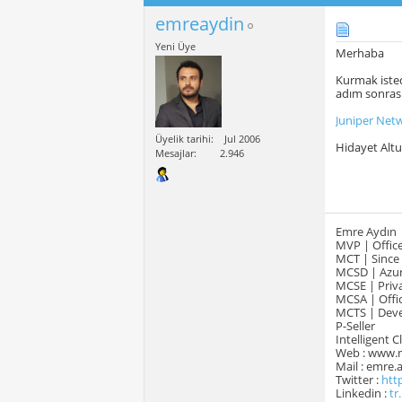
emreaydin
Yeni Üye
Merhaba
Kurmak istedi
adım sonrası
Juniper Netw
Üyelik tarihi
Jul 2006
Hidayet Alt
Mesajlar
2.946
Emre Aydın
MVP | Office
MCT | Since
MCSD | Azur
MCSE | Priva
MCSA | Offic
MCTS | Devel
P-Seller
Intelligent 
Web : www.
Mail : emre
Twitter :
htt
Linkedin :
tr