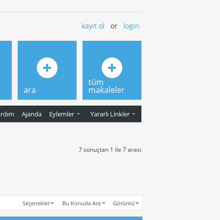
kayıt ol
or
login
tüm
ara
makaleler
ardım
Ajanda
Eylemler
Yararlı Linkler
7 sonuçtan 1 ile 7 arası
Seçenekler
Bu Konuda Ara
Görüntü