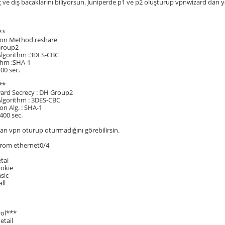
iç ve dış bacaklarını biliyorsun. Juniperde p1 ve p2 oluşturup vpnwizard dan ya
**
ion Method reshare
Group2
Algorithm :3DES-CBC
thm :SHA-1
400 sec.
**
ward Secrecy : DH Group2
Algorithm : 3DES-CBC
on Alg. : SHA-1
400 sec.
n vpn oturup oturmadığını görebilirsin.
 from ethernet0/4
tai
ookie
sic
ll
rol***
etail