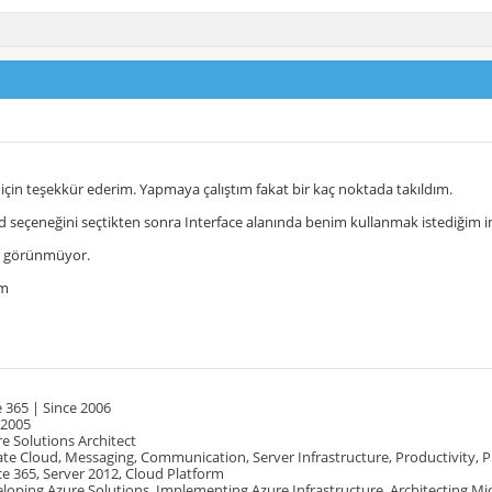
 için teşekkür ederim. Yapmaya çalıştım fakat bir kaç noktada takıldım.
seçeneğini seçtikten sonra Interface alanında benim kullanmak istediğim i
2 görünmüyor.
ım
 365 | Since 2006
 2005
e Solutions Architect
te Cloud, Messaging, Communication, Server Infrastructure, Productivity, 
e 365, Server 2012, Cloud Platform
oping Azure Solutions, Implementing Azure Infrastructure, Architecting Mi