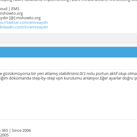
Cloud | EMS
mshowto.org
.aydin [@] mshowto.org
ps://twitter.com/emreaydn
.linkedin.com/in/emreaydn
ce gözükmüyorsa bir yeri atlamış olabilirsiniz.0/2 nolu portun aktif olup olm
iğim dökümanda step-by-step vpn kurulumu anlatıyor.Eğer ayarlar doğru şek
 365 | Since 2006
 2005