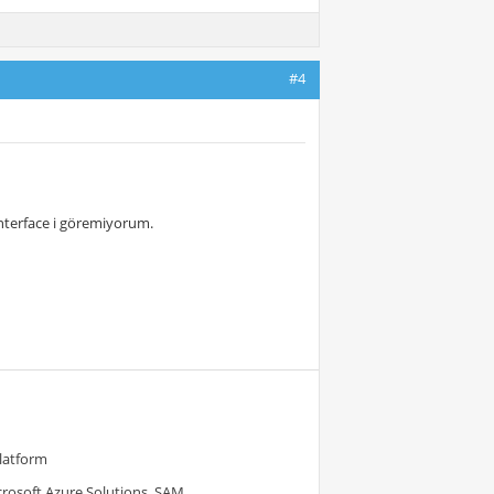
#4
nterface i göremiyorum.
Platform
crosoft Azure Solutions, SAM