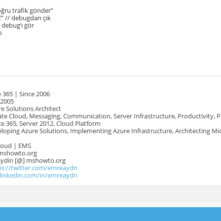
oğru trafik gönder”
C” // debugdan çık
/ debug’ı gör
o
 365 | Since 2006
 2005
e Solutions Architect
te Cloud, Messaging, Communication, Server Infrastructure, Productivity, 
e 365, Server 2012, Cloud Platform
oping Azure Solutions, Implementing Azure Infrastructure, Architecting Mi
Cloud | EMS
mshowto.org
.aydin [@] mshowto.org
ps://twitter.com/emreaydn
.linkedin.com/in/emreaydn