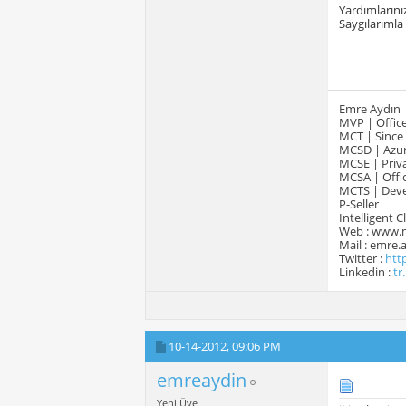
Yardımlarınız
Saygılarımla
Emre Aydın
MVP | Office
MCT | Since
MCSD | Azur
MCSE | Priva
MCSA | Offic
MCTS | Devel
P-Seller
Intelligent 
Web : www.
Mail : emre
Twitter :
htt
Linkedin :
tr
10-14-2012,
09:06 PM
emreaydin
Yeni Üye