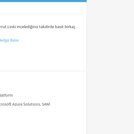
cut.Linki incelediğiniz takdirde basit birkaç
wledge Base
Platform
crosoft Azure Solutions, SAM