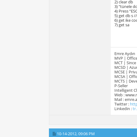
2) clear db
3) “tünele d
4) Press “ES
5) get db s /
6) get ike co
7) get sa
Emre Aydın
MVP | Office
MCT | Since
MCSD | Azur
MCSE | Priva
MCSA | Offic
MCTS | Devel
P-Seller
Intelligent 
Web : www.
Mail : emre
Twitter :
htt
Linkedin :
tr
10-14-2012,
09:06 PM