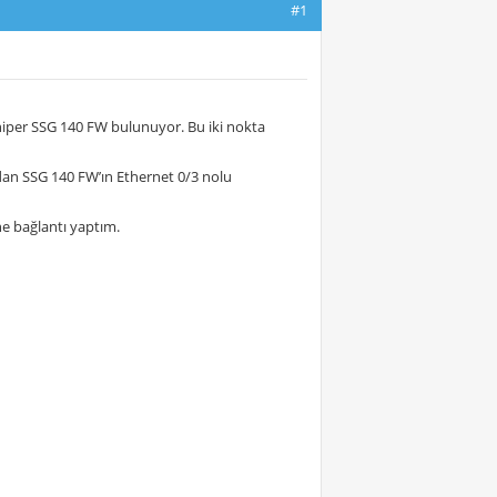
#1
niper SSG 140 FW bulunuyor. Bu iki nokta
dan SSG 140 FW’ın Ethernet 0/3 nolu
e bağlantı yaptım.