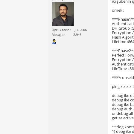
iki şubenin 
örnek :
***Phase1*
Authenticat
DH Group :
Üyelik tarihi
Jul 2006
Encryption 
Mesajlar
2.946
Hash Algori
Lifetime :86
***Phase2*
Perfect For
Encryption 
Authenticati
LifeTime : 86
****conselda
ping x.x.x.x
debug ike de
debug ike c
debug ike ba
debug auth a
undebug all
get sa active
***log kont
1) debg ike d