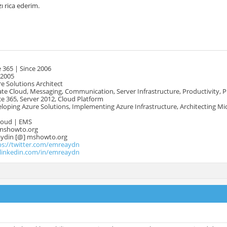
ı rica ederim.
 365 | Since 2006
 2005
e Solutions Architect
te Cloud, Messaging, Communication, Server Infrastructure, Productivity, 
e 365, Server 2012, Cloud Platform
oping Azure Solutions, Implementing Azure Infrastructure, Architecting Mi
Cloud | EMS
mshowto.org
.aydin [@] mshowto.org
ps://twitter.com/emreaydn
.linkedin.com/in/emreaydn