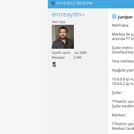
10-14-2012,
09:05 PM
emreaydin
Juniper 
Yeni Üye
Merhaba,
Merkez ile ş
arsında TT V
Şube metro i
interface’in
Üyelik tarihi
Jul 2006
Mesajlar
2.946
Yine merkezd
Aşağıda yaz
10.0.0.6 ip 
10.0.0.2 ip 
Şube :
TTNet’in sant
Şube tarafın
Merkez :
TTNet’in sant
Merkez taraf