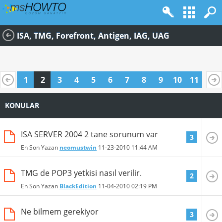
ISA, TMG, Forefront, Antigen, IAG, UAG
1
2
3
4
5
6
7
8
9
10
11
KONULAR
ISA SERVER 2004 2 tane sorunum var
3
En Son Yazan
neomustwin
11-23-2010
11:44 AM
TMG de POP3 yetkisi nasıl verilir.
2
En Son Yazan
BlackEdition
11-04-2010
02:19 PM
Ne bilmem gerekiyor
3