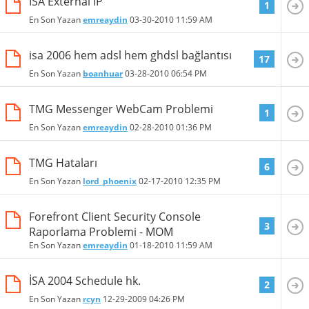
ISA External IP
1
En Son Yazan
emreaydin
03-30-2010
11:59 AM
isa 2006 hem adsl hem ghdsl bağlantısı
17
En Son Yazan
boanhuar
03-28-2010
06:54 PM
TMG Messenger WebCam Problemi
1
En Son Yazan
emreaydin
02-28-2010
01:36 PM
TMG Hataları
6
En Son Yazan
lord_phoenix
02-17-2010
12:35 PM
Forefront Client Security Console
3
Raporlama Problemi - MOM
En Son Yazan
emreaydin
01-18-2010
11:59 AM
İSA 2004 Schedule hk.
2
En Son Yazan
rcyn
12-29-2009
04:26 PM