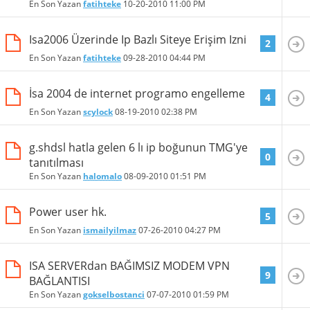
En Son Yazan
fatihteke
10-20-2010
11:00 PM
Isa2006 Üzerinde Ip Bazlı Siteye Erişim Izni
2
En Son Yazan
fatihteke
09-28-2010
04:44 PM
İsa 2004 de internet programo engelleme
4
En Son Yazan
scylock
08-19-2010
02:38 PM
g.shdsl hatla gelen 6 lı ip boğunun TMG'ye
0
tanıtılması
En Son Yazan
halomalo
08-09-2010
01:51 PM
Power user hk.
5
En Son Yazan
ismailyilmaz
07-26-2010
04:27 PM
ISA SERVERdan BAĞIMSIZ MODEM VPN
9
BAĞLANTISI
En Son Yazan
gokselbostanci
07-07-2010
01:59 PM