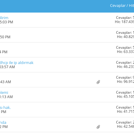
Cevaplar
/
Hi
Cevaplar: 
lirim
Hit: 187.43
05:03 PM
Cevaplar: 
Hit: 40.82
:50 PM
Cevaplar: 
Hit: 63.33
24 PM
Cevaplar: 
hcp ile ip aldırmak
Hit: 46.23
 03:57 AM
Cevaplar: 
Hit: 96.91
1:43 AM
Cevaplar: 
blemi
Hit: 45.10
11:13 AM
Cevaplar: 
ı hak.
Hit: 41.71
6 PM
Cevaplar: 
ında
Hit: 42.54
12 PM