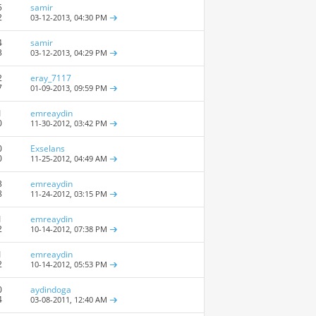
5
samir
2
03-12-2013,
04:30 PM
4
samir
3
03-12-2013,
04:29 PM
2
eray_7117
7
01-09-2013,
09:59 PM
1
emreaydin
0
11-30-2012,
03:42 PM
0
Exselans
0
11-25-2012,
04:49 AM
3
emreaydin
8
11-24-2012,
03:15 PM
1
emreaydin
2
10-14-2012,
07:38 PM
1
emreaydin
2
10-14-2012,
05:53 PM
0
aydindoga
4
03-08-2011,
12:40 AM