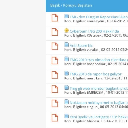
Başlık
/
Konuyu Başlatan
TMG den Düzgün Rapor Nasıl Alabi
Konu Bilgileri:
emreaydin
, 10-14-2012 
Cyberoam ING 200 Hakkında
Konu Bilgileri:
K0stebek
, 02-27-2015 06
Anti Spam hk.
Konu Bilgileri:
vuralas
, 02-05-2015 05:
TMG 2010 rras olmadan clientlara d
Konu Bilgileri:
hasancakar
, 02-15-2014
TMG 2010 da rapor boş geliyor
Konu Bilgileri:
mert_kan
, 12-02-2013 1
Tmg gfı web monıtor bağlantı pro
Konu Bilgileri:
EMRECSM
, 10-01-2013 
Noktadan noktaya metro bağlantıs
Konu Bilgileri:
cihgun
, 06-05-2013 04:4
Yeni üyelik ve Fortigate 110c hakk
Konu Bilgileri:
Mirdesi
, 03-14-2013 03: