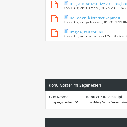
Tmg 2010 ve Msn live 2011 baglanti 
Konu Bilgileri:
UzMaN
, 01-28-2011 04:
TMGde anlık internet kopması
Konu Bilgileri:
gokhansti
, 01-28-2011 0
Tmg de Jawa sorunu
Konu Bilgileri:
memetoncul75
, 01-07-2
Konu Gösterimi Seçenekleri
Gün Kesme...
Konuları Sıralama tipi