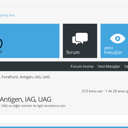
işmiş Ara
yeni
forum
mesajlar
Forum Home
Yeni Mesajlar
Y
, Forefront, Antigen, IAG, UAG
213 konu var - 1 ile 20 arası 
 Antigen, IAG, UAG
UAG ve diğer ürünler ile ilgili sorularınız için