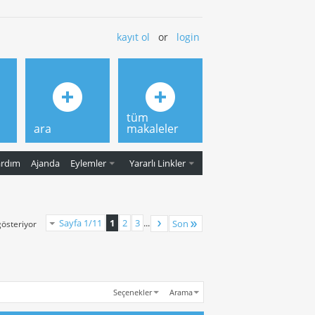
kayıt ol
or
login
tüm
ara
makaleler
ardım
Ajanda
Eylemler
Yararlı Linkler
Sayfa 1/11
1
2
3
...
Son
gösteriyor
Seçenekler
Arama