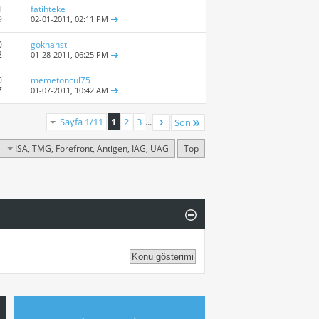
1
fatihteke
9
02-01-2011,
02:11 PM
0
gokhansti
2
01-28-2011,
06:25 PM
0
memetoncul75
7
01-07-2011,
10:42 AM
Sayfa 1/11
1
2
3
...
Son
ISA, TMG, Forefront, Antigen, IAG, UAG
Top