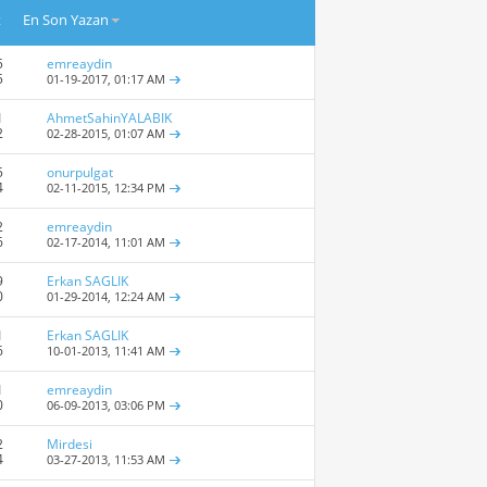
t
En Son Yazan
5
emreaydin
5
01-19-2017,
01:17 AM
1
AhmetSahinYALABIK
2
02-28-2015,
01:07 AM
5
onurpulgat
4
02-11-2015,
12:34 PM
2
emreaydin
6
02-17-2014,
11:01 AM
9
Erkan SAGLIK
0
01-29-2014,
12:24 AM
1
Erkan SAGLIK
6
10-01-2013,
11:41 AM
1
emreaydin
0
06-09-2013,
03:06 PM
2
Mirdesi
4
03-27-2013,
11:53 AM