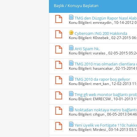
Başlık
/
Konuyu Başlatan
TMG den Düzgün Rapor Nasıl Alabi
Konu Bilgileri:
emreaydin
, 10-14-2012 
Cyberoam ING 200 Hakkında
Konu Bilgileri:
K0stebek
, 02-27-2015 06
Anti Spam hk.
Konu Bilgileri:
vuralas
, 02-05-2015 05:
TMG 2010 rras olmadan clientlara d
Konu Bilgileri:
hasancakar
, 02-15-2014
TMG 2010 da rapor boş geliyor
Konu Bilgileri:
mert_kan
, 12-02-2013 1
Tmg gfı web monıtor bağlantı pro
Konu Bilgileri:
EMRECSM
, 10-01-2013 
Noktadan noktaya metro bağlantıs
Konu Bilgileri:
cihgun
, 06-05-2013 04:4
Yeni üyelik ve Fortigate 110c hakk
Konu Bilgileri:
Mirdesi
, 03-14-2013 03: