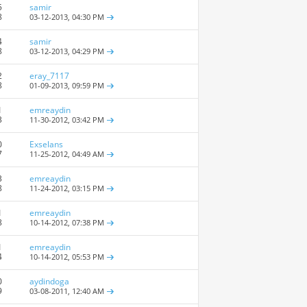
5
samir
8
03-12-2013,
04:30 PM
4
samir
8
03-12-2013,
04:29 PM
2
eray_7117
8
01-09-2013,
09:59 PM
1
emreaydin
3
11-30-2012,
03:42 PM
0
Exselans
7
11-25-2012,
04:49 AM
3
emreaydin
8
11-24-2012,
03:15 PM
1
emreaydin
8
10-14-2012,
07:38 PM
1
emreaydin
4
10-14-2012,
05:53 PM
0
aydindoga
9
03-08-2011,
12:40 AM