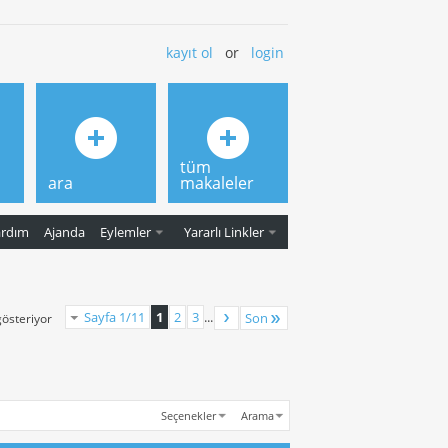
kayıt ol
or
login
tüm
ara
makaleler
ardım
Ajanda
Eylemler
Yararlı Linkler
Sayfa 1/11
1
2
3
...
Son
gösteriyor
Seçenekler
Arama