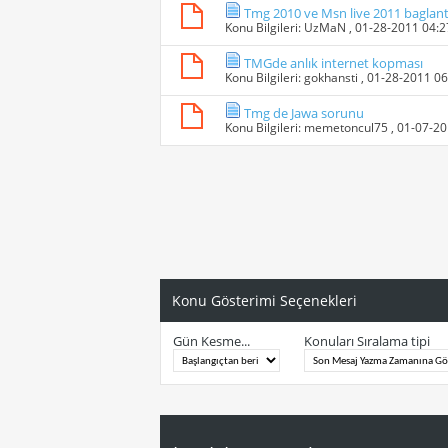
Tmg 2010 ve Msn live 2011 baglanti 
Konu Bilgileri:
UzMaN
, 01-28-2011 04:
TMGde anlık internet kopması
Konu Bilgileri:
gokhansti
, 01-28-2011 0
Tmg de Jawa sorunu
Konu Bilgileri:
memetoncul75
, 01-07-2
Konu Gösterimi Seçenekleri
Gün Kesme...
Konuları Sıralama tipi