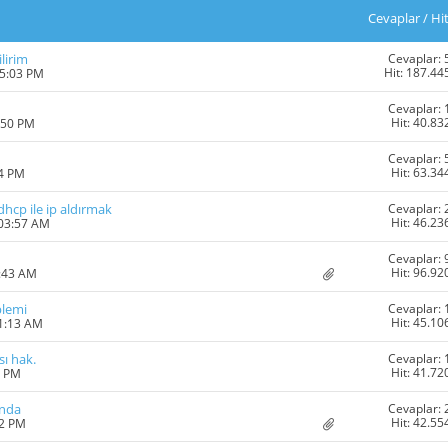
Cevaplar
/
Hi
Cevaplar: 
lirim
Hit: 187.44
05:03 PM
Cevaplar: 
Hit: 40.83
:50 PM
Cevaplar: 
Hit: 63.34
24 PM
Cevaplar: 
hcp ile ip aldırmak
Hit: 46.23
 03:57 AM
Cevaplar: 
Hit: 96.92
1:43 AM
Cevaplar: 
blemi
Hit: 45.10
11:13 AM
Cevaplar: 
ı hak.
Hit: 41.72
6 PM
Cevaplar: 
ında
Hit: 42.55
12 PM