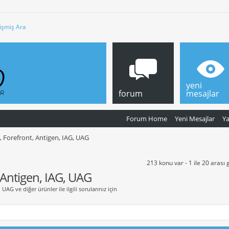
işmiş Ara
yeni
forum
mesajlar
Forum Home
Yeni Mesajlar
Y
, Forefront, Antigen, IAG, UAG
213 konu var - 1 ile 20 arası 
 Antigen, IAG, UAG
UAG ve diğer ürünler ile ilgili sorularınız için