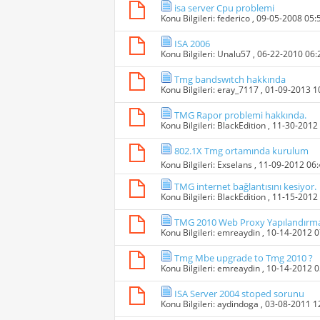
isa server Cpu problemi
Konu Bilgileri:
federico
, 09-05-2008 05
ISA 2006
Konu Bilgileri:
Unalu57
, 06-22-2010 06
Tmg bandswıtch hakkında
Konu Bilgileri:
eray_7117
, 01-09-2013 
TMG Rapor problemi hakkında.
Konu Bilgileri:
BlackEdition
, 11-30-2012
802.1X Tmg ortamında kurulum
Konu Bilgileri:
Exselans
, 11-09-2012 06
TMG internet bağlantısını kesiyor.
Konu Bilgileri:
BlackEdition
, 11-15-2012
TMG 2010 Web Proxy Yapılandırma
Konu Bilgileri:
emreaydin
, 10-14-2012 
Tmg Mbe upgrade to Tmg 2010 ?
Konu Bilgileri:
emreaydin
, 10-14-2012 
ISA Server 2004 stoped sorunu
Konu Bilgileri:
aydindoga
, 03-08-2011 