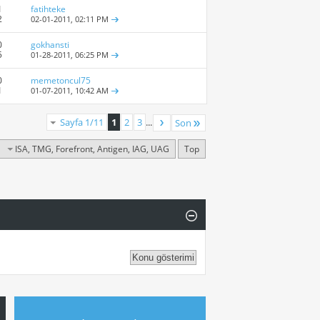
1
fatihteke
2
02-01-2011,
02:11 PM
0
gokhansti
5
01-28-2011,
06:25 PM
0
memetoncul75
1
01-07-2011,
10:42 AM
Sayfa 1/11
1
2
3
...
Son
ISA, TMG, Forefront, Antigen, IAG, UAG
Top