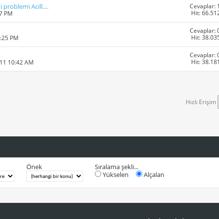
Cevaplar: 
problemi Acill....
Hit: 66.51
27 PM
Cevaplar: 
Hit: 38.03
6:25 PM
Cevaplar: 
Hit: 38.18
011 10:42 AM
Hızlı Erişim
Önek
Sıralama şekli...
Yükselen
Alçalan