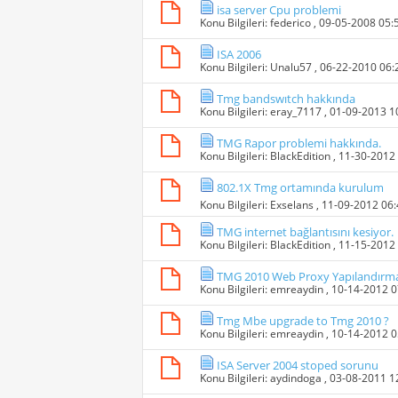
isa server Cpu problemi
Konu Bilgileri:
federico
, 09-05-2008 05
ISA 2006
Konu Bilgileri:
Unalu57
, 06-22-2010 06
Tmg bandswıtch hakkında
Konu Bilgileri:
eray_7117
, 01-09-2013 
TMG Rapor problemi hakkında.
Konu Bilgileri:
BlackEdition
, 11-30-2012
802.1X Tmg ortamında kurulum
Konu Bilgileri:
Exselans
, 11-09-2012 06
TMG internet bağlantısını kesiyor.
Konu Bilgileri:
BlackEdition
, 11-15-2012
TMG 2010 Web Proxy Yapılandırma
Konu Bilgileri:
emreaydin
, 10-14-2012 
Tmg Mbe upgrade to Tmg 2010 ?
Konu Bilgileri:
emreaydin
, 10-14-2012 
ISA Server 2004 stoped sorunu
Konu Bilgileri:
aydindoga
, 03-08-2011 