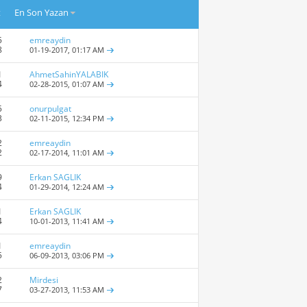
t
En Son Yazan
5
emreaydin
8
01-19-2017,
01:17 AM
1
AhmetSahinYALABIK
4
02-28-2015,
01:07 AM
5
onurpulgat
3
02-11-2015,
12:34 PM
2
emreaydin
2
02-17-2014,
11:01 AM
9
Erkan SAGLIK
4
01-29-2014,
12:24 AM
1
Erkan SAGLIK
4
10-01-2013,
11:41 AM
1
emreaydin
5
06-09-2013,
03:06 PM
2
Mirdesi
7
03-27-2013,
11:53 AM