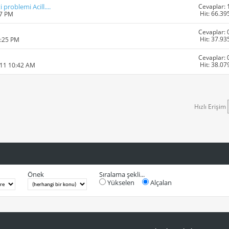
Cevaplar: 
problemi Acill....
Hit: 66.39
27 PM
Cevaplar: 
Hit: 37.93
6:25 PM
Cevaplar: 
Hit: 38.07
011 10:42 AM
Hızlı Erişim
Önek
Sıralama şekli...
Yükselen
Alçalan