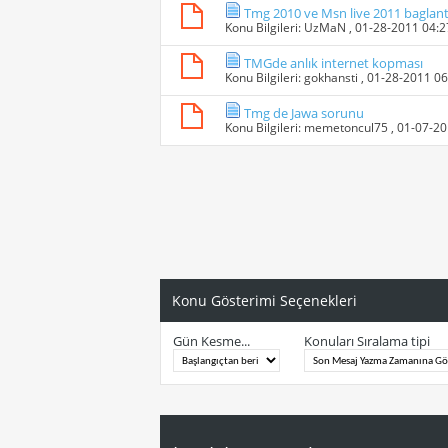
Tmg 2010 ve Msn live 2011 baglanti 
Konu Bilgileri:
UzMaN
, 01-28-2011 04:
TMGde anlık internet kopması
Konu Bilgileri:
gokhansti
, 01-28-2011 0
Tmg de Jawa sorunu
Konu Bilgileri:
memetoncul75
, 01-07-2
Konu Gösterimi Seçenekleri
Gün Kesme...
Konuları Sıralama tipi