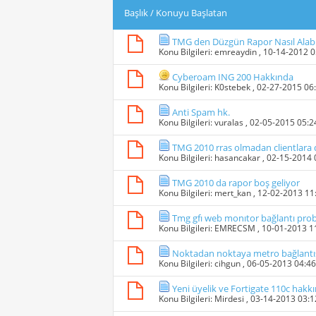
Başlık
/
Konuyu Başlatan
TMG den Düzgün Rapor Nasıl Alabi
Konu Bilgileri:
emreaydin
, 10-14-2012 
Cyberoam ING 200 Hakkında
Konu Bilgileri:
K0stebek
, 02-27-2015 06
Anti Spam hk.
Konu Bilgileri:
vuralas
, 02-05-2015 05:
TMG 2010 rras olmadan clientlara d
Konu Bilgileri:
hasancakar
, 02-15-2014
TMG 2010 da rapor boş geliyor
Konu Bilgileri:
mert_kan
, 12-02-2013 1
Tmg gfı web monıtor bağlantı pro
Konu Bilgileri:
EMRECSM
, 10-01-2013 
Noktadan noktaya metro bağlantıs
Konu Bilgileri:
cihgun
, 06-05-2013 04:4
Yeni üyelik ve Fortigate 110c hakk
Konu Bilgileri:
Mirdesi
, 03-14-2013 03: