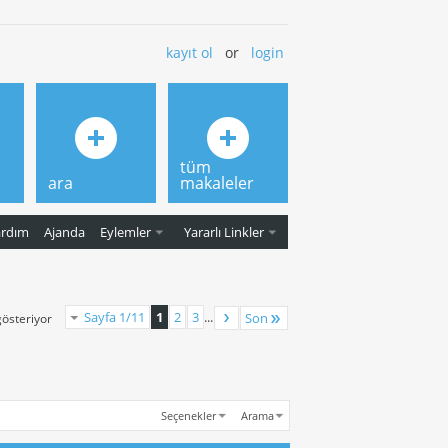
kayıt ol
or
login
tüm
ara
makaleler
ardım
Ajanda
Eylemler
Yararlı Linkler
Sayfa 1/11
1
2
3
...
Son
gösteriyor
Seçenekler
Arama