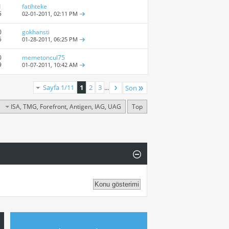
1
fatihteke
5
02-01-2011,
02:11 PM
0
gokhansti
5
01-28-2011,
06:25 PM
0
memetoncul75
9
01-07-2011,
10:42 AM
Sayfa 1/11
1
2
3
...
Son
ISA, TMG, Forefront, Antigen, IAG, UAG
Top