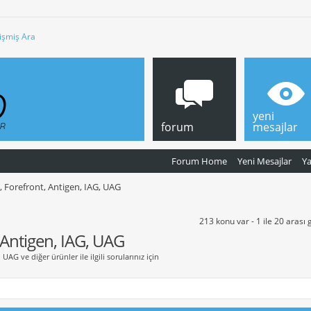
işmiş Ara
yeni
forum
mesajlar
Forum Home
Yeni Mesajlar
Y
, Forefront, Antigen, IAG, UAG
213 konu var - 1 ile 20 arası 
 Antigen, IAG, UAG
UAG ve diğer ürünler ile ilgili sorularınız için