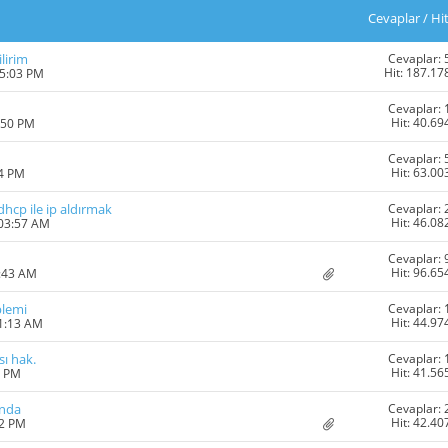
Cevaplar
/
Hi
Cevaplar: 
lirim
Hit: 187.17
05:03 PM
Cevaplar: 
Hit: 40.69
:50 PM
Cevaplar: 
Hit: 63.00
24 PM
Cevaplar: 
hcp ile ip aldırmak
Hit: 46.08
 03:57 AM
Cevaplar: 
Hit: 96.65
1:43 AM
Cevaplar: 
blemi
Hit: 44.97
11:13 AM
Cevaplar: 
ı hak.
Hit: 41.56
6 PM
Cevaplar: 
ında
Hit: 42.40
12 PM