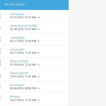
t
En Son Yazan
5
emreaydin
5
01-19-2017,
01:17 AM
1
AhmetSahinYALABIK
7
02-28-2015,
01:07 AM
5
onurpulgat
2
02-11-2015,
12:34 PM
2
emreaydin
3
02-17-2014,
11:01 AM
9
Erkan SAGLIK
0
01-29-2014,
12:24 AM
1
Erkan SAGLIK
0
10-01-2013,
11:41 AM
1
emreaydin
7
06-09-2013,
03:06 PM
2
Mirdesi
1
03-27-2013,
11:53 AM