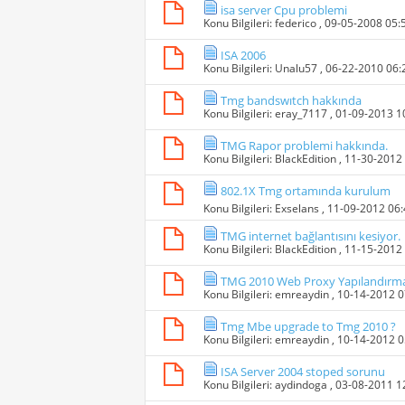
isa server Cpu problemi
Konu Bilgileri:
federico
, 09-05-2008 05
ISA 2006
Konu Bilgileri:
Unalu57
, 06-22-2010 06
Tmg bandswıtch hakkında
Konu Bilgileri:
eray_7117
, 01-09-2013 
TMG Rapor problemi hakkında.
Konu Bilgileri:
BlackEdition
, 11-30-2012
802.1X Tmg ortamında kurulum
Konu Bilgileri:
Exselans
, 11-09-2012 06
TMG internet bağlantısını kesiyor.
Konu Bilgileri:
BlackEdition
, 11-15-2012
TMG 2010 Web Proxy Yapılandırma
Konu Bilgileri:
emreaydin
, 10-14-2012 
Tmg Mbe upgrade to Tmg 2010 ?
Konu Bilgileri:
emreaydin
, 10-14-2012 
ISA Server 2004 stoped sorunu
Konu Bilgileri:
aydindoga
, 03-08-2011 