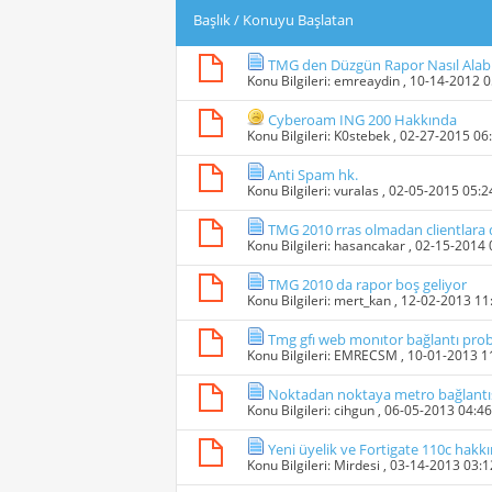
Başlık
/
Konuyu Başlatan
TMG den Düzgün Rapor Nasıl Alabi
Konu Bilgileri:
emreaydin
, 10-14-2012 
Cyberoam ING 200 Hakkında
Konu Bilgileri:
K0stebek
, 02-27-2015 06
Anti Spam hk.
Konu Bilgileri:
vuralas
, 02-05-2015 05:
TMG 2010 rras olmadan clientlara d
Konu Bilgileri:
hasancakar
, 02-15-2014
TMG 2010 da rapor boş geliyor
Konu Bilgileri:
mert_kan
, 12-02-2013 1
Tmg gfı web monıtor bağlantı pro
Konu Bilgileri:
EMRECSM
, 10-01-2013 
Noktadan noktaya metro bağlantıs
Konu Bilgileri:
cihgun
, 06-05-2013 04:4
Yeni üyelik ve Fortigate 110c hakk
Konu Bilgileri:
Mirdesi
, 03-14-2013 03: