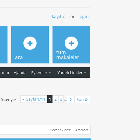
kayıt ol
or
login
tüm
ara
makaleler
ardım
Ajanda
Eylemler
Yararlı Linkler
Sayfa 1/11
1
2
3
...
Son
gösteriyor
Seçenekler
Arama