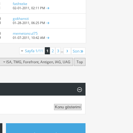
1
fatihteke
1
02-01-2011,
02:11 PM
0
gokhansti
0
01-28-2011,
06:25 PM
0
memetoncul75
9
01-07-2011,
10:42 AM
Sayfa 1/11
1
2
3
...
Son
ISA, TMG, Forefront, Antigen, IAG, UAG
Top