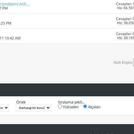
Cevaplar: 
problemi Acill....
Hit: 66.50
27 PM
Cevaplar: 
Hit: 38.03
6:25 PM
Cevaplar: 
Hit: 38.16
011 10:42 AM
Hızlı Erişim
Önek
Sıralama şekli...
Yükselen
Alçalan