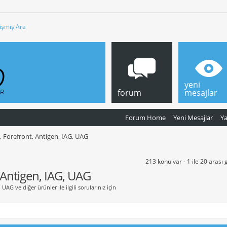
işmiş Ara
yeni
forum
mesajlar
Forum Home
Yeni Mesajlar
Y
, Forefront, Antigen, IAG, UAG
213 konu var - 1 ile 20 arası 
 Antigen, IAG, UAG
UAG ve diğer ürünler ile ilgili sorularınız için