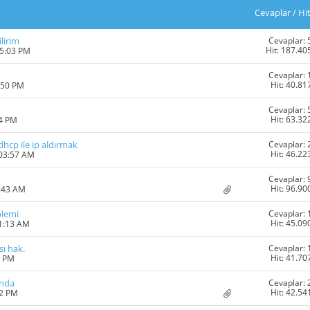
Cevaplar
/
Hi
Cevaplar: 
lirim
Hit: 187.40
05:03 PM
Cevaplar: 
Hit: 40.81
:50 PM
Cevaplar: 
Hit: 63.32
24 PM
Cevaplar: 
hcp ile ip aldırmak
Hit: 46.22
 03:57 AM
Cevaplar: 
Hit: 96.90
1:43 AM
Cevaplar: 
blemi
Hit: 45.09
11:13 AM
Cevaplar: 
ı hak.
Hit: 41.70
6 PM
Cevaplar: 
ında
Hit: 42.54
12 PM