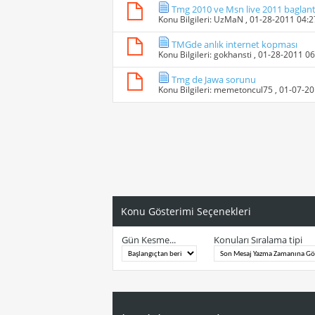
Tmg 2010 ve Msn live 2011 baglanti 
Konu Bilgileri:
UzMaN
, 01-28-2011 04:
TMGde anlık internet kopması
Konu Bilgileri:
gokhansti
, 01-28-2011 0
Tmg de Jawa sorunu
Konu Bilgileri:
memetoncul75
, 01-07-2
Konu Gösterimi Seçenekleri
Gün Kesme...
Konuları Sıralama tipi