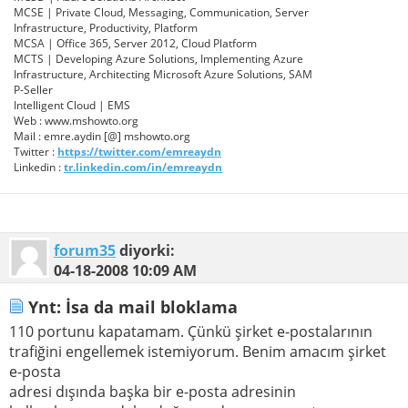
MCSE | Private Cloud, Messaging, Communication, Server
Infrastructure, Productivity, Platform
MCSA | Office 365, Server 2012, Cloud Platform
MCTS | Developing Azure Solutions, Implementing Azure
Infrastructure, Architecting Microsoft Azure Solutions, SAM
P-Seller
Intelligent Cloud | EMS
Web : www.mshowto.org
Mail : emre.aydin [@] mshowto.org
Twitter :
https://twitter.com/emreaydn
Linkedin :
tr.linkedin.com/in/emreaydn
forum35
diyorki:
04-18-2008
10:09 AM
Ynt: İsa da mail bloklama
110 portunu kapatamam. Çünkü şirket e-postalarının
trafiğini engellemek istemiyorum. Benim amacım şirket
e-posta
adresi dışında başka bir e-posta adresinin