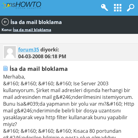
İsa da mail bloklama
Konu:
İsa da mail bloklama
forum35
diyorki:
04-03-2008
06:18 PM
İsa da mail bloklama
Merhaba,
&#160; &#160; &#160; &#160; Ise Server 2003
kullanıyorum. Şirket mail adresleri dışında herhangi bir
mail adresinden mail g&#246;nderilmesini istemiyorum.
Bunu Isa&#039;da yapmanın bir yolu var mı?&#160; Http
mail g&#246;nderiminde belirli bir dosya uzantısını
yasaklayarak veya http filter kullanarak bunu yapabilir
miyiz?
&#160; &#160; &#160; &#160; Kısaca 80 portundan
g&#246;nderilen bilginin e-posta olup olmadığını