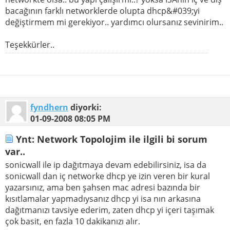
bacağının farklı networklerde olupta dhcp&#039;yi
değiştirmem mi gerekiyor.. yardımcı olursanız sevinirim..
Teşekkürler..
fyndhern
diyorki:
01-09-2008
08:05 PM
Ynt: Network Topolojim ile ilgili bi sorum
var..
sonicwall ile ip dağıtmaya devam edebilirsiniz, isa da
sonicwall dan iç networke dhcp ye izin veren bir kural
yazarsınız, ama ben şahsen mac adresi bazında bir
kısıtlamalar yapmadıysanız dhcp yi isa nın arkasına
dağıtmanızı tavsiye ederim, zaten dhcp yi içeri taşımak
çok basit, en fazla 10 dakikanızı alır.