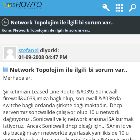
Network Topolojim ile ilgili bi sorum var..
Konu:
Network Topolojim ile ilgili bi sorum var..
stefanel
diyorki:
01-09-2008
04:47 PM
Network Topolojim ile ilgili bi sorum var..
Merhabalar,
Şirketimizin Leased Line Router&#039;ı Sonicwall
firewall&#039;ımıza bağlı olup, sonicwall &#039;da
switche bağlı ordanda şirkete dağılmaktadır.. Dhcp
serverımız soncwallde çalışıyor olup 10lu network
dağıtıyoruz.. Sonicwall ve iç network arasına ISA kurmak
istiyoruz.. Ancak Sonicwall dhcp olcağı için.. ISAnın iç ve
dış bacağını aynı networkte ayarlasak yani ikiside 10lu
networkte olsa.. bu yapı çalışırmı..? yoksa ISAnın iç ve dış