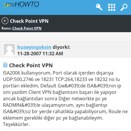
Check Point VPN
Konu:
Check Point VPN
huseyingoksin
diyorki:
11-28-2007
11:32 AM
Check Point VPN
ISA2006 kullanıyorum, Port olarak içerden dışarıya
UDP:500,2746 ve 18231 TCP:264,18233 ve 18232 no lu
portları ekledim, Default Gw&#039;de ISA&#039;nın ip
sini yazdım Client VPN bağlantısını başarı ile yapıyor
ancak bağlantıdan sonra Diğer networkte pc ye
RADMIN&#039;le ulaşamıyorum, aynı bağlantıyı
ISA&#039;sız bir yerde rahatlıkla yapabiliyorum, Roule ne
eklemem gerekliki diğer pc ye bağlanabileyim.
Teşekkürler.