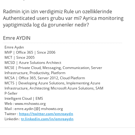
Radmin için izin verdigimiz Rule un ozelliklerinde
Authenticated users grubu var mi? Ayrica monitoring
yaptigimizda log da gorunenler nedir?
Emre AYDIN
Emre Aydın
MVP | Office 365 | Since 2006
MCT | Since 2005
MCSD | Azure Solutions Architect
MCSE | Private Cloud, Messaging, Communication, Server
Infrastructure, Productivity, Platform
MCSA | Office 365, Server 2012, Cloud Platform
MCTS | Developing Azure Solutions, Implementing Azure
Infrastructure, Architecting Microsoft Azure Solutions, SAM
P-Seller
Intelligent Cloud | EMS
Web : www.mshowto.org
Mail : emre.aydin [@] mshowto.org
Twitter :
https://twitter.com/emreaydn
Linkedin :
tr.linkedin.com/in/emreaydn