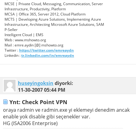
MCSE | Private Cloud, Messaging, Communication, Server
Infrastructure, Productivity, Platform
MCSA | Office 365, Server 2012, Cloud Platform
MCTS | Developing Azure Solutions, Implementing Azure
Infrastructure, Architecting Microsoft Azure Solutions, SAM
P-Seller
Intelligent Cloud | EMS
Web : www.mshowto.org
Mail : emre.aydin [@] mshowto.org
Twitter :
https://twitter.com/emreaydn
Linkedin :
tr.linkedin.com/in/emreaydn
huseyingoksin
diyorki:
11-30-2007
05:44 PM
Ynt: Check Point VPN
oraya radmin ve radmin.exe yi eklemeyi denedim ancak
enable yok disable gibi seçenekler var.
HG (ISA2006 Enterprise)