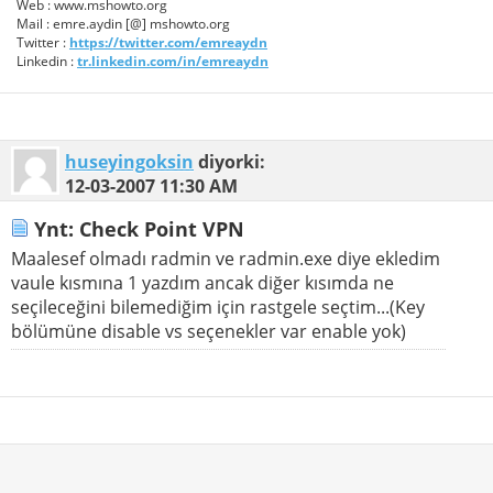
Web : www.mshowto.org
Mail : emre.aydin [@] mshowto.org
Twitter :
https://twitter.com/emreaydn
Linkedin :
tr.linkedin.com/in/emreaydn
huseyingoksin
diyorki:
12-03-2007
11:30 AM
Ynt: Check Point VPN
Maalesef olmadı radmin ve radmin.exe diye ekledim
vaule kısmına 1 yazdım ancak diğer kısımda ne
seçileceğini bilemediğim için rastgele seçtim...(Key
bölümüne disable vs seçenekler var enable yok)