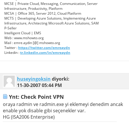
MCSE | Private Cloud, Messaging, Communication, Server
Infrastructure, Productivity, Platform
MCSA | Office 365, Server 2012, Cloud Platform
MCTS | Developing Azure Solutions, Implementing Azure
Infrastructure, Architecting Microsoft Azure Solutions, SAM
P-Seller
Intelligent Cloud | EMS
Web : www.mshowto.org
Mail : emre.aydin [@] mshowto.org
Twitter :
https://twitter.com/emreaydn
Linkedin :
tr.linkedin.com/in/emreaydn
huseyingoksin
diyorki:
11-30-2007
05:44 PM
Ynt: Check Point VPN
oraya radmin ve radmin.exe yi eklemeyi denedim ancak
enable yok disable gibi seçenekler var.
HG (ISA2006 Enterprise)