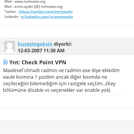
Web : www.mshowto.org
Mail : emre.aydin [@] mshowto.org
Twitter :
https://twitter.com/emreaydn
Linkedin :
tr.linkedin.com/in/emreaydn
huseyingoksin
diyorki:
12-03-2007
11:30 AM
Ynt: Check Point VPN
Maalesef olmadı radmin ve radmin.exe diye ekledim
vaule kısmına 1 yazdım ancak diğer kısımda ne
seçileceğini bilemediğim için rastgele seçtim...(Key
bölümüne disable vs seçenekler var enable yok)