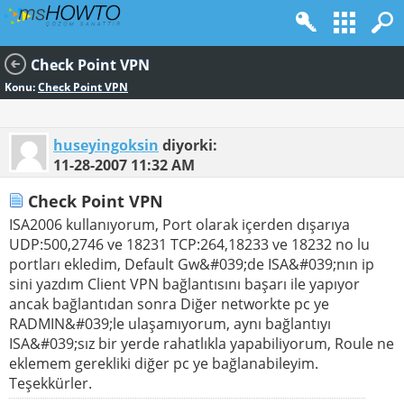
Check Point VPN
Konu:
Check Point VPN
huseyingoksin
diyorki:
11-28-2007
11:32 AM
Check Point VPN
ISA2006 kullanıyorum, Port olarak içerden dışarıya
UDP:500,2746 ve 18231 TCP:264,18233 ve 18232 no lu
portları ekledim, Default Gw&#039;de ISA&#039;nın ip
sini yazdım Client VPN bağlantısını başarı ile yapıyor
ancak bağlantıdan sonra Diğer networkte pc ye
RADMIN&#039;le ulaşamıyorum, aynı bağlantıyı
ISA&#039;sız bir yerde rahatlıkla yapabiliyorum, Roule ne
eklemem gerekliki diğer pc ye bağlanabileyim.
Teşekkürler.