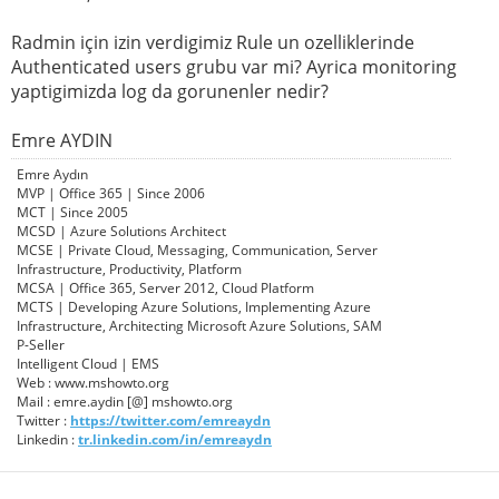
Radmin için izin verdigimiz Rule un ozelliklerinde
Authenticated users grubu var mi? Ayrica monitoring
yaptigimizda log da gorunenler nedir?
Emre AYDIN
Emre Aydın
MVP | Office 365 | Since 2006
MCT | Since 2005
MCSD | Azure Solutions Architect
MCSE | Private Cloud, Messaging, Communication, Server
Infrastructure, Productivity, Platform
MCSA | Office 365, Server 2012, Cloud Platform
MCTS | Developing Azure Solutions, Implementing Azure
Infrastructure, Architecting Microsoft Azure Solutions, SAM
P-Seller
Intelligent Cloud | EMS
Web : www.mshowto.org
Mail : emre.aydin [@] mshowto.org
Twitter :
https://twitter.com/emreaydn
Linkedin :
tr.linkedin.com/in/emreaydn