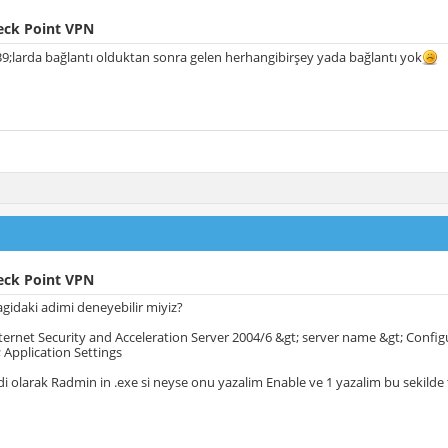
eck Point VPN
;larda bağlantı olduktan sonra gelen herhangibirşey yada bağlantı yok
eck Point VPN
idaki adimi deneyebilir miyiz?
ternet Security and Acceleration Server 2004/6 &gt; server name &gt; Configu
; Application Settings
 olarak Radmin in .exe si neyse onu yazalim Enable ve 1 yazalim bu sekilde 