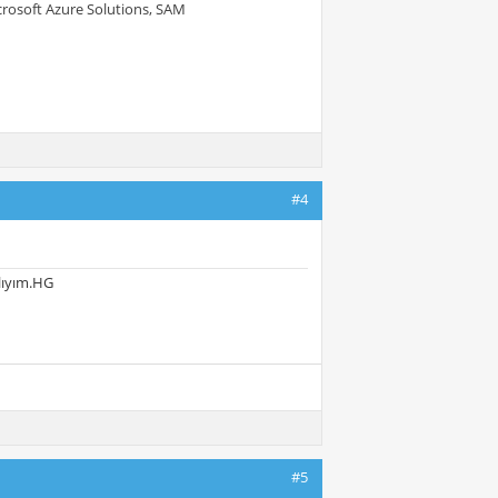
crosoft Azure Solutions, SAM
#4
lıyım.HG
#5