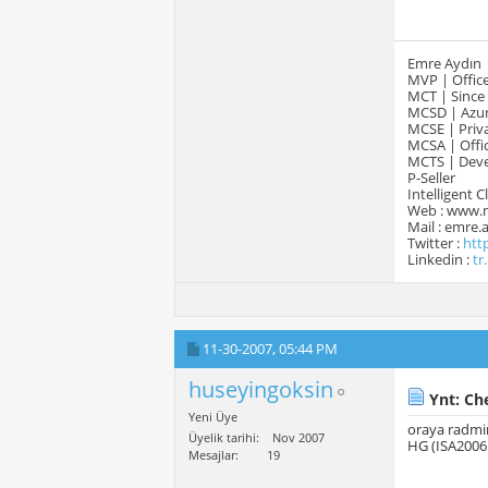
Emre Aydın
MVP | Office
MCT | Since
MCSD | Azur
MCSE | Priva
MCSA | Offic
MCTS | Devel
P-Seller
Intelligent 
Web : www.
Mail : emre
Twitter :
htt
Linkedin :
tr
11-30-2007,
05:44 PM
huseyingoksin
Ynt: Ch
Yeni Üye
oraya radmin
Üyelik tarihi
Nov 2007
HG (ISA2006 
Mesajlar
19