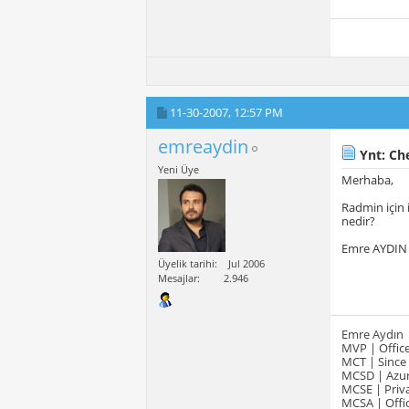
11-30-2007,
12:57 PM
emreaydin
Ynt: Ch
Yeni Üye
Merhaba,
Radmin için 
nedir?
Emre AYDIN
Üyelik tarihi
Jul 2006
Mesajlar
2.946
Emre Aydın
MVP | Office
MCT | Since
MCSD | Azur
MCSE | Priva
MCSA | Offic