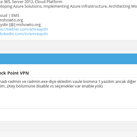
e 365, Server 2012, Cloud Platform
oping Azure Solutions, Implementing Azure Infrastructure, Architecting Mi
Cloud | EMS
mshowto.org
.aydin [@] mshowto.org
ps://twitter.com/emreaydn
.linkedin.com/in/emreaydn
eck Point VPN
adı radmin ve radmin.exe diye ekledim vaule kısmına 1 yazdım ancak diğer k
tim...(Key bölümüne disable vs seçenekler var enable yok)