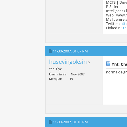
MCTS | Devel
P-Seller
Intelligent 
Web : www.
Mail : emre
Twitter :
htt
Linkedin :
tr
11-30-2007,
01:07 PM
huseyingoksin
Ynt: Ch
Yeni Üye
normalde gr
Üyelik tarihi
Nov 2007
Mesajlar
19
11-30-2007,
01:10 PM