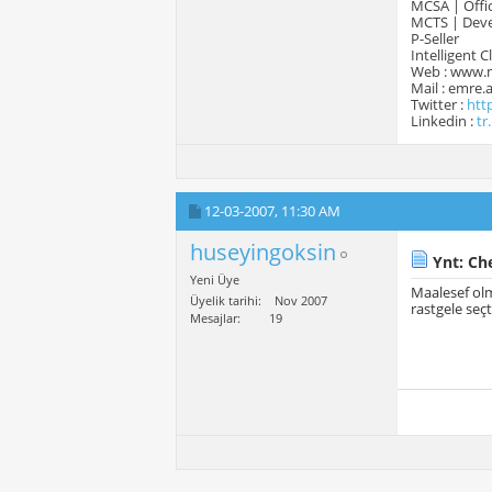
MCSA | Offic
MCTS | Devel
P-Seller
Intelligent 
Web : www.
Mail : emre
Twitter :
htt
Linkedin :
tr
12-03-2007,
11:30 AM
huseyingoksin
Ynt: Ch
Yeni Üye
Maalesef olm
Üyelik tarihi
Nov 2007
rastgele seç
Mesajlar
19