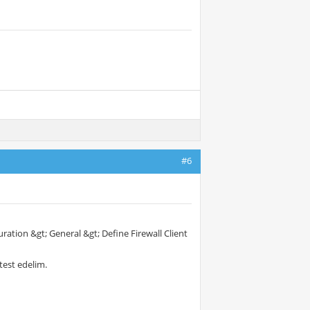
#6
ration &gt; General &gt; Define Firewall Client
test edelim.