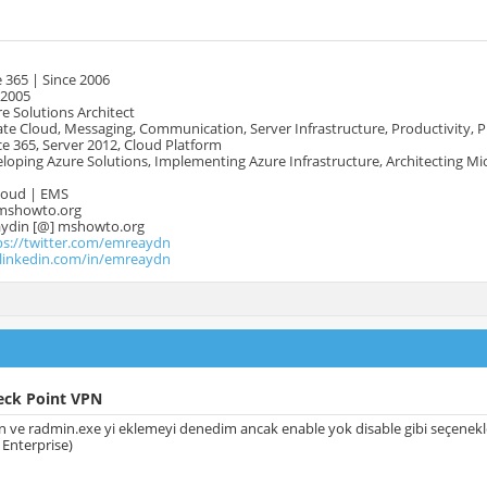
 365 | Since 2006
 2005
e Solutions Architect
te Cloud, Messaging, Communication, Server Infrastructure, Productivity, 
e 365, Server 2012, Cloud Platform
oping Azure Solutions, Implementing Azure Infrastructure, Architecting Mi
Cloud | EMS
mshowto.org
.aydin [@] mshowto.org
ps://twitter.com/emreaydn
.linkedin.com/in/emreaydn
eck Point VPN
 ve radmin.exe yi eklemeyi denedim ancak enable yok disable gibi seçenekle
Enterprise)