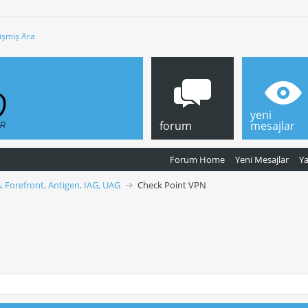
işmiş Ara
yeni
forum
mesajlar
Forum Home
Yeni Mesajlar
Y
, Forefront, Antigen, IAG, UAG
Check Point VPN