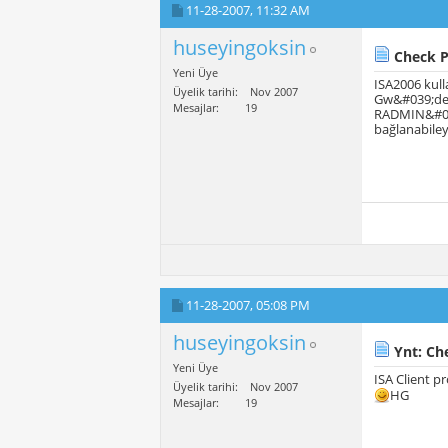
11-28-2007,
11:32 AM
huseyingoksin
Check P
Yeni Üye
ISA2006 kull
Üyelik tarihi
Nov 2007
Gw&#039;de I
Mesajlar
19
RADMIN&#039;
bağlanabiley
11-28-2007,
05:08 PM
huseyingoksin
Ynt: Ch
Yeni Üye
ISA Client p
Üyelik tarihi
Nov 2007
HG
Mesajlar
19