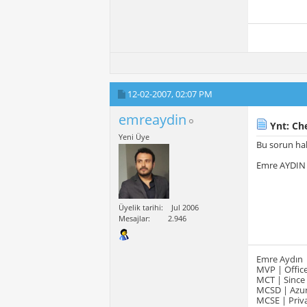
12-02-2007,
02:07 PM
emreaydin
Ynt: Ch
Yeni Üye
Bu sorun hal
Emre AYDIN
Üyelik tarihi
Jul 2006
Mesajlar
2.946
Emre Aydın
MVP | Office
MCT | Since
MCSD | Azur
MCSE | Priva