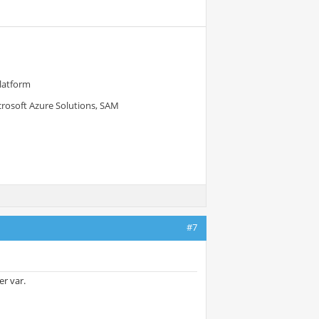
Platform
crosoft Azure Solutions, SAM
#7
r var.