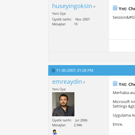
huseyingoksin
Ynt: Ch
Yeni Üye
Session&#039
Üyelik tarihi
Nov 2007
Mesajlar
19
11-30-2007,
01:26 PM
emreaydin
Ynt: Ch
Yeni Üye
Merhaba asag
Microsoft In
Settings &gt
Uygulama Adi
Üyelik tarihi
Jul 2006
Emre.
Mesajlar
2.946