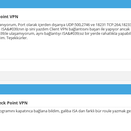
oint VPN
anıyorum, Port olarak içerden dışarıya UDP:500,2746 ve 18231 TCP:264,18233 
SA&#039;nın ip sini yazdım Client VPN bağlantısını başarı ile yapıyor ancak
le ulaşamıyorum, aynı bağlantıyı ISA&#039;sız bir yerde rahatlıkla yapabil
im. Teşekkürler.
eck Point VPN
rogramını kapatınca bağlana bildim, galiba ISA dan farklı bür roule yazmak g