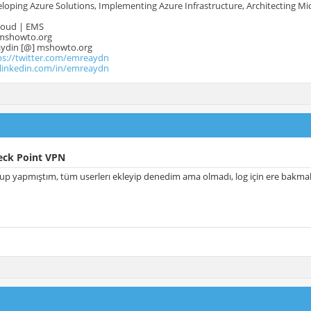
oping Azure Solutions, Implementing Azure Infrastructure, Architecting Mi
Cloud | EMS
mshowto.org
.aydin [@] mshowto.org
ps://twitter.com/emreaydn
.linkedin.com/in/emreaydn
eck Point VPN
up yapmıştım, tüm userlerı ekleyip denedim ama olmadı, log için ere bakma