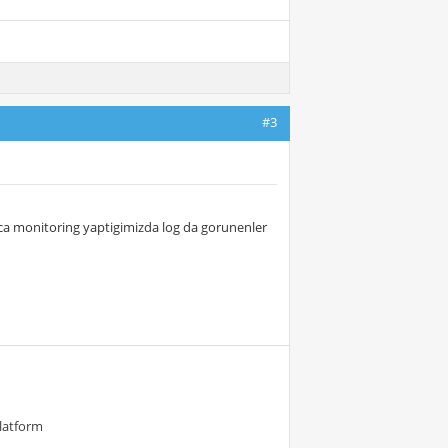
#3
rica monitoring yaptigimizda log da gorunenler
Platform