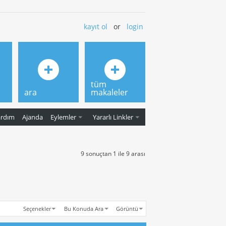
kayıt ol
or
login
tüm
ara
makaleler
ardım
Ajanda
Eylemler
Yararlı Linkler
9 sonuçtan 1 ile 9 arası
Seçenekler
Bu Konuda Ara
Görüntü