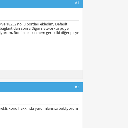
#1
ve 18232 no lu portları ekledim, Default
 bağlantıdan sonra Diğer networkte pc ye
iyorum, Roule ne eklemem gerekliki diğer pc ye
#2
erekli, konu hakkında yardımlarınızı bekliyorum