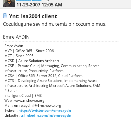
11-23-2007
12:05 AM
Ynt: isa2004 client
Cozuldugune sevindim, temiz bir cozum olmus.
Emre AYDIN
Emre Aydın
MVP | Office 365 | Since 2006
MCT | Since 2005
MCSD | Azure Solutions Architect
MCSE | Private Cloud, Messaging, Communication, Server
Infrastructure, Productivity, Platform
MCSA | Office 365, Server 2012, Cloud Platform
MCTS | Developing Azure Solutions, Implementing Azure
Infrastructure, Architecting Microsoft Azure Solutions, SAM
P-Seller
Intelligent Cloud | EMS
Web : www.mshowto.org
Mail : emre.aydin [@] mshowto.org
Twitter :
https://twitter.com/emreaydn
Linkedin :
tr.linkedin.com/in/emreaydn