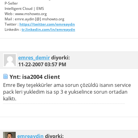
P-Seller
Intelligent Cloud | EMS
Web : www.mshowto.org
Mail : emre.aydin [@] mshowto.org
Twitter :
https://twitter.com/emreaydn
Linkedin :
tr.linkedin.com/in/emreaydn
emres_demir
diyorki:
11-22-2007
03:57 PM
Ynt: isa2004 client
Emre Bey teşekkürler ama sorun çözüldü isanın service
pack leri yukledim isa sp 3 e yukselince sorun ortadan
kalktı.
emreaydin
diyorki: