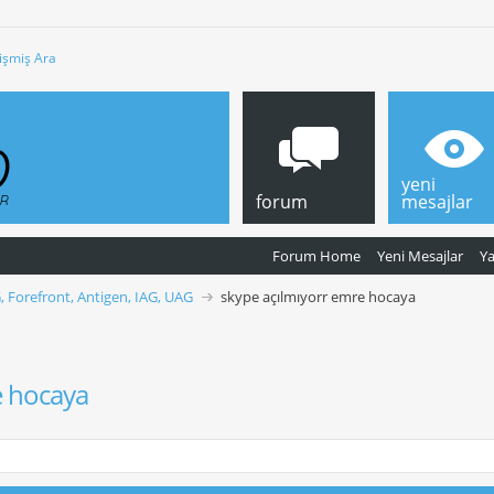
işmiş Ara
yeni
forum
mesajlar
Forum Home
Yeni Mesajlar
Y
, Forefront, Antigen, IAG, UAG
skype açılmıyorr emre hocaya
e hocaya