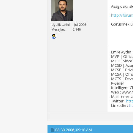
Asagidaki isl
http://foru
Gorusmek u
Üyelik tarihi
Jul 2006
Mesajlar
2.946
Emre Aydın
MVP | Office
MCT | Since
MCSD | Azur
MCSE | Priva
MCSA | Offic
MCTS | Devel
P-Seller
Intelligent 
Web : www.
Mail : emre
Twitter :
htt
Linkedin :
tr
08-30-2006,
09:10 AM