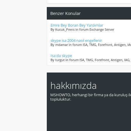
Benzer Konular
Emre Bey Boran Bey Yardımlar
By Kucuk_Prens in forum Exchange Server
skype isa 2004 nasıl engellenir
By mdamar in forum ISA, TMG, Forefront, Antigen, I
Isa da skype
By turgut in forum ISA, TMG, Forefront, Antigen, IAG
hakkımızda
MSHOWTO, herhangi bir firma ya da kuruluş ile
topluluktur.