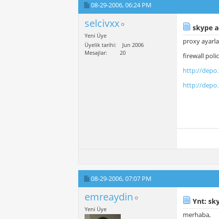
08-29-2006,
06:24 PM
selcivxx
skype a
Yeni Üye
proxy ayarla
Üyelik tarihi
Jun 2006
Mesajlar
20
firewall poli
http://depo.
http://depo.
08-29-2006,
07:07 PM
emreaydin
Ynt: sk
Yeni Üye
merhaba,