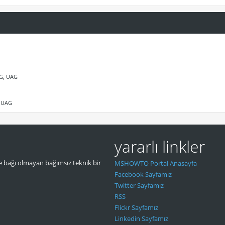
AG, UAG
, UAG
yararlı linkler
 bağı olmayan bağımsız teknik bir
MSHOWTO Portal Anasayfa
Facebook Sayfamız
Twitter Sayfamız
RSS
Flickr Sayfamız
Linkedin Sayfamız