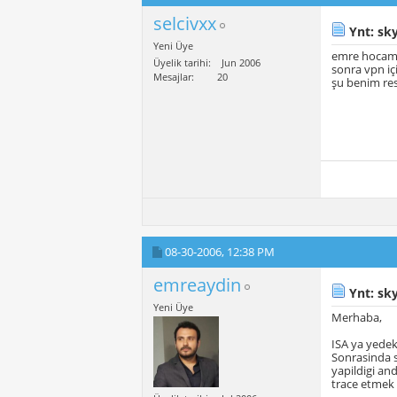
selcivxx
Ynt: sk
Yeni Üye
emre hocam b
Üyelik tarihi
Jun 2006
sonra vpn iç
Mesajlar
20
şu benim res
08-30-2006,
12:38 PM
emreaydin
Ynt: sk
Yeni Üye
Merhaba,
ISA ya yedek
Sonrasinda s
yapildigi an
trace etmek 