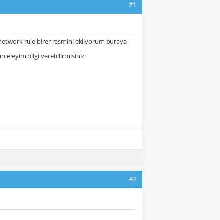
#1
 network rule birer resmini ekliyorum buraya
nceleyim bilgi verebilirmisiniz
#2