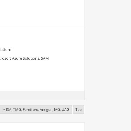
Platform
crosoft Azure Solutions, SAM
ISA, TMG, Forefront, Antigen, IAG, UAG
Top