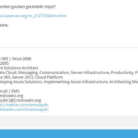
emleri gozden gecirebilir miyiz?
ms.isaserver.org/m_21277200/tm.htm
zere,
 365 | Since 2006
 2005
e Solutions Architect
te Cloud, Messaging, Communication, Server Infrastructure, Productivity, 
e 365, Server 2012, Cloud Platform
oping Azure Solutions, Implementing Azure Infrastructure, Architecting Mi
Cloud | EMS
mshowto.org
.aydin [@] mshowto.org
ps://twitter.com/emreaydn
.linkedin.com/in/emreaydn