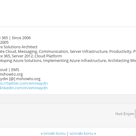
 365 | Since 2006
 2005
e Solutions Architect
te Cloud, Messaging, Communication, Server Infrastructure, Productivity, 
e 365, Server 2012, Cloud Platform
oping Azure Solutions, Implementing Azure Infrastructure, Architecting Mi
Cloud | EMS
mshowto.org
.aydin [@] mshowto.org
ps://twitter.com/emreaydn
.linkedin.com/in/emreaydn
Hızlı Erişim
«
önceki konu
|
sonraki konu
»