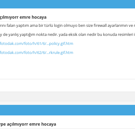
çılmıyorr emre hocaya
rını falan yaptım ama bir türlü login olmuyo ben size firewall ayarlarımın ve
cy de yanlış yaptığım nokta nedir. yada eksik olan nedir bu konuda resimleri i
fotodak.com/foto/h/61/6/...policy.gif.htm
fotodak.com/foto/h/62/6/...rkrule.gif.htm
ype açılmıyorr emre hocaya