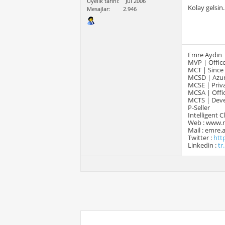
Üyelik tarihi
Jul 2006
Kolay gelsin.
Mesajlar
2.946
Emre Aydın
MVP | Office
MCT | Since
MCSD | Azur
MCSE | Priva
MCSA | Offic
MCTS | Devel
P-Seller
Intelligent 
Web : www.
Mail : emre
Twitter :
htt
Linkedin :
tr