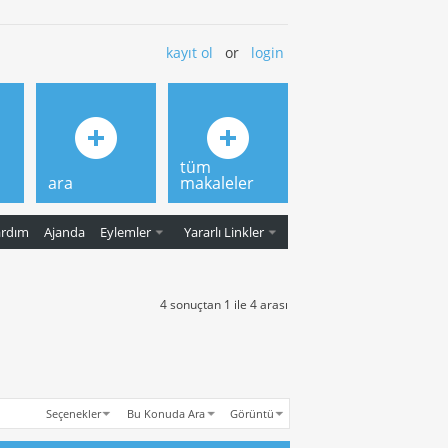
kayıt ol
or
login
tüm
ara
makaleler
ardım
Ajanda
Eylemler
Yararlı Linkler
4 sonuçtan 1 ile 4 arası
Seçenekler
Bu Konuda Ara
Görüntü