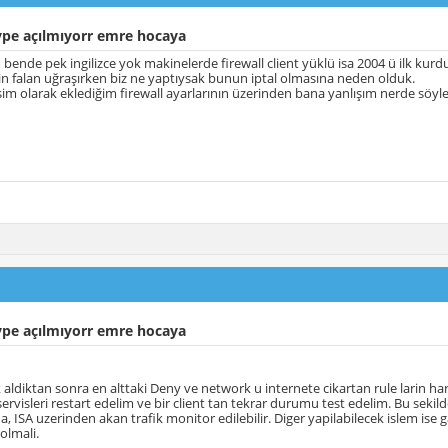
ype açılmıyorr emre hocaya
ende pek ingilizce yok makinelerde firewall client yüklü isa 2004 ü ilk kur
in falan uğraşırken biz ne yaptıysak bunun iptal olmasına neden olduk.
im olarak eklediğim firewall ayarlarının üzerinden bana yanlışım nerde söyle
ype açılmıyorr emre hocaya
 aldiktan sonra en alttaki Deny ve network u internete cikartan rule larin hari
ervisleri restart edelim ve bir client tan tekrar durumu test edelim. Bu sekild
da, ISA uzerinden akan trafik monitor edilebilir. Diger yapilabilecek islem is
olmali.