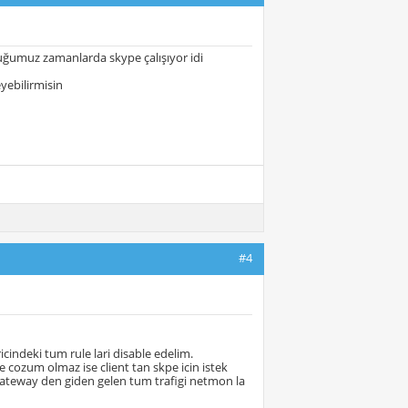
duğumuz zamanlarda skype çalışıyor idi
yebilirmisin
#4
cindeki tum rule lari disable edelim.
e cozum olmaz ise client tan skpe icin istek
e gateway den giden gelen tum trafigi netmon la