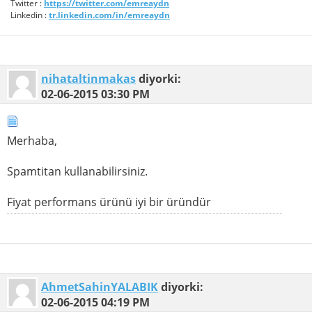
Twitter :
https://twitter.com/emreaydn
Linkedin :
tr.linkedin.com/in/emreaydn
nihataltinmakas
diyorki:
02-06-2015
03:30 PM
Merhaba,
Spamtitan kullanabilirsiniz.
Fiyat performans ürünü iyi bir üründür
AhmetSahinYALABIK
diyorki:
02-06-2015
04:19 PM