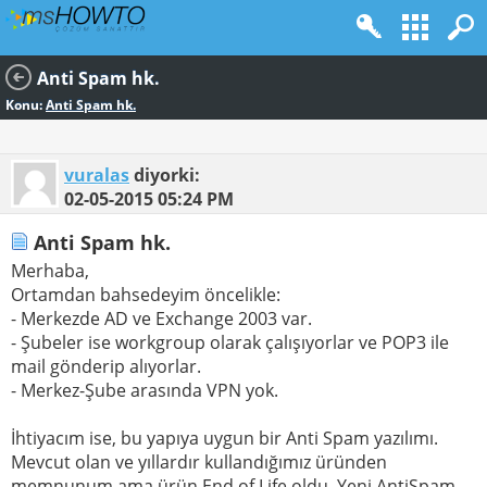
Anti Spam hk.
Konu:
Anti Spam hk.
vuralas
diyorki:
02-05-2015
05:24 PM
Anti Spam hk.
Merhaba,
Ortamdan bahsedeyim öncelikle:
- Merkezde AD ve Exchange 2003 var.
- Şubeler ise workgroup olarak çalışıyorlar ve POP3 ile
mail gönderip alıyorlar.
- Merkez-Şube arasında VPN yok.
İhtiyacım ise, bu yapıya uygun bir Anti Spam yazılımı.
Mevcut olan ve yıllardır kullandığımız üründen
memnunum ama ürün End of Life oldu. Yeni AntiSpam