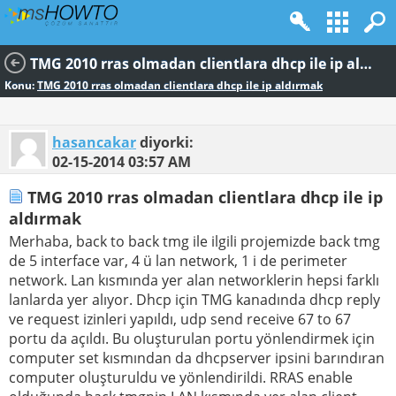
TMG 2010 rras olmadan clientlara dhcp ile ip aldırmak
Konu:
TMG 2010 rras olmadan clientlara dhcp ile ip aldırmak
hasancakar
diyorki:
02-15-2014
03:57 AM
TMG 2010 rras olmadan clientlara dhcp ile ip
aldırmak
Merhaba, back to back tmg ile ilgili projemizde back tmg
de 5 interface var, 4 ü lan network, 1 i de perimeter
network. Lan kısmında yer alan networklerin hepsi farklı
lanlarda yer alıyor. Dhcp için TMG kanadında dhcp reply
ve request izinleri yapıldı, udp send receive 67 to 67
portu da açıldı. Bu oluşturulan portu yönlendirmek için
computer set kısmından da dhcpserver ipsini barındıran
computer oluşturuldu ve yönlendirildi. RRAS enable