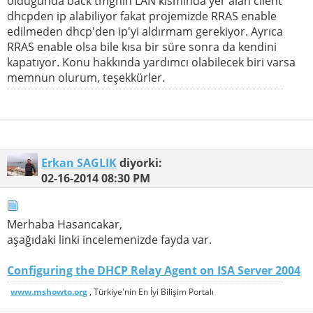
olduğunda back tmgnin LAN kısmında yer alan client
dhcpden ip alabiliyor fakat projemizde RRAS enable
edilmeden dhcp'den ip'yi aldırmam gerekiyor. Ayrıca
RRAS enable olsa bile kısa bir süre sonra da kendini
kapatıyor. Konu hakkında yardımcı olabilecek biri varsa
memnun olurum, teşekkürler.
Erkan SAGLIK
diyorki:
02-16-2014
08:30 PM
Merhaba Hasancakar,
aşağıdaki linki incelemenizde fayda var.
Configuring the DHCP Relay Agent on ISA Server 2004
www.mshowto.org
, Türkiye'nin En İyi Bilişim Portalı