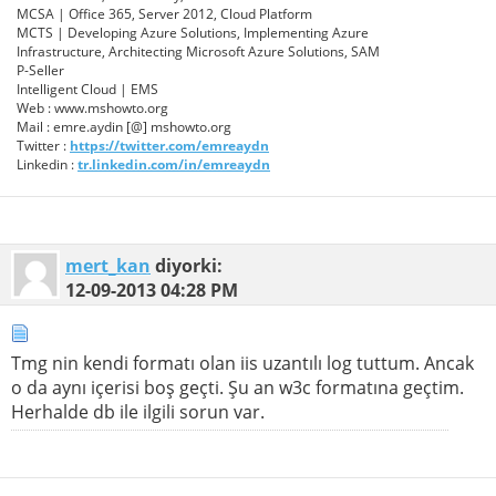
MCSA | Office 365, Server 2012, Cloud Platform
MCTS | Developing Azure Solutions, Implementing Azure
Infrastructure, Architecting Microsoft Azure Solutions, SAM
P-Seller
Intelligent Cloud | EMS
Web : www.mshowto.org
Mail : emre.aydin [@] mshowto.org
Twitter :
https://twitter.com/emreaydn
Linkedin :
tr.linkedin.com/in/emreaydn
mert_kan
diyorki:
12-09-2013
04:28 PM
Tmg nin kendi formatı olan iis uzantılı log tuttum. Ancak
o da aynı içerisi boş geçti. Şu an w3c formatına geçtim.
Herhalde db ile ilgili sorun var.