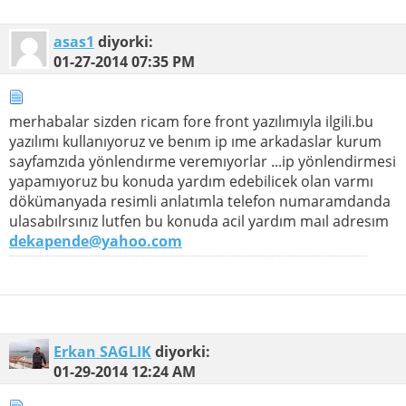
asas1
diyorki:
01-27-2014
07:35 PM
merhabalar sizden ricam fore front yazılımıyla ilgili.bu
yazılımı kullanıyoruz ve benım ip ıme arkadaslar kurum
sayfamzıda yönlendırme veremıyorlar ...ip yönlendirmesi
yapamıyoruz bu konuda yardım edebilicek olan varmı
dökümanyada resimli anlatımla telefon numaramdanda
ulasabılrsınız lutfen bu konuda acil yardım maıl adresım
dekapende@yahoo.com
Erkan SAGLIK
diyorki:
01-29-2014
12:24 AM