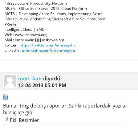
Infrastructure, Productivity, Platform
MCSA | Office 365, Server 2012, Cloud Platform
MCTS | Developing Azure Solutions, Implementing Azure
Infrastructure, Architecting Microsoft Azure Solutions, SAM
P-Seller
Intelligent Cloud | EMS
Web : www.mshowto.org
Mail : emre.aydin [@] mshowto.org
Twitter :
https://twitter.com/emreaydn
Linkedin :
tr.linkedin.com/in/emreaydn
mert_kan
diyorki:
12-04-2013
05:01 PM
Bunlar tmg de boş raporlar. Sanki raporlardaki yazılar
bile iç içe gibi.
Ekli Resimler