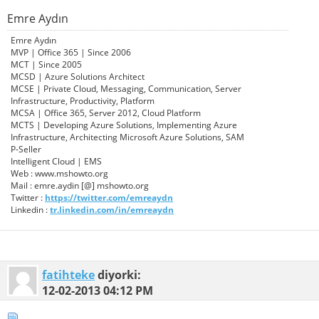
Emre Aydın
Emre Aydın
MVP | Office 365 | Since 2006
MCT | Since 2005
MCSD | Azure Solutions Architect
MCSE | Private Cloud, Messaging, Communication, Server
Infrastructure, Productivity, Platform
MCSA | Office 365, Server 2012, Cloud Platform
MCTS | Developing Azure Solutions, Implementing Azure
Infrastructure, Architecting Microsoft Azure Solutions, SAM
P-Seller
Intelligent Cloud | EMS
Web : www.mshowto.org
Mail : emre.aydin [@] mshowto.org
Twitter :
https://twitter.com/emreaydn
Linkedin :
tr.linkedin.com/in/emreaydn
fatihteke
diyorki:
12-02-2013
04:12 PM