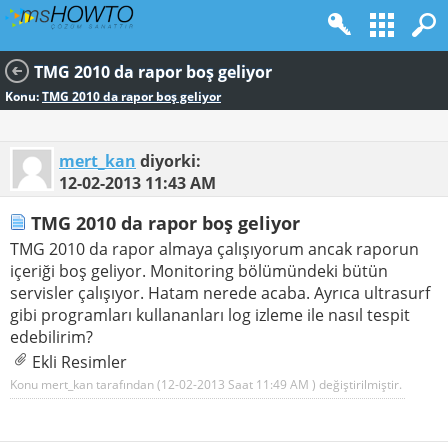
TMG 2010 da rapor boş geliyor
Konu:
TMG 2010 da rapor boş geliyor
mert_kan
diyorki:
12-02-2013
11:43 AM
TMG 2010 da rapor boş geliyor
TMG 2010 da rapor almaya çalışıyorum ancak raporun
içeriği boş geliyor. Monitoring bölümündeki bütün
servisler çalışıyor. Hatam nerede acaba. Ayrıca ultrasurf
gibi programları kullananları log izleme ile nasıl tespit
edebilirim?
Ekli Resimler
Konu mert_kan tarafından (12-02-2013 Saat
11:49 AM
) değiştirilmiştir.