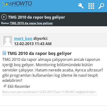
TMG 2010 da rapor boş geliyor
Konu:
TMG 2010 da rapor boş geliyor
mert_kan
diyorki:
12-02-2013
11:43 AM
TMG 2010 da rapor boş geliyor
TMG 2010 da rapor almaya çalışıyorum ancak raporun
içeriği boş geliyor. Monitoring bölümündeki bütün
servisler çalışıyor. Hatam nerede acaba. Ayrıca ultrasurf
gibi programları kullananları log izleme ile nasıl tespit
edebilirim?
Ekli Resimler
Konu mert_kan tarafından (12-02-2013 Saat
11:49 AM
) değiştirilmiştir.