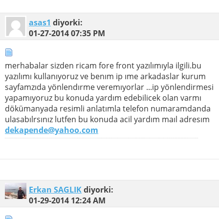
asas1
diyorki:
01-27-2014
07:35 PM
merhabalar sizden ricam fore front yazılımıyla ilgili.bu
yazılımı kullanıyoruz ve benım ip ıme arkadaslar kurum
sayfamzıda yönlendırme veremıyorlar ...ip yönlendirmesi
yapamıyoruz bu konuda yardım edebilicek olan varmı
dökümanyada resimli anlatımla telefon numaramdanda
ulasabılrsınız lutfen bu konuda acil yardım maıl adresım
dekapende@yahoo.com
Erkan SAGLIK
diyorki:
01-29-2014
12:24 AM