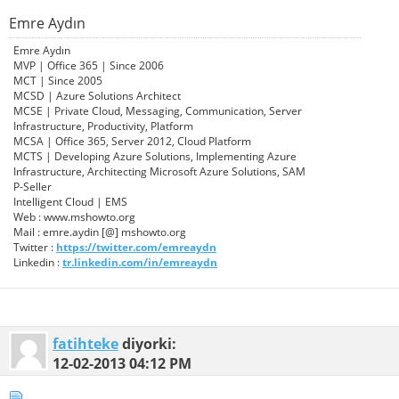
Emre Aydın
Emre Aydın
MVP | Office 365 | Since 2006
MCT | Since 2005
MCSD | Azure Solutions Architect
MCSE | Private Cloud, Messaging, Communication, Server
Infrastructure, Productivity, Platform
MCSA | Office 365, Server 2012, Cloud Platform
MCTS | Developing Azure Solutions, Implementing Azure
Infrastructure, Architecting Microsoft Azure Solutions, SAM
P-Seller
Intelligent Cloud | EMS
Web : www.mshowto.org
Mail : emre.aydin [@] mshowto.org
Twitter :
https://twitter.com/emreaydn
Linkedin :
tr.linkedin.com/in/emreaydn
fatihteke
diyorki:
12-02-2013
04:12 PM