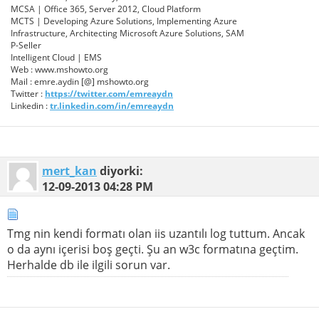
MCSA | Office 365, Server 2012, Cloud Platform
MCTS | Developing Azure Solutions, Implementing Azure
Infrastructure, Architecting Microsoft Azure Solutions, SAM
P-Seller
Intelligent Cloud | EMS
Web : www.mshowto.org
Mail : emre.aydin [@] mshowto.org
Twitter :
https://twitter.com/emreaydn
Linkedin :
tr.linkedin.com/in/emreaydn
mert_kan
diyorki:
12-09-2013
04:28 PM
Tmg nin kendi formatı olan iis uzantılı log tuttum. Ancak
o da aynı içerisi boş geçti. Şu an w3c formatına geçtim.
Herhalde db ile ilgili sorun var.