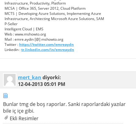
Infrastructure, Productivity, Platform
MCSA | Office 365, Server 2012, Cloud Platform
MCTS | Developing Azure Solutions, Implementing Azure
Infrastructure, Architecting Microsoft Azure Solutions, SAM
P-Seller
Intelligent Cloud | EMS
Web : www.mshowto.org
Mail : emre.aydin [@] mshowto.org
Twitter :
https://twitter.com/emreaydn
Linkedin :
tr.linkedin.com/in/emreaydn
mert_kan
diyorki:
12-04-2013
05:01 PM
Bunlar tmg de boş raporlar. Sanki raporlardaki yazılar
bile iç içe gibi.
Ekli Resimler