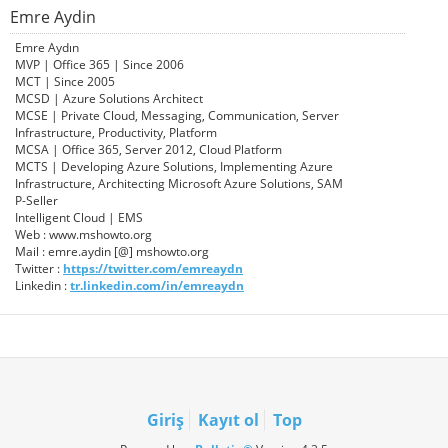
Emre Aydin
Emre Aydın
MVP | Office 365 | Since 2006
MCT | Since 2005
MCSD | Azure Solutions Architect
MCSE | Private Cloud, Messaging, Communication, Server
Infrastructure, Productivity, Platform
MCSA | Office 365, Server 2012, Cloud Platform
MCTS | Developing Azure Solutions, Implementing Azure
Infrastructure, Architecting Microsoft Azure Solutions, SAM
P-Seller
Intelligent Cloud | EMS
Web : www.mshowto.org
Mail : emre.aydin [@] mshowto.org
Twitter :
https://twitter.com/emreaydn
Linkedin :
tr.linkedin.com/in/emreaydn
Giriş
Kayıt ol
Top