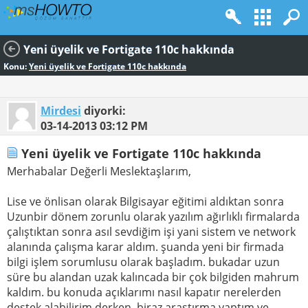
Yeni üyelik ve Fortigate 110c hakkında
Konu:
Yeni üyelik ve Fortigate 110c hakkında
Mirdesi
diyorki:
03-14-2013
03:12 PM
Yeni üyelik ve Fortigate 110c hakkında
Merhabalar Değerli Meslektaşlarım,
Lise ve önlisan olarak Bilgisayar eğitimi aldıktan sonra
Uzunbir dönem zorunlu olarak yazılım ağırlıklı firmalarda
çalıştıktan sonra asıl sevdiğim işi yani sistem ve network
alanında çalışma karar aldım. şuanda yeni bir firmada
bilgi işlem sorumlusu olarak başladım. bukadar uzun
süre bu alandan uzak kalıncada bir çok bilgiden mahrum
kaldım. bu konuda açıklarımı nasıl kapatır nerelerden
destek alabilirim derken, biraz araştırma yaptım ve