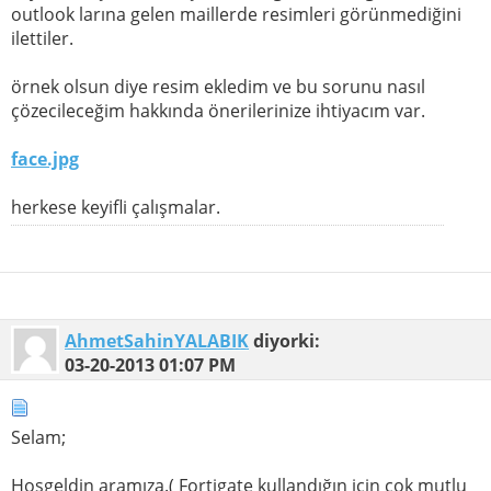
outlook larına gelen maillerde resimleri görünmediğini
ilettiler.
örnek olsun diye resim ekledim ve bu sorunu nasıl
çözecileceğim hakkında önerilerinize ihtiyacım var.
face.jpg
herkese keyifli çalışmalar.
AhmetSahinYALABIK
diyorki:
03-20-2013
01:07 PM
Selam;
Hoşgeldin aramıza.( Fortigate kullandığın için çok mutlu