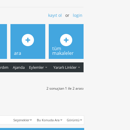
kayıt ol
or
login
tüm
ara
makaleler
ardım
Ajanda
Eylemler
Yararlı Linkler
2 sonuçtan 1 ile 2 arası
Seçenekler
Bu Konuda Ara
Görüntü