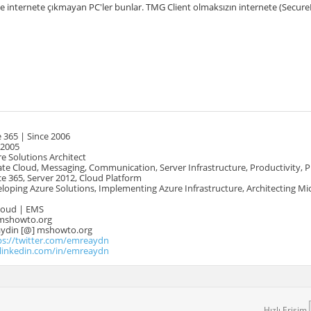
le internete çıkmayan PC'ler bunlar. TMG Client olmaksızın internete (SecureN
 365 | Since 2006
 2005
e Solutions Architect
te Cloud, Messaging, Communication, Server Infrastructure, Productivity, 
e 365, Server 2012, Cloud Platform
oping Azure Solutions, Implementing Azure Infrastructure, Architecting Mi
Cloud | EMS
mshowto.org
.aydin [@] mshowto.org
ps://twitter.com/emreaydn
.linkedin.com/in/emreaydn
Hızlı Erişim