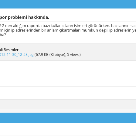
or problemi hakkında.
 den aldığım raporda bazı kullanıcıların isimleri görünürken, bazılarının s
 için ip adreslerinden bir anlam çıkartmaları mümkün değil. ip adreslerin yer
aba?
li Resimler
012-11-30_12-58.jpg
(67.9 KB (Kilobyte), 5 views)