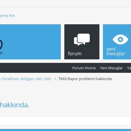
işmiş Ara
yeni
forum
mesajlar
Forum Home
Yeni Mesajlar
Y
, Forefront, Antigen, IAG, UAG
TMG Rapor problemi hakkında.
hakkında.