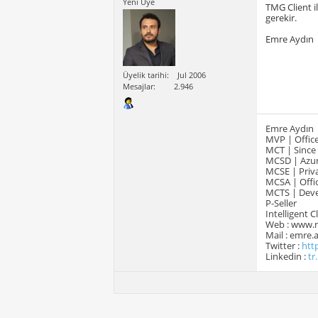
Yeni Üye
TMG Client i
gerekir.
Emre Aydın
Üyelik tarihi
Jul 2006
Mesajlar
2.946
Emre Aydın
MVP | Office
MCT | Since
MCSD | Azur
MCSE | Priva
MCSA | Offic
MCTS | Devel
P-Seller
Intelligent 
Web : www.
Mail : emre
Twitter :
htt
Linkedin :
tr