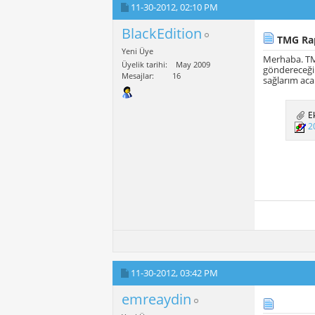
11-30-2012,
02:10 PM
BlackEdition
TMG Rap
Yeni Üye
Merhaba. TMG
Üyelik tarihi
May 2009
göndereceğim
Mesajlar
16
sağlarım ac
Ek
2
11-30-2012,
03:42 PM
emreaydin