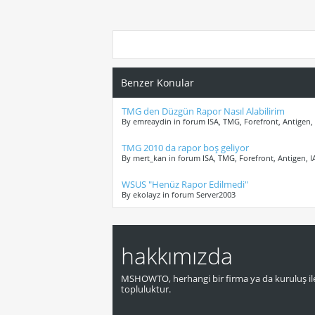
Benzer Konular
TMG den Düzgün Rapor Nasıl Alabilirim
By emreaydin in forum ISA, TMG, Forefront, Antigen,
TMG 2010 da rapor boş geliyor
By mert_kan in forum ISA, TMG, Forefront, Antigen, 
WSUS "Henüz Rapor Edilmedi"
By ekolayz in forum Server2003
hakkımızda
MSHOWTO, herhangi bir firma ya da kuruluş ile
topluluktur.