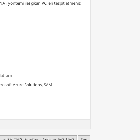
AT yontemi ile) çıkan PC'leri tespit etmeniz
Platform
crosoft Azure Solutions, SAM
ISA, TMG, Forefront, Antigen, IAG, UAG
Top