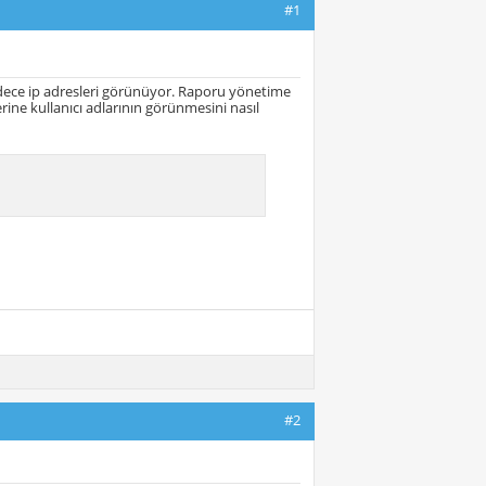
#1
adece ip adresleri görünüyor. Raporu yönetime
ine kullanıcı adlarının görünmesini nasıl
#2