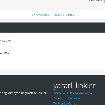
«
önceki konu
|
sonraki konu
»
 IAG, UAG
IAG, UAG
yararlı linkler
 bağı olmayan bağımsız teknik bir
MSHOWTO Portal Anasayfa
Facebook Sayfamız
Twitter Sayfamız