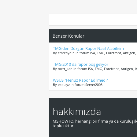
Benzer Konular
TMG den Düzgün Rapor Nasıl Alabilirim
By emreaydin in forum ISA, TMG, Forefront, Antigen,
TMG 2010 da rapor boş geliyor
By mert_kan in forum ISA, TMG, Forefront, Antigen, 
WSUS "Henüz Rapor Edilmedi"
By ekolayz in forum Server2003
hakkımızda
MSHOWTO, herhangi bir firma ya da kuruluş ile
topluluktur.