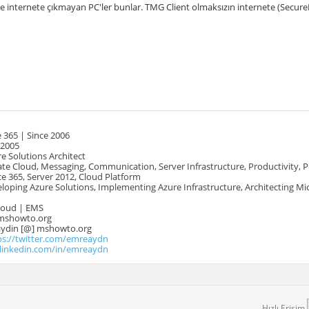
le internete çıkmayan PC'ler bunlar. TMG Client olmaksızın internete (SecureN
 365 | Since 2006
 2005
e Solutions Architect
te Cloud, Messaging, Communication, Server Infrastructure, Productivity, 
e 365, Server 2012, Cloud Platform
oping Azure Solutions, Implementing Azure Infrastructure, Architecting Mi
Cloud | EMS
mshowto.org
.aydin [@] mshowto.org
ps://twitter.com/emreaydn
.linkedin.com/in/emreaydn
Hızlı Erişim