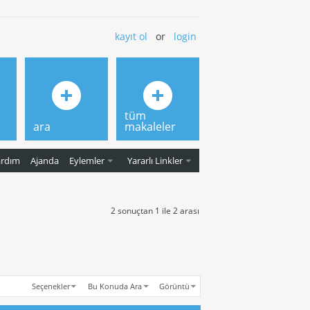
kayıt ol
or
login
tüm
ara
makaleler
ardım
Ajanda
Eylemler
Yararlı Linkler
2 sonuçtan 1 ile 2 arası
Seçenekler
Bu Konuda Ara
Görüntü