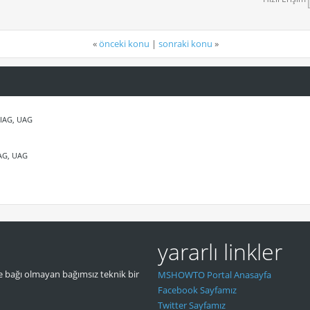
«
önceki konu
|
sonraki konu
»
 IAG, UAG
IAG, UAG
yararlı linkler
 bağı olmayan bağımsız teknik bir
MSHOWTO Portal Anasayfa
Facebook Sayfamız
Twitter Sayfamız