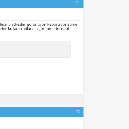
#1
adece ip adresleri görünüyor. Raporu yönetime
ine kullanıcı adlarının görünmesini nasıl
#2