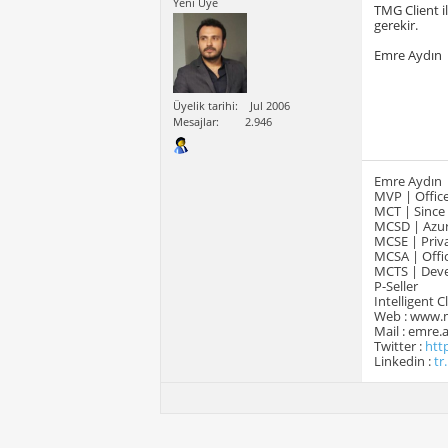
Yeni Üye
TMG Client i
gerekir.
Emre Aydın
Üyelik tarihi
Jul 2006
Mesajlar
2.946
Emre Aydın
MVP | Office
MCT | Since
MCSD | Azur
MCSE | Priva
MCSA | Offic
MCTS | Devel
P-Seller
Intelligent 
Web : www.
Mail : emre
Twitter :
htt
Linkedin :
tr