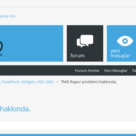
işmiş Ara
yeni
forum
mesajlar
Forum Home
Yeni Mesajlar
Y
, Forefront, Antigen, IAG, UAG
TMG Rapor problemi hakkında.
hakkında.