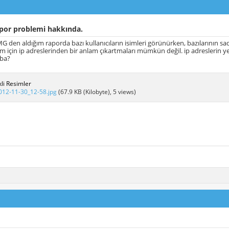
or problemi hakkında.
 den aldığım raporda bazı kullanıcıların isimleri görünürken, bazılarının s
 için ip adreslerinden bir anlam çıkartmaları mümkün değil. ip adreslerin yer
aba?
li Resimler
012-11-30_12-58.jpg
(67.9 KB (Kilobyte), 5 views)