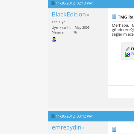
11-30-2012,
02:10 PM
BlackEdition
TMG Rap
Yeni Üye
Merhaba. TMG
Üyelik tarihi
May 2009
göndereceğim
Mesajlar
16
sağlarım ac
Ek
2
11-30-2012,
03:42 PM
emreaydin