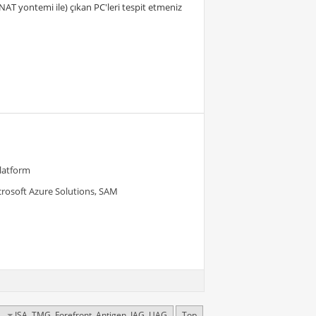
AT yontemi ile) çıkan PC'leri tespit etmeniz
Platform
crosoft Azure Solutions, SAM
ISA, TMG, Forefront, Antigen, IAG, UAG
Top