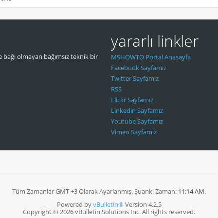
yararlı linkler
 bağı olmayan bağımsız teknik bir
MSHOWTO Portal Anasayfa
Facebook Sayfamız
Twitter Sayfamız
RSS
Flickr Sayfamız
Linkedin Sayfamız
Youtube Sayfamız
Vimeo Sayfamız
Tüm Zamanlar GMT +3 Olarak Ayarlanmış. Şuanki Zaman:
11:14 AM
.
Powered by
vBulletin®
Version 4.2.5
Copyright © 2026 vBulletin Solutions Inc. All rights reserved.