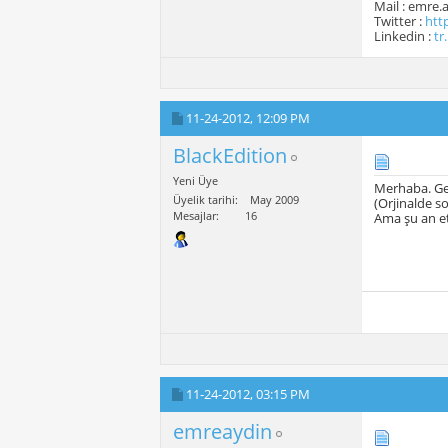
Mail : emre
Twitter :
htt
Linkedin :
tr
11-24-2012,
12:09 PM
BlackEdition
Yeni Üye
Merhaba. Ge
Üyelik tarihi
May 2009
(Orjinalde s
Mesajlar
16
Ama şu an et
11-24-2012,
03:15 PM
emreaydin