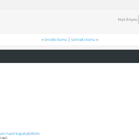
Hızlı Erişim
«
önceki konu
|
sonraki konu
»
nı nasıl kapatabilirim
, UAG