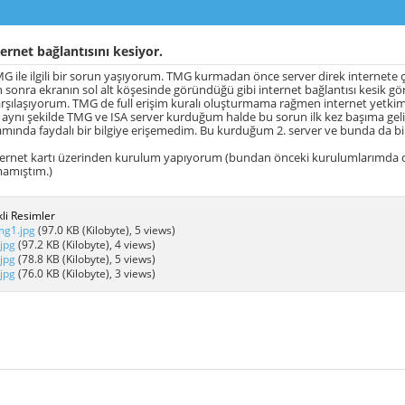
rnet bağlantısını kesiyor.
 ile ilgili bir sorun yaşıyorum. TMG kurmadan önce server direk internete çıka
n sonra ekranın sol alt köşesinde göründüğü gibi internet bağlantısı kesik g
karşılaşıyorum. TMG de full erişim kuralı oluşturmama rağmen internet yetkim 
 aynı şekilde TMG ve ISA server kurduğum halde bu sorun ilk kez başıma geliyor
amında faydalı bir bilgiye erişemedim. Bu kurduğum 2. server ve bunda da bir
hernet kartı üzerinden kurulum yapıyorum (bundan önceki kurulumlarımda d
amıştım.)
li Resimler
mg1.jpg
(97.0 KB (Kilobyte), 5 views)
.jpg
(97.2 KB (Kilobyte), 4 views)
.jpg
(78.8 KB (Kilobyte), 5 views)
.jpg
(76.0 KB (Kilobyte), 3 views)