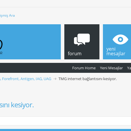
işmiş Ara
yeni
forum
mesajlar
Forum Home
Yeni Mesajlar
Y
, Forefront, Antigen, IAG, UAG
TMG internet bağlantısını kesiyor.
ını kesiyor.