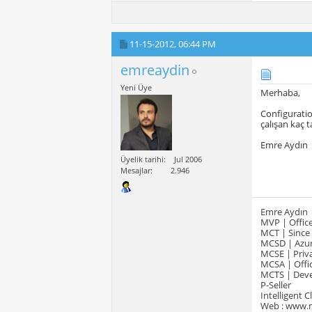
11-15-2012,
06:44 PM
emreaydin
Yeni Üye
Merhaba,
Configuratio
çalışan kaç 
Emre Aydın
Üyelik tarihi
Jul 2006
Mesajlar
2.946
Emre Aydın
MVP | Office
MCT | Since
MCSD | Azur
MCSE | Priva
MCSA | Offic
MCTS | Devel
P-Seller
Intelligent 
Web : www.