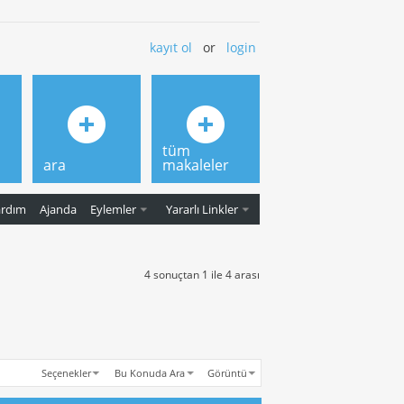
kayıt ol
or
login
tüm
ara
makaleler
ardım
Ajanda
Eylemler
Yararlı Linkler
4 sonuçtan 1 ile 4 arası
Seçenekler
Bu Konuda Ara
Görüntü