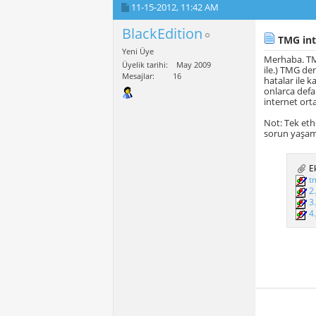
11-15-2012,
11:42 AM
BlackEdition
TMG inte
Yeni Üye
Merhaba. TMG
Üyelik tarihi
May 2009
ile.) TMG de
Mesajlar
16
hatalar ile 
onlarca defa
internet ort
Not: Tek et
sorun yaşam
Ek
t
2
3
4