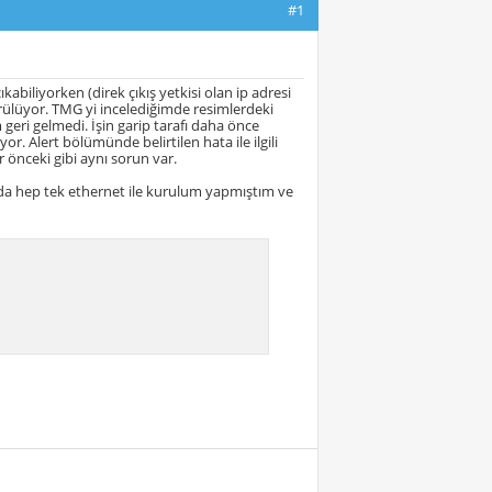
#1
biliyorken (direk çıkış yetkisi olan ip adresi
örülüyor. TMG yi incelediğimde resimlerdeki
geri gelmedi. İşin garip tarafı daha önce
. Alert bölümünde belirtilen hata ile ilgili
 önceki gibi aynı sorun var.
a hep tek ethernet ile kurulum yapmıştım ve