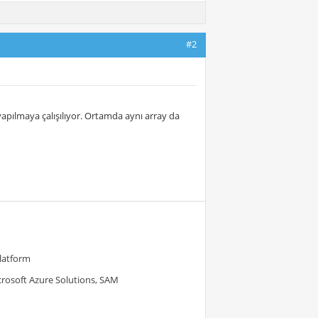
#2
pılmaya çalışılıyor. Ortamda aynı array da
Platform
crosoft Azure Solutions, SAM