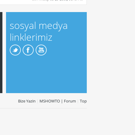
sosyal medya
linklerimiz
Bize Yazin
|
MSHOWTO | Forum
|
Top