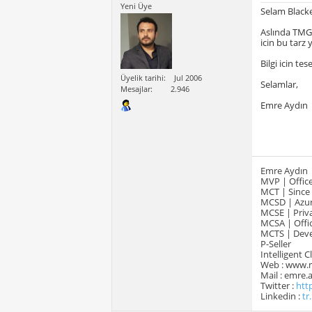
Yeni Üye
Selam Blacke
Aslında TMG 
icin bu tarz 
Bilgi icin te
Üyelik tarihi
Jul 2006
Selamlar,
Mesajlar
2.946
Emre Aydın
Emre Aydın
MVP | Office
MCT | Since
MCSD | Azur
MCSE | Priva
MCSA | Offic
MCTS | Devel
P-Seller
Intelligent 
Web : www.
Mail : emre
Twitter :
htt
Linkedin :
tr