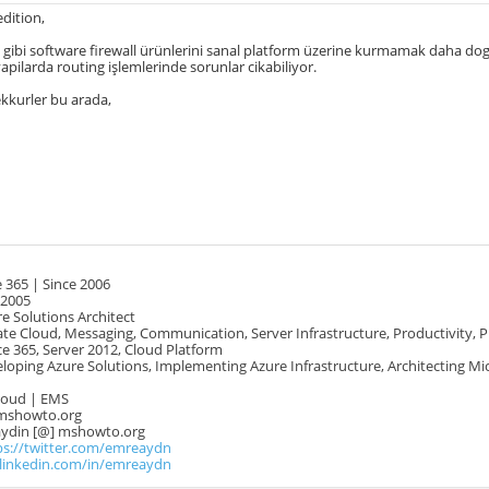
dition,
gibi software firewall ürünlerini sanal platform üzerine kurmamak daha dogru
yapilarda routing işlemlerinde sorunlar cikabiliyor.
sekkurler bu arada,
 365 | Since 2006
 2005
e Solutions Architect
te Cloud, Messaging, Communication, Server Infrastructure, Productivity, 
e 365, Server 2012, Cloud Platform
oping Azure Solutions, Implementing Azure Infrastructure, Architecting Mi
Cloud | EMS
mshowto.org
.aydin [@] mshowto.org
ps://twitter.com/emreaydn
.linkedin.com/in/emreaydn