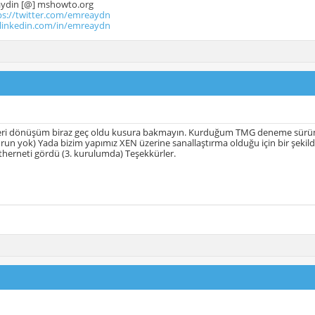
.aydin [@] mshowto.org
ps://twitter.com/emreaydn
.linkedin.com/in/emreaydn
ri dönüşüm biraz geç oldu kusura bakmayın. Kurduğum TMG deneme sürümü 
orun yok) Yada bizim yapımız XEN üzerine sanallaştırma olduğu için bir şeki
herneti gördü (3. kurulumda) Teşekkürler.