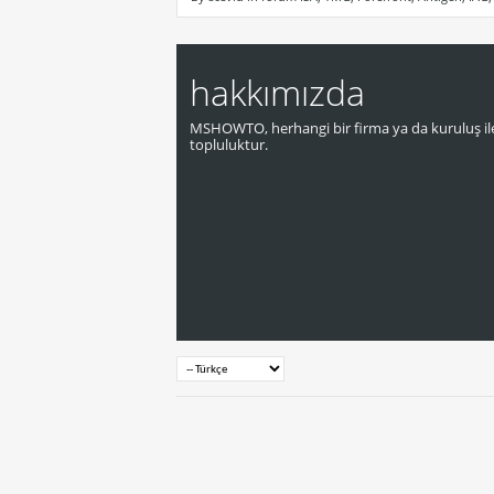
hakkımızda
MSHOWTO, herhangi bir firma ya da kuruluş ile
topluluktur.