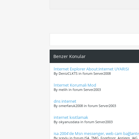
Benzer Konular
İnternet Explorer About:internet UYARISI
By DenizCLKTS in forum Server2008
İnternet Korumalı Mod
By melih in forum Server2003
dns internet
By omerfaruk2008 in forum Server2003
internet kısıtlamak
By okyanusdata in forum Server2003
isa 2004'de Msn messenger, web cam bağlantısı
By scevlu in forum ISA, TMG, Forefront, Antigen, IAG