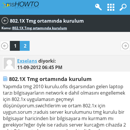
802.1X Tmg ortamında kurulum
Konu:
802.1X Tmg ortamında kurulum
1
2
Exselans
diyorki:
11-09-2012
06:45 PM
802.1X Tmg ortamında kurulum
Yapımda tmg 2010 kurulu.ofis dışarsından gelen laptop
tarzı bilgisayarların network e dahil olmasını engellemek
için 802.1x uygulamasın geçmeyi
düşünüyorum.swichtlerim ve ortam 802.1x için
uygun.sorum ;raduis server kurulumunu tmg kurulu bir
bilgisayar haricinden bir bilgisayara mı kurmam mı
gerekiyor?eğer öyle ise raduis server kurcağım cihazda 2