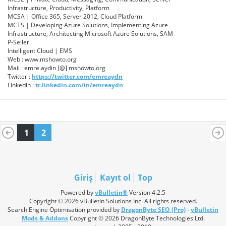
Infrastructure, Productivity, Platform
MCSA | Office 365, Server 2012, Cloud Platform
MCTS | Developing Azure Solutions, Implementing Azure
Infrastructure, Architecting Microsoft Azure Solutions, SAM
P-Seller
Intelligent Cloud | EMS
Web : www.mshowto.org
Mail : emre.aydin [@] mshowto.org
Twitter :
https://twitter.com/emreaydn
Linkedin :
tr.linkedin.com/in/emreaydn
1
2
Giriş
Kayıt ol
Top
Powered by
vBulletin®
Version 4.2.5
Copyright © 2026 vBulletin Solutions Inc. All rights reserved.
Search Engine Optimisation provided by
DragonByte SEO (Pro)
-
vBulletin
Mods & Addons
Copyright © 2026 DragonByte Technologies Ltd.