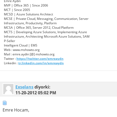
Emre Aydın
MVP | Office 365 | Since 2006
MCT | Since 2005
MCSD | Azure Solutions Architect
MCSE | Private Cloud, Messaging, Communication, Server
Infrastructure, Productivity, Platform
MCSA | Office 365, Server 2012, Cloud Platform
MCTS | Developing Azure Solutions, Implementing Azure
Infrastructure, Architecting Microsoft Azure Solutions, SAM
P-Seller
Intelligent Cloud | EMS
Web : www.mshowto.org
Mail : emre.aydin [@] mshowto.org
Twitter :
https://twitter.com/emreaydn
Linkedin :
tr.linkedin.com/in/emreaydn
Exselans
diyorki:
11-20-2012
05:02 PM
Emre Hocam,