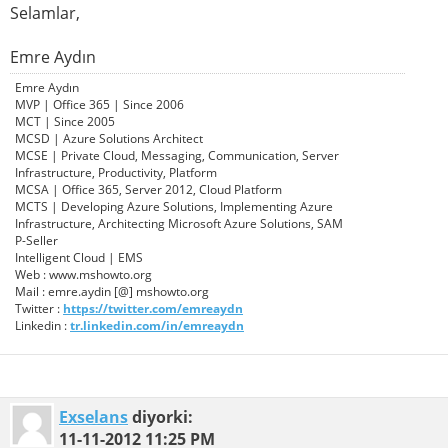
Selamlar,
Emre Aydın
Emre Aydın
MVP | Office 365 | Since 2006
MCT | Since 2005
MCSD | Azure Solutions Architect
MCSE | Private Cloud, Messaging, Communication, Server
Infrastructure, Productivity, Platform
MCSA | Office 365, Server 2012, Cloud Platform
MCTS | Developing Azure Solutions, Implementing Azure
Infrastructure, Architecting Microsoft Azure Solutions, SAM
P-Seller
Intelligent Cloud | EMS
Web : www.mshowto.org
Mail : emre.aydin [@] mshowto.org
Twitter :
https://twitter.com/emreaydn
Linkedin :
tr.linkedin.com/in/emreaydn
Exselans
diyorki:
11-11-2012
11:25 PM