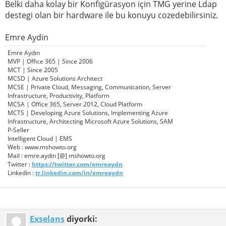
Belki daha kolay bir Konfigürasyon için TMG yerine Ldap
destegi olan bir hardware ile bu konuyu cozedebilirsiniz.
Emre Aydin
Emre Aydın
MVP | Office 365 | Since 2006
MCT | Since 2005
MCSD | Azure Solutions Architect
MCSE | Private Cloud, Messaging, Communication, Server
Infrastructure, Productivity, Platform
MCSA | Office 365, Server 2012, Cloud Platform
MCTS | Developing Azure Solutions, Implementing Azure
Infrastructure, Architecting Microsoft Azure Solutions, SAM
P-Seller
Intelligent Cloud | EMS
Web : www.mshowto.org
Mail : emre.aydin [@] mshowto.org
Twitter :
https://twitter.com/emreaydn
Linkedin :
tr.linkedin.com/in/emreaydn
Exselans
diyorki: