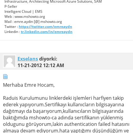
Infrastructure, Architecting Microsoft Azure Solutions, SAM
P-Seller
Intelligent Cloud | EMS
Web : www.mshowto.org
Mail : emre.aydin [@] mshowto.org
Twitter :
https://twitter.com/emreaydn
Linkedin :
tr.linkedin.com/in/emreaydn
Exselans
diyorki:
11-21-2012
12:12 AM
Merhaba Emre Hocam,
Raduis Kurulumunu linklerdeki işlemleri harfiyen takip
ederek yapıyorum.Sertifikayı kullanıcların bilgisayarına
dağıtmayı da başarıyorum,kullanıcıların bilgisayarında
baktığımda mshowto-ca adında sertifikanın yüklenmiş
oldugunu görüyorum,lakin authentication failed hatasını
almaya devam ediyorum.hata yaptığımı düşündüğüm ve