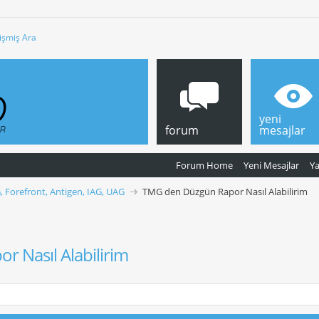
işmiş Ara
yeni
forum
mesajlar
Forum Home
Yeni Mesajlar
Y
, Forefront, Antigen, IAG, UAG
TMG den Düzgün Rapor Nasıl Alabilirim
 Nasıl Alabilirim