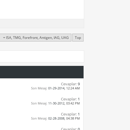
ISA, TMG, Forefront, Antigen, IAG, UAG
Top
Cevaplar:
9
Son Mesaj:
01-29-2014,
12:24 AM
Cevaplar:
1
Son Mesaj:
11-30-2012,
03:42 PM
Cevaplar:
1
Son Mesaj:
02-28-2008,
04:38 PM
Cevaplar:
0