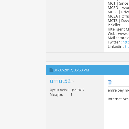
MCT | Since
MCSD | Azur
MCSE | Priva
MCSA | Offic
MCTS | Devel
P-Seller
Intelligent 
Web : www.
Mail : emre
Twitter :
htt
Linkedin :
tr
01-07-2017,
05:50 PM
umut52
Üyelik tarihi
Jan 2017
emre bey m
Mesajlar
1
Internet Acc