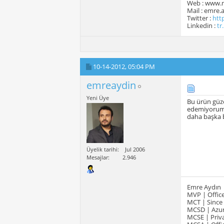
Web : www.
Mail : emre
Twitter :
htt
Linkedin :
tr
10-14-2012,
05:04 PM
emreaydin
Yeni Üye
Bu ürün güze
edemiyorum. 
daha başka b
Üyelik tarihi
Jul 2006
Mesajlar
2.946
Emre Aydın
MVP | Office
MCT | Since
MCSD | Azur
MCSE | Priva