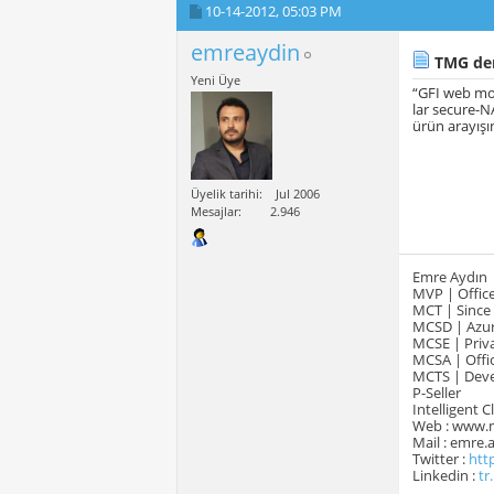
10-14-2012,
05:03 PM
emreaydin
TMG den
Yeni Üye
“GFI web mon
lar secure-N
ürün arayış
Üyelik tarihi
Jul 2006
Mesajlar
2.946
Emre Aydın
MVP | Office
MCT | Since
MCSD | Azur
MCSE | Priva
MCSA | Offic
MCTS | Devel
P-Seller
Intelligent 
Web : www.
Mail : emre
Twitter :
htt
Linkedin :
tr