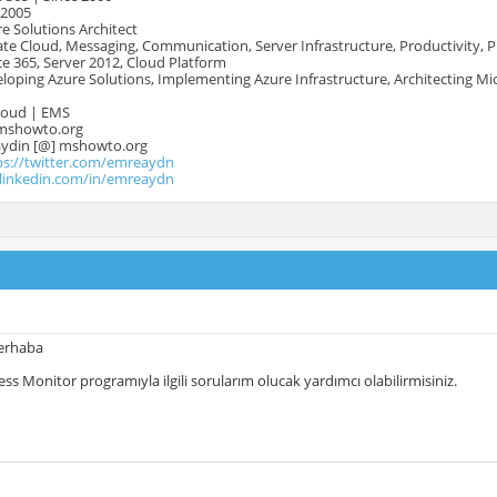
 2005
e Solutions Architect
te Cloud, Messaging, Communication, Server Infrastructure, Productivity, 
e 365, Server 2012, Cloud Platform
oping Azure Solutions, Implementing Azure Infrastructure, Architecting Mi
Cloud | EMS
mshowto.org
.aydin [@] mshowto.org
ps://twitter.com/emreaydn
.linkedin.com/in/emreaydn
erhaba
ess Monitor programıyla ilgili sorularım olucak yardımcı olabilirmisiniz.