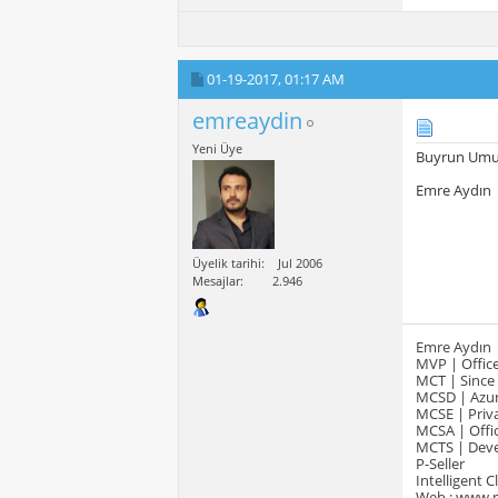
01-19-2017,
01:17 AM
emreaydin
Yeni Üye
Buyrun Umut 
Emre Aydın
Üyelik tarihi
Jul 2006
Mesajlar
2.946
Emre Aydın
MVP | Office
MCT | Since
MCSD | Azur
MCSE | Priva
MCSA | Offic
MCTS | Devel
P-Seller
Intelligent 
Web : www.