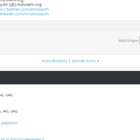
.aydin [@] mshowto.org
ps://twitter.com/emreaydn
.linkedin.com/in/emreaydn
Hızlı Erişim
«
önceki konu
|
sonraki konu
»
IAG, UAG
n, IAG, UAG
alabilirim
üzgün görüntülenemiyor