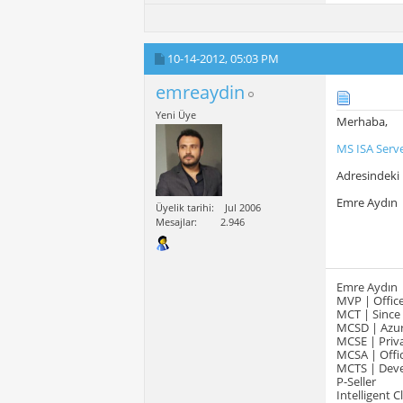
10-14-2012,
05:03 PM
emreaydin
Yeni Üye
Merhaba,
MS ISA Serve
Adresindeki 
Emre Aydın
Üyelik tarihi
Jul 2006
Mesajlar
2.946
Emre Aydın
MVP | Office
MCT | Since
MCSD | Azur
MCSE | Priva
MCSA | Offic
MCTS | Devel
P-Seller
Intelligent 