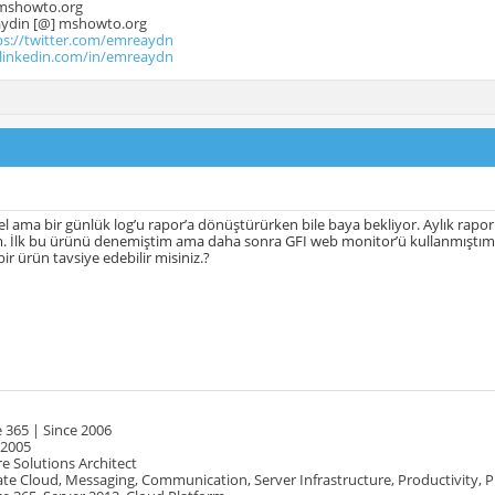
mshowto.org
.aydin [@] mshowto.org
ps://twitter.com/emreaydn
.linkedin.com/in/emreaydn
l ama bir günlük log’u rapor’a dönüştürürken bile baya bekliyor. Aylık rap
İlk bu ürünü denemiştim ama daha sonra GFI web monitor’ü kullanmıştım. Al
ir ürün tavsiye edebilir misiniz.?
 365 | Since 2006
 2005
e Solutions Architect
te Cloud, Messaging, Communication, Server Infrastructure, Productivity, 