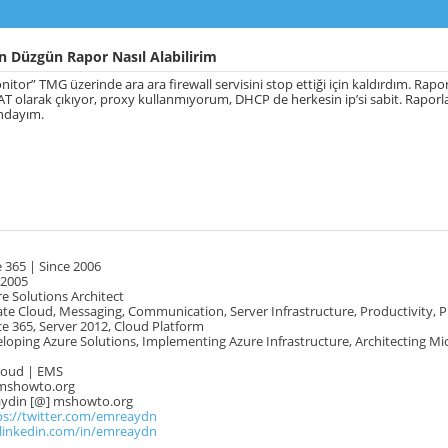
 Düzgün Rapor Nasıl Alabilirim
itor” TMG üzerinde ara ara firewall servisini stop ettiği için kaldırdım. Rapor
AT olarak çıkıyor, proxy kullanmıyorum, DHCP de herkesin ip’si sabit. Rapor
ındayım.
 365 | Since 2006
 2005
e Solutions Architect
te Cloud, Messaging, Communication, Server Infrastructure, Productivity, 
e 365, Server 2012, Cloud Platform
oping Azure Solutions, Implementing Azure Infrastructure, Architecting Mi
Cloud | EMS
mshowto.org
.aydin [@] mshowto.org
ps://twitter.com/emreaydn
.linkedin.com/in/emreaydn