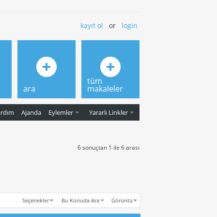
kayıt ol
or
login
tüm
ara
makaleler
ardım
Ajanda
Eylemler
Yararlı Linkler
6 sonuçtan 1 ile 6 arası
Seçenekler
Bu Konuda Ara
Görüntü