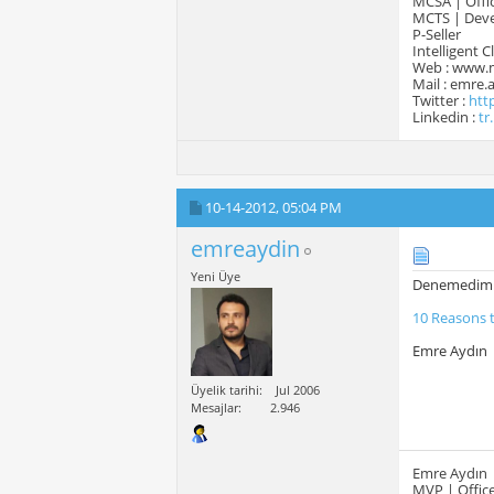
MCSA | Offic
MCTS | Devel
P-Seller
Intelligent 
Web : www.
Mail : emre
Twitter :
htt
Linkedin :
tr
10-14-2012,
05:04 PM
emreaydin
Yeni Üye
Denemedim am
10 Reasons 
Emre Aydın
Üyelik tarihi
Jul 2006
Mesajlar
2.946
Emre Aydın
MVP | Office