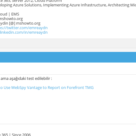
e 365, Server 2012, Cloud Platform
oping Azure Solutions, Implementing Azure Infrastructure, Architecting Mi
Cloud | EMS
mshowto.org
.aydin [@] mshowto.org
ps://twitter.com/emreaydn
.linkedin.com/in/emreaydn
a aşağıdaki test edilebilir :
to Use WebSpy Vantage to Report on Forefront TMG
 365 | Since 2006