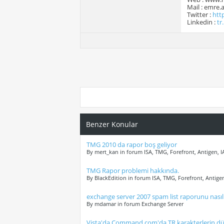
Mail : emre
Twitter :
htt
Linkedin :
tr
Benzer Konular
TMG 2010 da rapor boş geliyor
By mert_kan in forum ISA, TMG, Forefront, Antigen, 
TMG Rapor problemi hakkında.
By BlackEdition in forum ISA, TMG, Forefront, Antige
exchange server 2007 spam list raporunu nasıl 
By mdamar in forum Exchange Server
Vista'da Command.com'da TR karakterlerin d