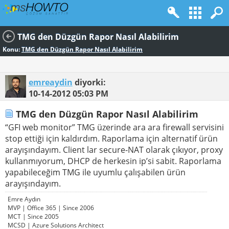
TMG den Düzgün Rapor Nasıl Alabilirim
Konu:
TMG den Düzgün Rapor Nasıl Alabilirim
emreaydin
diyorki:
10-14-2012
05:03 PM
TMG den Düzgün Rapor Nasıl Alabilirim
“GFI web monitor” TMG üzerinde ara ara firewall servisini
stop ettiği için kaldırdım. Raporlama için alternatif ürün
arayışındayım. Client lar secure-NAT olarak çıkıyor, proxy
kullanmıyorum, DHCP de herkesin ip’si sabit. Raporlama
yapabileceğim TMG ile uyumlu çalışabilen ürün
arayışındayım.
Emre Aydın
MVP | Office 365 | Since 2006
MCT | Since 2005
MCSD | Azure Solutions Architect