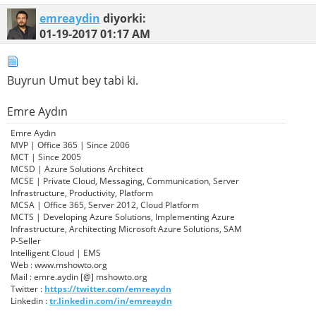
emreaydin
diyorki:
01-19-2017
01:17 AM
Buyrun Umut bey tabi ki.
Emre Aydın
Emre Aydın
MVP | Office 365 | Since 2006
MCT | Since 2005
MCSD | Azure Solutions Architect
MCSE | Private Cloud, Messaging, Communication, Server
Infrastructure, Productivity, Platform
MCSA | Office 365, Server 2012, Cloud Platform
MCTS | Developing Azure Solutions, Implementing Azure
Infrastructure, Architecting Microsoft Azure Solutions, SAM
P-Seller
Intelligent Cloud | EMS
Web : www.mshowto.org
Mail : emre.aydin [@] mshowto.org
Twitter :
https://twitter.com/emreaydn
Linkedin :
tr.linkedin.com/in/emreaydn