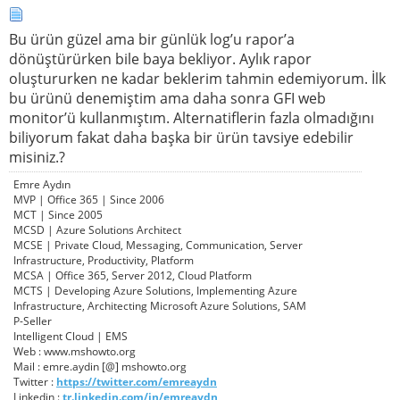
Bu ürün güzel ama bir günlük log’u rapor’a
dönüştürürken bile baya bekliyor. Aylık rapor
oluştururken ne kadar beklerim tahmin edemiyorum. İlk
bu ürünü denemiştim ama daha sonra GFI web
monitor’ü kullanmıştım. Alternatiflerin fazla olmadığını
biliyorum fakat daha başka bir ürün tavsiye edebilir
misiniz.?
Emre Aydın
MVP | Office 365 | Since 2006
MCT | Since 2005
MCSD | Azure Solutions Architect
MCSE | Private Cloud, Messaging, Communication, Server
Infrastructure, Productivity, Platform
MCSA | Office 365, Server 2012, Cloud Platform
MCTS | Developing Azure Solutions, Implementing Azure
Infrastructure, Architecting Microsoft Azure Solutions, SAM
P-Seller
Intelligent Cloud | EMS
Web : www.mshowto.org
Mail : emre.aydin [@] mshowto.org
Twitter :
https://twitter.com/emreaydn
Linkedin :
tr.linkedin.com/in/emreaydn