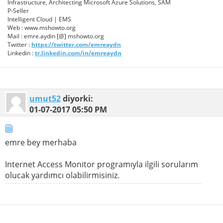
Infrastructure, Architecting Microsoft Azure Solutions, SAM
P-Seller
Intelligent Cloud | EMS
Web : www.mshowto.org
Mail : emre.aydin [@] mshowto.org
Twitter :
https://twitter.com/emreaydn
Linkedin :
tr.linkedin.com/in/emreaydn
umut52
diyorki:
01-07-2017
05:50 PM
emre bey merhaba
Internet Access Monitor programıyla ilgili sorularım
olucak yardımcı olabilirmisiniz.