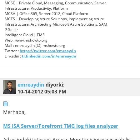
MCSE | Private Cloud, Messaging, Communication, Server
Infrastructure, Productivity, Platform
MCSA | Office 365, Server 2012, Cloud Platform
MCTS | Developing Azure Solutions, Implementing Azure
Infrastructure, Architecting Microsoft Azure Solutions, SAM
P-Seller
Intelligent Cloud | EMS
Web : www.mshowto.org
Mail : emre.aydin [@] mshowto.org
Twitter :
https://twitter.com/emreaydn
Linkedin :
tr.linkedin.com/in/emreaydn
emreaydin
diyorki:
10-14-2012
05:03 PM
Merhaba,
MS ISA Server/Forefront TMG log files analyzer
Adresindeki Internet Access Monitor işinize yarayabilir.