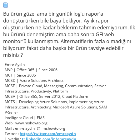
Bu ürün güzel ama bir günlük log’u rapor’a
dönüştürürken bile baya bekliyor. Aylık rapor
oluştururken ne kadar beklerim tahmin edemiyorum. İlk
bu ürünü denemiştim ama daha sonra GFI web
monitor’ü kullanmıştım. Alternatiflerin fazla olmadığını
biliyorum fakat daha başka bir ürün tavsiye edebilir
misiniz.?
Emre Aydın
MVP | Office 365 | Since 2006
MCT | Since 2005
MCSD | Azure Solutions Architect
MCSE | Private Cloud, Messaging, Communication, Server
Infrastructure, Productivity, Platform
MCSA | Office 365, Server 2012, Cloud Platform
MCTS | Developing Azure Solutions, Implementing Azure
Infrastructure, Architecting Microsoft Azure Solutions, SAM
P-Seller
Intelligent Cloud | EMS
Web : www.mshowto.org
Mail : emre.aydin [@] mshowto.org
Twitter :
https://twitter.com/emreaydn
Linkedin :
tr.linkedin.com/in/emreaydn