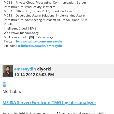
MCSE | Private Cloud, Messaging, Communication, Server
Infrastructure, Productivity, Platform
MCSA | Office 365, Server 2012, Cloud Platform
MCTS | Developing Azure Solutions, Implementing Azure
Infrastructure, Architecting Microsoft Azure Solutions, SAM
P-Seller
Intelligent Cloud | EMS
Web : www.mshowto.org
Mail : emre.aydin [@] mshowto.org
Twitter :
https://twitter.com/emreaydn
Linkedin :
tr.linkedin.com/in/emreaydn
emreaydin
diyorki:
10-14-2012
05:03 PM
Merhaba,
MS ISA Server/Forefront TMG log files analyzer
Adresindeki Internet Access Monitor işinize yarayabilir.