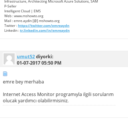
Infrastructure, Architecting Microsoft Azure Solutions, SAM
P-Seller
Intelligent Cloud | EMS
Web : www.mshowto.org
Mail : emre.aydin [@] mshowto.org
Twitter :
https://twitter.com/emreaydn
Linkedin :
tr.linkedin.com/in/emreaydn
umut52
diyorki:
01-07-2017
05:50 PM
emre bey merhaba
Internet Access Monitor programıyla ilgili sorularım
olucak yardımcı olabilirmisiniz.