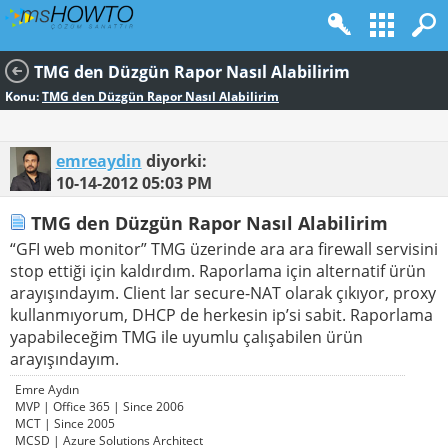
TMG den Düzgün Rapor Nasıl Alabilirim
Konu:
TMG den Düzgün Rapor Nasıl Alabilirim
emreaydin
diyorki:
10-14-2012
05:03 PM
TMG den Düzgün Rapor Nasıl Alabilirim
“GFI web monitor” TMG üzerinde ara ara firewall servisini
stop ettiği için kaldırdım. Raporlama için alternatif ürün
arayışındayım. Client lar secure-NAT olarak çıkıyor, proxy
kullanmıyorum, DHCP de herkesin ip’si sabit. Raporlama
yapabileceğim TMG ile uyumlu çalışabilen ürün
arayışındayım.
Emre Aydın
MVP | Office 365 | Since 2006
MCT | Since 2005
MCSD | Azure Solutions Architect