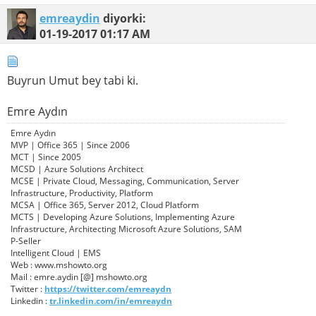
emreaydin
diyorki:
01-19-2017
01:17 AM
Buyrun Umut bey tabi ki.
Emre Aydın
Emre Aydın
MVP | Office 365 | Since 2006
MCT | Since 2005
MCSD | Azure Solutions Architect
MCSE | Private Cloud, Messaging, Communication, Server
Infrastructure, Productivity, Platform
MCSA | Office 365, Server 2012, Cloud Platform
MCTS | Developing Azure Solutions, Implementing Azure
Infrastructure, Architecting Microsoft Azure Solutions, SAM
P-Seller
Intelligent Cloud | EMS
Web : www.mshowto.org
Mail : emre.aydin [@] mshowto.org
Twitter :
https://twitter.com/emreaydn
Linkedin :
tr.linkedin.com/in/emreaydn