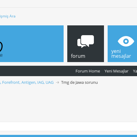
işmiş Ara
yeni
forum
mesajlar
Forum Home
Yeni Mesajlar
Y
, Forefront, Antigen, IAG, UAG
Tmg de Jawa sorunu