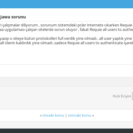
Jawa sorunu
yi çalışmalar diliyorum , sorunum sistemdeki pcler internete cıkarken Requie 
 uygulaması çalışan sitelerde sorun oluyor , fakat Requie all users to authen
 yazıp o siteye bütün protokolleri full verdik yine olmadı , all user yaptık yine
ll clientı kaldırdık yine olmadı ,sadece Requie all users to authenticate işaret
Hızlı Erişim
«
önceki konu
|
sonraki konu
»