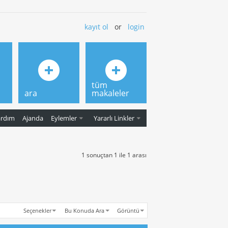
kayıt ol
or
login
tüm
ara
makaleler
ardım
Ajanda
Eylemler
Yararlı Linkler
1 sonuçtan 1 ile 1 arası
Seçenekler
Bu Konuda Ara
Görüntü