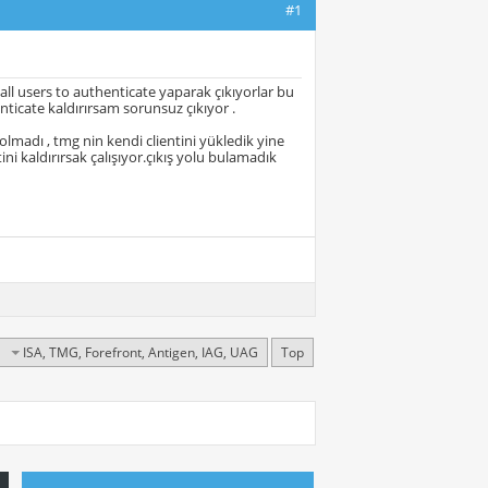
#1
all users to authenticate yaparak çıkıyorlar bu
ticate kaldırırsam sorunsuz çıkıyor .
 olmadı , tmg nin kendi clientini yükledik yine
ini kaldırırsak çalışıyor.çıkış yolu bulamadık
ISA, TMG, Forefront, Antigen, IAG, UAG
Top