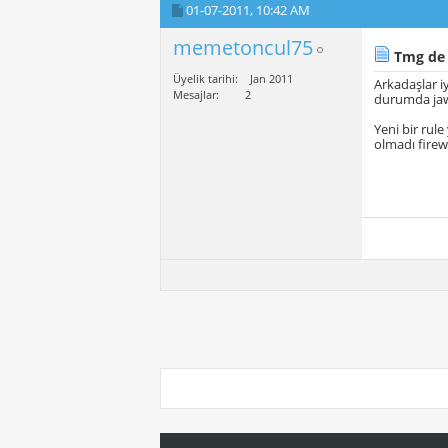
01-07-2011,
10:42 AM
memetoncul75
Tmg de 
Üyelik tarihi
Jan 2011
Arkadaşlar i
Mesajlar
2
durumda jawa
Yeni bir rule
olmadı firewa