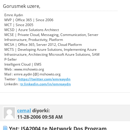
Gorusmek uzere,
Emre Aydın
MVP | Office 365 | Since 2006
MCT | Since 2005
MCSD | Azure Solutions Architect
MCSE | Private Cloud, Messaging, Communication, Server
Infrastructure, Productivity, Platform
MCSA | Office 365, Server 2012, Cloud Platform
MCTS | Developing Azure Solutions, Implementing Azure
Infrastructure, Architecting Microsoft Azure Solutions, SAM
P-Seller
Intelligent Cloud | EMS
Web : www.mshowto.org
Mail : emre.aydin [@] mshowto.org
Twitter :
https://twitter.com/emreaydn
Linkedin :
tr.linkedin.com/in/emreaydn
cemal
diyorki:
11-28-2006
09:58 AM
Ynt: ISA2004 te Network Dos Program