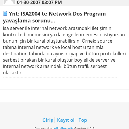
01-30-2007
03:07 PM
Ynt: ISA2004 te Network Dos Program
yavaşlama sorunu...
Isa server ile internal network arasındaki iletişimin
kontrol edilmemesini ya da engellenmemesini istiyorsan
bunun için bir kural oluşturabilirsin. Örnek: source
tabına internal network ve local host u tanımla
destination tabında da aynısını yap ve bütün protokolleri
serbest bırakan bir kural oluştur böylelikle server ve
internal network arasındaki bütün trafik serbest
olacaktır.
Giriş
Kayıt ol
Top
Powered by
vBulletin®
Version 4.2.5