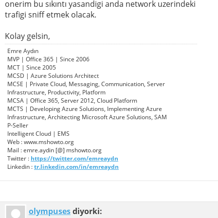
onerim bu sıkıntı yasandigi anda network uzerindeki
trafigi sniff etmek olacak.
Kolay gelsin,
Emre Aydın
MVP | Office 365 | Since 2006
MCT | Since 2005
MCSD | Azure Solutions Architect
MCSE | Private Cloud, Messaging, Communication, Server
Infrastructure, Productivity, Platform
MCSA | Office 365, Server 2012, Cloud Platform
MCTS | Developing Azure Solutions, Implementing Azure
Infrastructure, Architecting Microsoft Azure Solutions, SAM
P-Seller
Intelligent Cloud | EMS
Web : www.mshowto.org
Mail : emre.aydin [@] mshowto.org
Twitter :
https://twitter.com/emreaydn
Linkedin :
tr.linkedin.com/in/emreaydn
olympuses
diyorki: