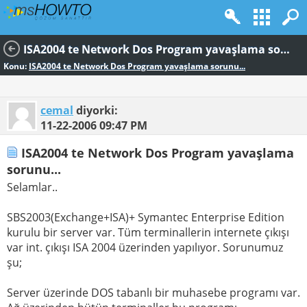
ISA2004 te Network Dos Program yavaşlama sorunu...
Konu:
ISA2004 te Network Dos Program yavaşlama sorunu...
cemal
diyorki:
11-22-2006
09:47 PM
ISA2004 te Network Dos Program yavaşlama
sorunu...
Selamlar..
SBS2003(Exchange+ISA)+ Symantec Enterprise Edition
kurulu bir server var. Tüm terminallerin internete çıkışı
var int. çıkışı ISA 2004 üzerinden yapılıyor. Sorunumuz
şu;
Server üzerinde DOS tabanlı bir muhasebe programı var.